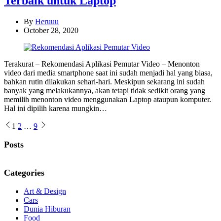
Terbaik untuk Laptop
By
Heruuu
October 28, 2020
Terakurat – Rekomendasi Aplikasi Pemutar Video – Menonton
video dari media smartphone saat ini sudah menjadi hal yang biasa,
bahkan rutin dilakukan sehari-hari. Meskipun sekarang ini sudah
banyak yang melakukannya, akan tetapi tidak sedikit orang yang
memilih menonton video menggunakan Laptop ataupun komputer.
Hal ini dipilih karena mungkin…
Posts
1
2
…
9
pagination
Posts
Categories
Art & Design
Cars
Dunia Hiburan
Food