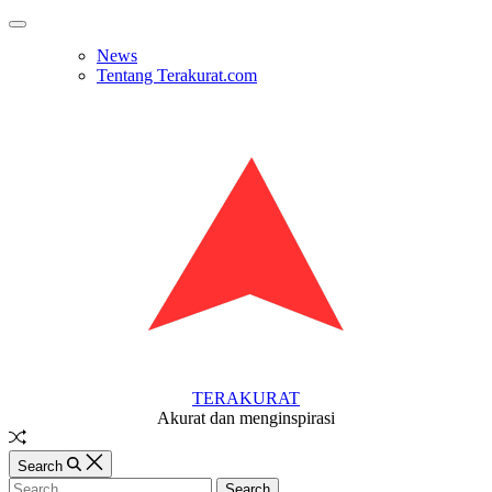
Skip
Off
to
Canvas
News
content
Tentang Terakurat.com
TERAKURAT
Akurat dan menginspirasi
Random
Article
Search
Search