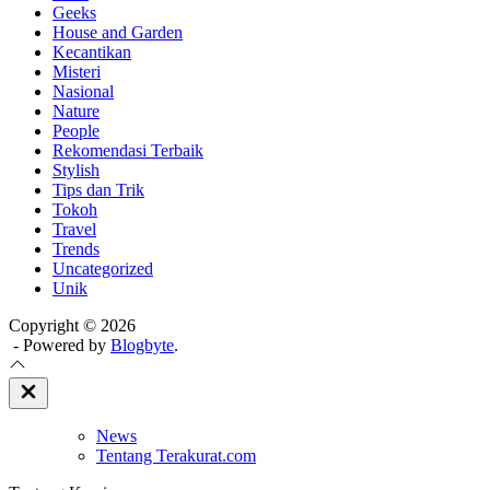
Geeks
House and Garden
Kecantikan
Misteri
Nasional
Nature
People
Rekomendasi Terbaik
Stylish
Tips dan Trik
Tokoh
Travel
Trends
Uncategorized
Unik
Copyright © 2026
- Powered by
Blogbyte
.
Close
Off
Canvas
News
Tentang Terakurat.com