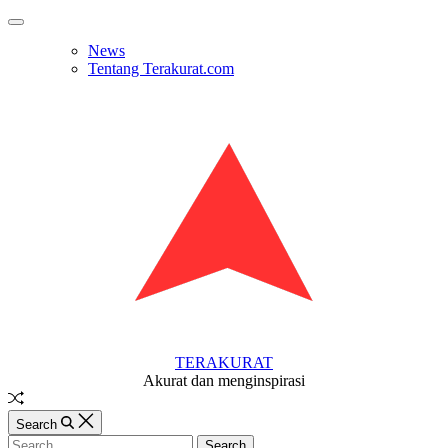
Skip
Off
to
Canvas
News
content
Tentang Terakurat.com
TERAKURAT
Akurat dan menginspirasi
Random
Article
Search
Search