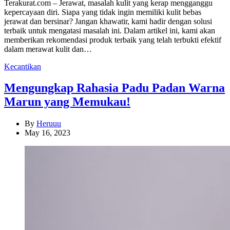
Terakurat.com – Jerawat, masalah kulit yang kerap mengganggu
kepercayaan diri. Siapa yang tidak ingin memiliki kulit bebas
jerawat dan bersinar? Jangan khawatir, kami hadir dengan solusi
terbaik untuk mengatasi masalah ini. Dalam artikel ini, kami akan
memberikan rekomendasi produk terbaik yang telah terbukti efektif
dalam merawat kulit dan…
Categories
Kecantikan
Mengungkap Rahasia Padu Padan Warna
Marun yang Memukau!
By
Heruuu
May 16, 2023