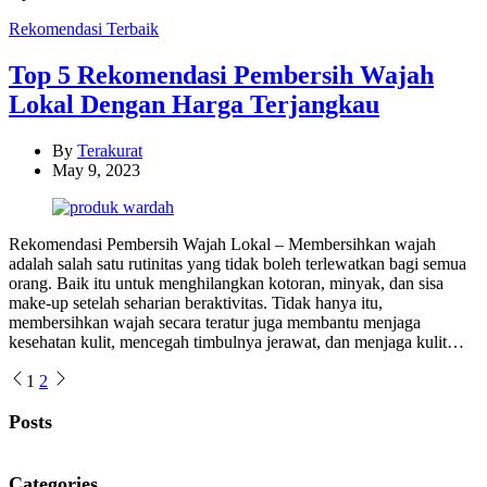
Categories
Rekomendasi Terbaik
Top 5 Rekomendasi Pembersih Wajah
Lokal Dengan Harga Terjangkau
By
Terakurat
May 9, 2023
Rekomendasi Pembersih Wajah Lokal – Membersihkan wajah
adalah salah satu rutinitas yang tidak boleh terlewatkan bagi semua
orang. Baik itu untuk menghilangkan kotoran, minyak, dan sisa
make-up setelah seharian beraktivitas. Tidak hanya itu,
membersihkan wajah secara teratur juga membantu menjaga
kesehatan kulit, mencegah timbulnya jerawat, dan menjaga kulit…
Posts
1
2
pagination
Posts
Categories