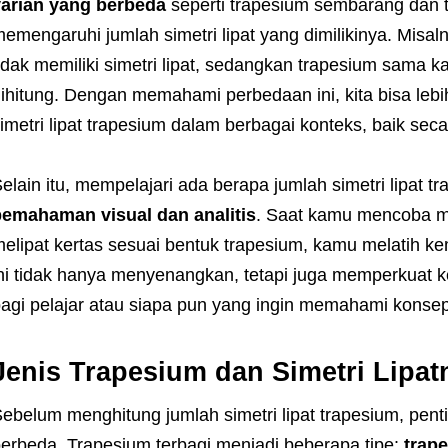
varian yang berbeda
seperti trapesium sembarang dan 
emengaruhi jumlah simetri lipat yang dimilikinya. Misa
idak memiliki simetri lipat, sedangkan trapesium sama kak
ihitung. Dengan memahami perbedaan ini, kita bisa leb
imetri lipat trapesium dalam berbagai konteks, baik seca
elain itu, mempelajari ada berapa jumlah simetri lipat 
emahaman visual dan analitis
. Saat kamu mencoba m
elipat kertas sesuai bentuk trapesium, kamu melatih ke
ni tidak hanya menyenangkan, tetapi juga memperkuat ket
agi pelajar atau siapa pun yang ingin memahami konsep
Jenis Trapesium dan Simetri Lipat
ebelum menghitung jumlah simetri lipat trapesium, pen
erbeda. Trapesium terbagi menjadi beberapa tipe:
trap