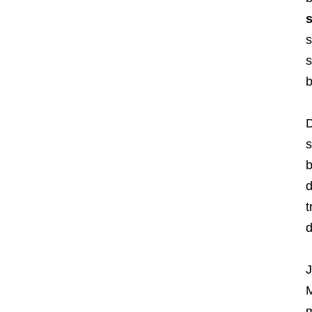
s
s
b
D
s
b
d
t
d
J
M
m