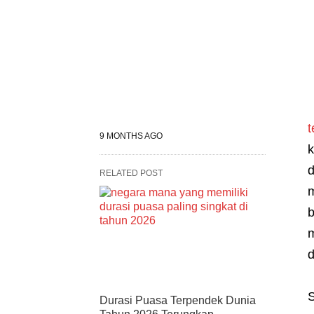
t
9 MONTHS AGO
k
d
RELATED POST
m
b
m
d
S
Durasi Puasa Terpendek Dunia