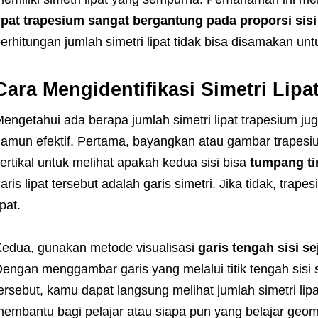
ipat trapesium sangat bergantung pada proporsi sis
erhitungan jumlah simetri lipat tidak bisa disamakan un
Cara Mengidentifikasi Simetri Lipa
engetahui ada berapa jumlah simetri lipat trapesium j
amun efektif. Pertama, bayangkan atau gambar trapesium
ertikal untuk melihat apakah kedua sisi bisa
tumpang ti
aris lipat tersebut adalah garis simetri. Jika tidak, trape
ipat.
edua, gunakan metode visualisasi
garis tengah sisi se
engan menggambar garis yang melalui titik tengah sisi s
ersebut, kamu dapat langsung melihat jumlah simetri lip
embantu bagi pelajar atau siapa pun yang belajar geome