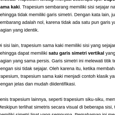
sama kaki
. Trapesium sembarang memiliki sisi sejajar n
ehingga tidak memiliki garis simetri. Dengan kata lain, j
embarang adalah nol, karena tidak ada satu pun garis
agian yang identik.
i sisi lain, trapesium sama kaki memiliki sisi yang sejaj
ehingga dapat memiliki
satu garis simetri vertikal
yang
agian yang sama persis. Garis simetri ini melewati titik 
engan sisi tidak sejajar. Oleh karena itu, ketika membah
rapesium, trapesium sama kaki menjadi contoh klasik y
engan jelas dan mudah diidentifikasi.
enis trapesium lainnya, seperti trapesium siku-siku, memil
eskipun terlihat simetris secara visual di beberapa sisi,
emiliki simetri lipat yang sempurna. Pemahaman ini m