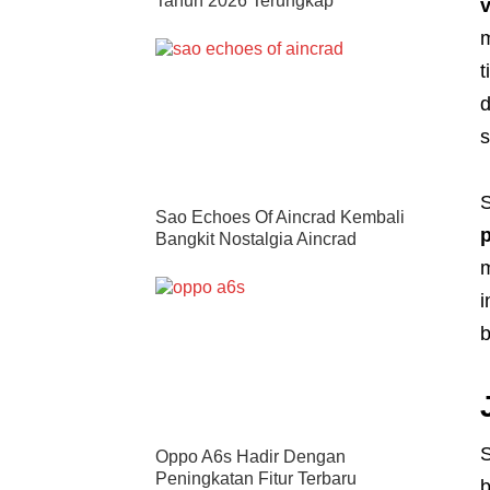
Tahun 2026 Terungkap
m
t
d
s
S
Sao Echoes Of Aincrad Kembali
p
Bangkit Nostalgia Aincrad
m
i
b
S
Oppo A6s Hadir Dengan
Peningkatan Fitur Terbaru
b