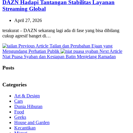
DAZN Hadapi Tantangan Stabilitas Layanan
Streaming Global
April 27, 2026
terakurat – DAZN sekarang lagi ada di fase yang bisa dibilang
cukup agresif banget di…
Previous
Previous Article
Tailan dan Perubahan Ejaan yang
Post:
Next
Mengundang Perhatian Publik
Next Article
Post:
Niat Puasa Syaban dan Kesiapan Batin Menjelang Ramadan
Posts
Categories
Art & Design
Cars
Dunia Hiburan
Food
Geeks
House and Garden
Kecantikan