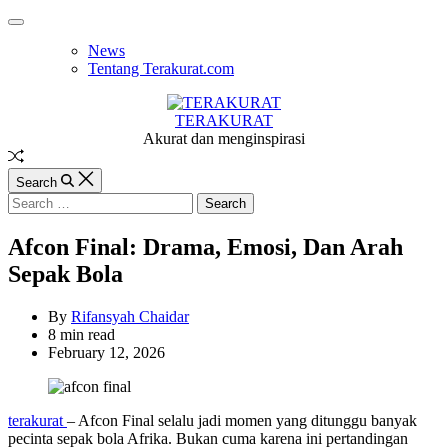
Skip
Off
to
Canvas
News
content
Tentang Terakurat.com
TERAKURAT
Akurat dan menginspirasi
Random
Article
Search
Search
for:
Afcon Final: Drama, Emosi, Dan Arah
Sepak Bola
By
Rifansyah Chaidar
Estimated
8 min read
read
February 12, 2026
time
terakurat
– Afcon Final selalu jadi momen yang ditunggu banyak
pecinta sepak bola Afrika. Bukan cuma karena ini pertandingan