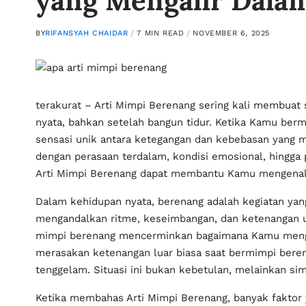
yang Mengalir Dala
BY
RIFANSYAH CHAIDAR
7 MIN READ
NOVEMBER 6, 2025
terakurat
– Arti Mimpi Berenang sering kali membuat 
nyata, bahkan setelah bangun tidur. Ketika Kamu berm
sensasi unik antara ketegangan dan kebebasan yang m
dengan perasaan terdalam, kondisi emosional, hingga
Arti Mimpi Berenang dapat membantu Kamu mengenal di
Dalam kehidupan nyata, berenang adalah kegiatan yang
mengandalkan ritme, keseimbangan, dan ketenangan u
mimpi berenang mencerminkan bagaimana Kamu mengha
merasakan ketenangan luar biasa saat bermimpi beren
tenggelam. Situasi ini bukan kebetulan, melainkan s
Ketika membahas Arti Mimpi Berenang, banyak faktor