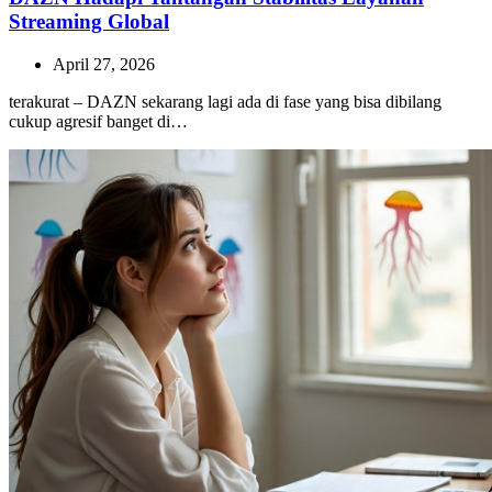
Streaming Global
April 27, 2026
terakurat – DAZN sekarang lagi ada di fase yang bisa dibilang
cukup agresif banget di…