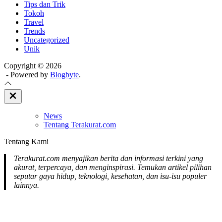
Tips dan Trik
Tokoh
Travel
Trends
Uncategorized
Unik
Copyright © 2026
- Powered by
Blogbyte
.
Close
Off
Canvas
News
Tentang Terakurat.com
Tentang Kami
Terakurat.com menyajikan berita dan informasi terkini yang
akurat, terpercaya, dan menginspirasi. Temukan artikel pilihan
seputar gaya hidup, teknologi, kesehatan, dan isu-isu populer
lainnya.