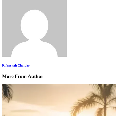
Rifansyah Chaidar
More From Author