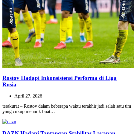
Rostov Hadapi Inkonsistensi Performa di Liga
Rusia
April 27, 2026
terakurat – Rostov dalam beberapa waktu terakhir jadi salah satu tim
yang cukup menarik buat…
DAZN Hadapi Tantangan Stabilitas Layanan