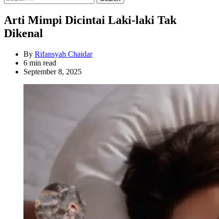
for:
Arti Mimpi Dicintai Laki-laki Tak
Dikenal
By
Rifansyah Chaidar
Estimated
6 min read
read
September 8, 2025
time