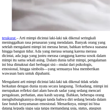
terakurat
– Arti mimpi dicintai laki-laki tak dikenal seringkali
meninggalkan rasa penasaran yang mendalam. Banyak orang yang
setelah mengalami mimpi ini merasa heran, bahkan terbawa suasana
hingga bangun tidur. Ada yang merasa senang karena merasa
dicintai, ada juga yang justru merasa canggung karena sosok dalam
mimpi itu sama sekali asing. Dalam dunia tafsir mimpi, pengalaman
ini bisa dimaknai dari berbagai sisi—mulai dari psikologis,
emosional, hingga simbolis—yang semuanya bisa memberikan
wawasan baru untuk dipahami.
Mengalami arti mimpi dicintai laki-laki tak dikenal tidak selalu
berkaitan dengan dunia nyata secara langsung. Terkadang, mimpi ini
merupakan refleksi dari alam bawah sadar yang sedang mencari
pengakuan, perhatian, atau kasih sayang. Bahkan, beberapa orang
menghubungkannya dengan tanda bahwa diri sedang berada dalam
fase butuh kenyamanan emosional. Menariknya, mimpi ini bisa
datang kepada siapa saja tanpa memandang usia, status, ataupun