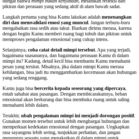
diingat bahwa
mimpi bukan kenyataan
, melainkan refleksi dari
pikiran dan perasaan yang sedang aktif di alam bawah sadar.
Langkah pertama yang bisa Kamu lakukan adalah
menenangkan
diri dan memvalidasi emosi yang muncul
. Jangan terburu-buru
mengabaikan rasa sedih atau takut. Biarkan dirimu merasa, karena
dengan begitu Kamu memberi ruang bagi tubuh dan pikiran untuk
memproses pengalaman emosional yang cukup intens.
Selanjutnya,
coba catat detail mimpi tersebut
. Apa yang terjadi,
bagaimana suasananya, dan bagaimana perasaan Kamu di dalam
mimpi itu? Kadang, detail kecil bisa membantu Kamu memahami
pesan yang tersirat. Misalnya, jika dalam mimpi Kamu merasa
kehilangan, bisa jadi itu menggambarkan kecemasan akan hubungan
yang sedang renggang.
Kamu juga bisa
bercerita kepada seseorang yang dipercaya
,
entah sahabat atau pasangan. Dengan membicarakannya, beban
emosional akan berkurang dan bisa membuka ruang untuk saling
memahami lebih dalam.
Terakhir,
ubah pengalaman mimpi ini menjadi dorongan positif
.
Gunakan momen tersebut untuk lebih menghargai hubungan dan
memperkuat kedekatan emosional dengan pasangan. Ungkapkan
rasa sayangmu lebih sering, tunjukkan perhatian, dan jangan
menunggu sesuatu yang menakutkan di dalam mimpi untuk