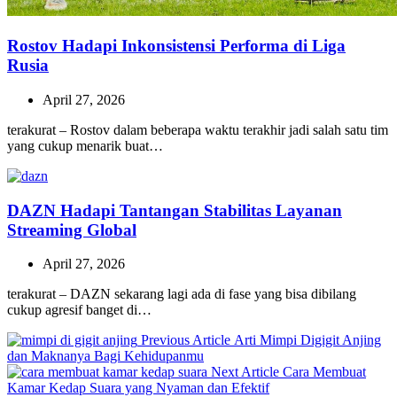
Rostov Hadapi Inkonsistensi Performa di Liga
Rusia
April 27, 2026
terakurat – Rostov dalam beberapa waktu terakhir jadi salah satu tim
yang cukup menarik buat…
DAZN Hadapi Tantangan Stabilitas Layanan
Streaming Global
April 27, 2026
terakurat – DAZN sekarang lagi ada di fase yang bisa dibilang
cukup agresif banget di…
Previous
Previous Article
Arti Mimpi Digigit Anjing
Post:
dan Maknanya Bagi Kehidupanmu
Next
Next Article
Cara Membuat
Post:
Kamar Kedap Suara yang Nyaman dan Efektif