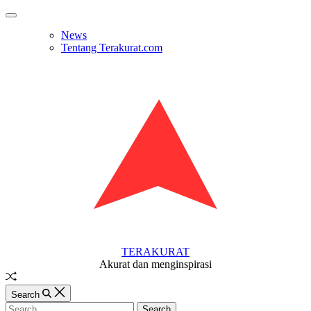
Skip
Off
to
Canvas
News
content
Tentang Terakurat.com
TERAKURAT
Akurat dan menginspirasi
Random
Article
Search
Search