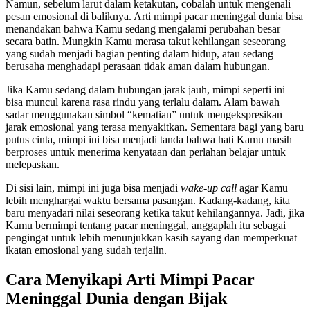
Namun, sebelum larut dalam ketakutan, cobalah untuk mengenali
pesan emosional di baliknya. Arti mimpi pacar meninggal dunia bisa
menandakan bahwa Kamu sedang mengalami perubahan besar
secara batin. Mungkin Kamu merasa takut kehilangan seseorang
yang sudah menjadi bagian penting dalam hidup, atau sedang
berusaha menghadapi perasaan tidak aman dalam hubungan.
Jika Kamu sedang dalam hubungan jarak jauh, mimpi seperti ini
bisa muncul karena rasa rindu yang terlalu dalam. Alam bawah
sadar menggunakan simbol “kematian” untuk mengekspresikan
jarak emosional yang terasa menyakitkan. Sementara bagi yang baru
putus cinta, mimpi ini bisa menjadi tanda bahwa hati Kamu masih
berproses untuk menerima kenyataan dan perlahan belajar untuk
melepaskan.
Di sisi lain, mimpi ini juga bisa menjadi
wake-up call
agar Kamu
lebih menghargai waktu bersama pasangan. Kadang-kadang, kita
baru menyadari nilai seseorang ketika takut kehilangannya. Jadi, jika
Kamu bermimpi tentang pacar meninggal, anggaplah itu sebagai
pengingat untuk lebih menunjukkan kasih sayang dan memperkuat
ikatan emosional yang sudah terjalin.
Cara Menyikapi Arti Mimpi Pacar
Meninggal Dunia dengan Bijak