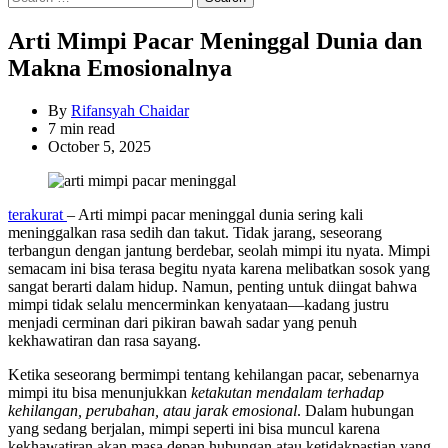
for:
Arti Mimpi Pacar Meninggal Dunia dan
Makna Emosionalnya
By
Rifansyah Chaidar
Estimated
7 min read
read
October 5, 2025
time
terakurat
– Arti mimpi pacar meninggal dunia sering kali
meninggalkan rasa sedih dan takut. Tidak jarang, seseorang
terbangun dengan jantung berdebar, seolah mimpi itu nyata. Mimpi
semacam ini bisa terasa begitu nyata karena melibatkan sosok yang
sangat berarti dalam hidup. Namun, penting untuk diingat bahwa
mimpi tidak selalu mencerminkan kenyataan—kadang justru
menjadi cerminan dari pikiran bawah sadar yang penuh
kekhawatiran dan rasa sayang.
Ketika seseorang bermimpi tentang kehilangan pacar, sebenarnya
mimpi itu bisa menunjukkan
ketakutan mendalam terhadap
kehilangan, perubahan, atau jarak emosional
. Dalam hubungan
yang sedang berjalan, mimpi seperti ini bisa muncul karena
kekhawatiran akan masa depan hubungan atau ketidakpastian yang