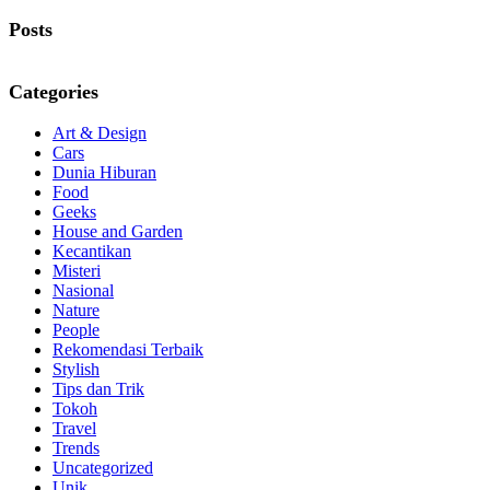
Posts
Categories
Art & Design
Cars
Dunia Hiburan
Food
Geeks
House and Garden
Kecantikan
Misteri
Nasional
Nature
People
Rekomendasi Terbaik
Stylish
Tips dan Trik
Tokoh
Travel
Trends
Uncategorized
Unik