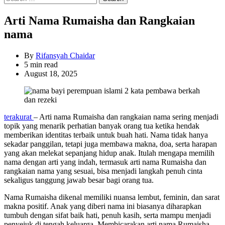
for:
Arti Nama Rumaisha dan Rangkaian
nama
By
Rifansyah Chaidar
Estimated
5 min read
read
August 18, 2025
time
terakurat
– Arti nama Rumaisha dan rangkaian nama sering menjadi
topik yang menarik perhatian banyak orang tua ketika hendak
memberikan identitas terbaik untuk buah hati. Nama tidak hanya
sekadar panggilan, tetapi juga membawa makna, doa, serta harapan
yang akan melekat sepanjang hidup anak. Itulah mengapa memilih
nama dengan arti yang indah, termasuk arti nama Rumaisha dan
rangkaian nama yang sesuai, bisa menjadi langkah penuh cinta
sekaligus tanggung jawab besar bagi orang tua.
Nama Rumaisha dikenal memiliki nuansa lembut, feminin, dan sarat
makna positif. Anak yang diberi nama ini biasanya diharapkan
tumbuh dengan sifat baik hati, penuh kasih, serta mampu menjadi
penyejuk di tengah keluarga. Membicarakan arti nama Rumaisha