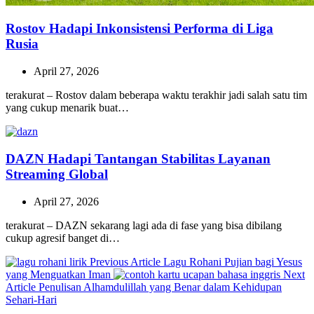
Rostov Hadapi Inkonsistensi Performa di Liga
Rusia
April 27, 2026
terakurat – Rostov dalam beberapa waktu terakhir jadi salah satu tim
yang cukup menarik buat…
DAZN Hadapi Tantangan Stabilitas Layanan
Streaming Global
April 27, 2026
terakurat – DAZN sekarang lagi ada di fase yang bisa dibilang
cukup agresif banget di…
Previous
Previous Article
Lagu Rohani Pujian bagi Yesus
Post:
yang Menguatkan Iman
Next
Next
Article
Penulisan Alhamdulillah yang Benar dalam Kehidupan
Post:
Sehari-Hari