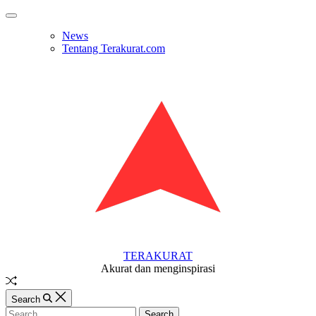
Skip
Off
to
Canvas
News
content
Tentang Terakurat.com
TERAKURAT
Akurat dan menginspirasi
Random
Article
Search
Search