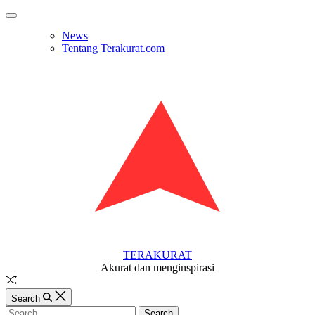
Skip
Off
to
Canvas
News
content
Tentang Terakurat.com
TERAKURAT
Akurat dan menginspirasi
Random
Article
Search
Search