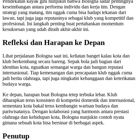
Pendekatan kayak gini nunjukin bahwa Bologna sadar pentingnya
keseimbangan antara performa individu dan kerja tim. Dengan
strategi yang matang, tim nggak cuma bisa hadapi tekanan dari
lawan, tapi juga jaga reputasinya sebagai klub yang kompetitif dan
profesional. Ini langkah penting buat pertahankan momentum
kesuksesan yang udah diraih akhir-akhir ini.
Refleksi dan Harapan ke Depan
Lihat perjalanan Bologna saat ini, keliatan banget kalau kota dan
klub berkembang secara bareng. Sepak bola jadi bagian dari
identitas kota, nguatkan semangat warga dan bangun reputasi
internasional. Tiap kemenangan dan pencapaian klub nggak cuma
jadi berita olahraga, tapi juga ningkatin kebanggaan dan keterikatan
budaya warga.
Ke depan, harapan buat Bologna tetep terbuka lebar. Klub
diharapkan terus konsisten di kompetisi domestik dan internasional,
sementara kota bakal terus kembangin warisan budaya dan
pariwisatanya. Dengan kolaborasi yang harmonis antara prestasi
olahraga dan kehidupan kota, Bologna nunjukin contoh nyata
gimana sebuah kota bisa bersinar di berbagai aspek.
Penutup