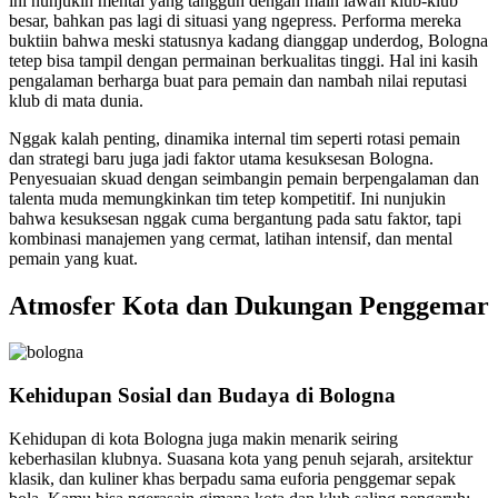
ini nunjukin mental yang tangguh dengan main lawan klub-klub
besar, bahkan pas lagi di situasi yang ngepress. Performa mereka
buktiin bahwa meski statusnya kadang dianggap underdog, Bologna
tetep bisa tampil dengan permainan berkualitas tinggi. Hal ini kasih
pengalaman berharga buat para pemain dan nambah nilai reputasi
klub di mata dunia.
Nggak kalah penting, dinamika internal tim seperti rotasi pemain
dan strategi baru juga jadi faktor utama kesuksesan Bologna.
Penyesuaian skuad dengan seimbangin pemain berpengalaman dan
talenta muda memungkinkan tim tetep kompetitif. Ini nunjukin
bahwa kesuksesan nggak cuma bergantung pada satu faktor, tapi
kombinasi manajemen yang cermat, latihan intensif, dan mental
pemain yang kuat.
Atmosfer Kota dan Dukungan Penggemar
Kehidupan Sosial dan Budaya di Bologna
Kehidupan di kota Bologna juga makin menarik seiring
keberhasilan klubnya. Suasana kota yang penuh sejarah, arsitektur
klasik, dan kuliner khas berpadu sama euforia penggemar sepak