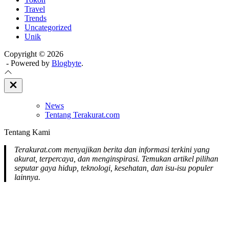
Travel
Trends
Uncategorized
Unik
Copyright © 2026
- Powered by
Blogbyte
.
Close
Off
Canvas
News
Tentang Terakurat.com
Tentang Kami
Terakurat.com menyajikan berita dan informasi terkini yang
akurat, terpercaya, dan menginspirasi. Temukan artikel pilihan
seputar gaya hidup, teknologi, kesehatan, dan isu-isu populer
lainnya.