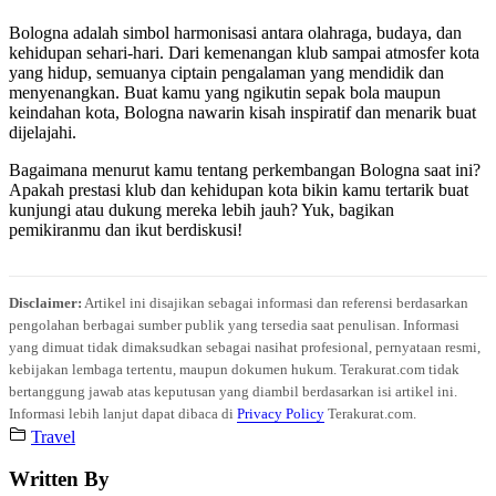
Bologna adalah simbol harmonisasi antara olahraga, budaya, dan
kehidupan sehari-hari. Dari kemenangan klub sampai atmosfer kota
yang hidup, semuanya ciptain pengalaman yang mendidik dan
menyenangkan. Buat kamu yang ngikutin sepak bola maupun
keindahan kota, Bologna nawarin kisah inspiratif dan menarik buat
dijelajahi.
Bagaimana menurut kamu tentang perkembangan Bologna saat ini?
Apakah prestasi klub dan kehidupan kota bikin kamu tertarik buat
kunjungi atau dukung mereka lebih jauh? Yuk, bagikan
pemikiranmu dan ikut berdiskusi!
Disclaimer:
Artikel ini disajikan sebagai informasi dan referensi berdasarkan
pengolahan berbagai sumber publik yang tersedia saat penulisan. Informasi
yang dimuat tidak dimaksudkan sebagai nasihat profesional, pernyataan resmi,
kebijakan lembaga tertentu, maupun dokumen hukum. Terakurat.com tidak
bertanggung jawab atas keputusan yang diambil berdasarkan isi artikel ini.
Informasi lebih lanjut dapat dibaca di
Privacy Policy
Terakurat.com.
Travel
Written By