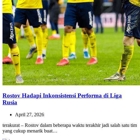
Rostov Hadapi Inkonsistensi Performa di Liga
Rusia
April 27, 2026
terakurat – Rostov dalam beberapa waktu terakhir jadi salah satu tim
yang cukup menarik buat…