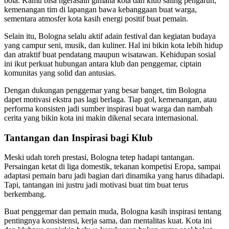
bola. Kamu bisa ngerasain gimana kota dan klub saling pengaruh;
kemenangan tim di lapangan bawa kebanggaan buat warga,
sementara atmosfer kota kasih energi positif buat pemain.
Selain itu, Bologna selalu aktif adain festival dan kegiatan budaya
yang campur seni, musik, dan kuliner. Hal ini bikin kota lebih hidup
dan atraktif buat pendatang maupun wisatawan. Kehidupan sosial
ini ikut perkuat hubungan antara klub dan penggemar, ciptain
komunitas yang solid dan antusias.
Dengan dukungan penggemar yang besar banget, tim Bologna
dapet motivasi ekstra pas lagi berlaga. Tiap gol, kemenangan, atau
performa konsisten jadi sumber inspirasi buat warga dan nambah
cerita yang bikin kota ini makin dikenal secara internasional.
Tantangan dan Inspirasi bagi Klub
Meski udah toreh prestasi, Bologna tetep hadapi tantangan.
Persaingan ketat di liga domestik, tekanan kompetisi Eropa, sampai
adaptasi pemain baru jadi bagian dari dinamika yang harus dihadapi.
Tapi, tantangan ini justru jadi motivasi buat tim buat terus
berkembang.
Buat penggemar dan pemain muda, Bologna kasih inspirasi tentang
pentingnya konsistensi, kerja sama, dan mentalitas kuat. Kota ini