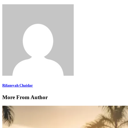
Rifansyah Chaidar
More From Author