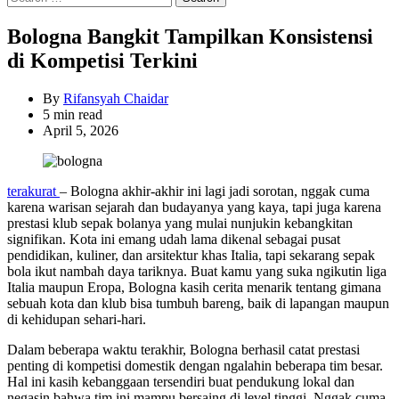
for:
Bologna Bangkit Tampilkan Konsistensi
di Kompetisi Terkini
By
Rifansyah Chaidar
Estimated
5 min read
read
April 5, 2026
time
terakurat
– Bologna akhir-akhir ini lagi jadi sorotan, nggak cuma
karena warisan sejarah dan budayanya yang kaya, tapi juga karena
prestasi klub sepak bolanya yang mulai nunjukin kebangkitan
signifikan. Kota ini emang udah lama dikenal sebagai pusat
pendidikan, kuliner, dan arsitektur khas Italia, tapi sekarang sepak
bola ikut nambah daya tariknya. Buat kamu yang suka ngikutin liga
Italia maupun Eropa, Bologna kasih cerita menarik tentang gimana
sebuah kota dan klub bisa tumbuh bareng, baik di lapangan maupun
di kehidupan sehari-hari.
Dalam beberapa waktu terakhir, Bologna berhasil catat prestasi
penting di kompetisi domestik dengan ngalahin beberapa tim besar.
Hal ini kasih kebanggaan tersendiri buat pendukung lokal dan
negasin bahwa tim ini mampu bersaing di level tinggi. Nggak cuma