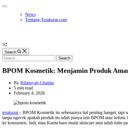
Skip
Off
to
Canvas
News
content
Tentang Terakurat.com
Random
Article
Search
Search
for:
BPOM Kosmetik: Menjamin Produk Aman 
By
Rifansyah Chaidar
Estimated
5 min read
read
February 4, 2026
time
terakurat
– BPOM Kosmetik itu sebenarnya hal penting banget, tapi seri
tanpa ngecek apakah produk itu udah punya izin BPOM atau belum. Pa
ke konsumen. Jadi, mau Kamu baru mulai skincare atau udah rutin pa