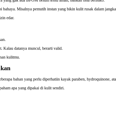
ra yang gak ada BPOM belum tentu aman, bahkan bisa berisiko.
 bahaya. Misalnya pemutih instan yang bikin kulit rusak dalam jangka
zin edar.
san.
Kalau datanya muncul, berarti valid.
nan kulitmu.
ikan
erapa bahan yang perlu diperhatiin kayak paraben, hydroquinone, ata
ham apa yang dipakai di kulit sendiri.