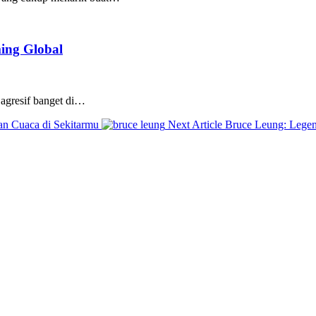
ing Global
 agresif banget di…
Next
an Cuaca di Sekitarmu
Next Article
Bruce Leung: Legen
Post: