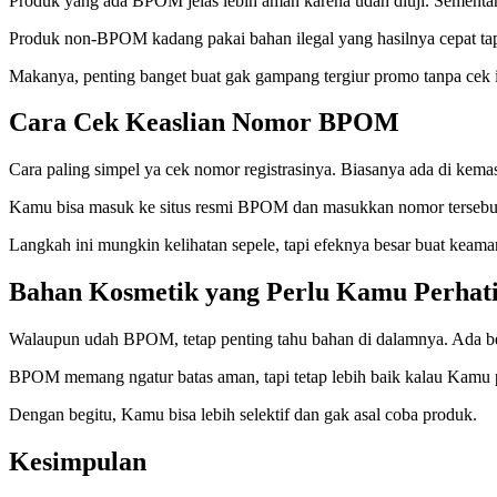
Produk yang ada BPOM jelas lebih aman karena udah diuji. Sementa
Produk non-BPOM kadang pakai bahan ilegal yang hasilnya cepat tapi
Makanya, penting banget buat gak gampang tergiur promo tanpa cek i
Cara Cek Keaslian Nomor BPOM
Cara paling simpel ya cek nomor registrasinya. Biasanya ada di kema
Kamu bisa masuk ke situs resmi BPOM dan masukkan nomor tersebut. 
Langkah ini mungkin kelihatan sepele, tapi efeknya besar buat keama
Bahan Kosmetik yang Perlu Kamu Perhat
Walaupun udah BPOM, tetap penting tahu bahan di dalamnya. Ada beb
BPOM memang ngatur batas aman, tapi tetap lebih baik kalau Kamu pa
Dengan begitu, Kamu bisa lebih selektif dan gak asal coba produk.
Kesimpulan