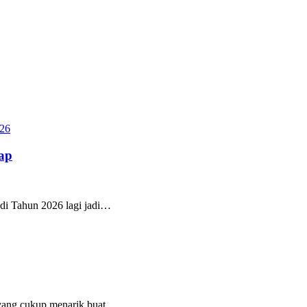
ap
 di Tahun 2026 lagi jadi…
m yang cukup menarik buat…