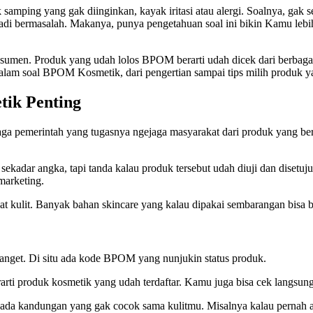
mping yang gak diinginkan, kayak iritasi atau alergi. Soalnya, gak
 jadi bermasalah. Makanya, punya pengetahuan soal ini bikin Kamu lebih
sumen. Produk yang udah lolos BPOM berarti udah dicek dari berbagai 
 dalam soal BPOM Kosmetik, dari pengertian sampai tips milih produk ya
ik Penting
 pemerintah yang tugasnya ngejaga masyarakat dari produk yang ber
sekadar angka, tapi tanda kalau produk tersebut udah diuji dan diset
marketing.
uat kulit. Banyak bahan skincare yang kalau dipakai sembarangan bisa 
 banget. Di situ ada kode BPOM yang nunjukin status produk.
arti produk kosmetik yang udah terdaftar. Kamu juga bisa cek langsun
h ada kandungan yang gak cocok sama kulitmu. Misalnya kalau pernah ale