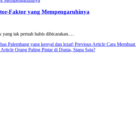
ktor-Faktor yang Mempengaruhinya
ik yang tak pernah habis dibicarakan.…
Previous
Previous Article
Cara Membuat 
Next
Post:
 Article
Orang Paling Pintar di Dunia, Siapa Saja?
Post: