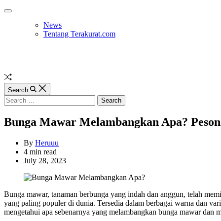
Skip
Off
to
Canvas
News
content
Tentang Terakurat.com
Random
Article
Search
Search
for:
Bunga Mawar Melambangkan Apa? Pesona 
By
Heruuu
Estimated
4 min read
read
July 28, 2023
time
Bunga mawar, tanaman berbunga yang indah dan anggun, telah memik
yang paling populer di dunia. Tersedia dalam berbagai warna dan vari
mengetahui apa sebenarnya yang melambangkan bunga mawar dan men