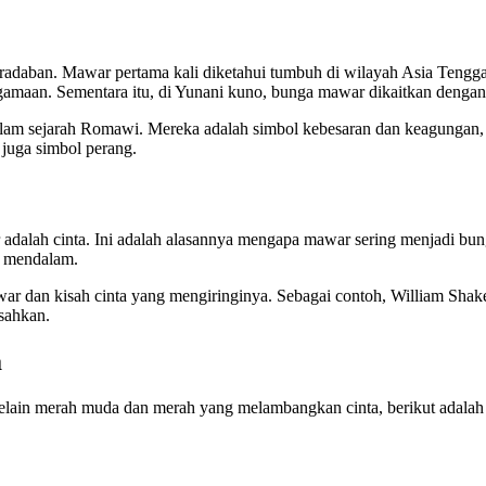
radaban. Mawar pertama kali diketahui tumbuh di wilayah Asia Tengg
maan. Sementara itu, di Yunani kuno, bunga mawar dikaitkan dengan d
alam sejarah Romawi. Mereka adalah simbol kebesaran dan keagungan, 
 juga simbol perang.
adalah cinta. Ini adalah alasannya mengapa mawar sering menjadi bun
g mendalam.
mawar dan kisah cinta yang mengiringinya. Sebagai contoh, William Sha
sahkan.
a
Selain merah muda dan merah yang melambangkan cinta, berikut adal