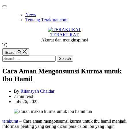
Skip
Off
to
Canvas
News
content
Tentang Terakurat.com
TERAKURAT
Akurat dan menginspirasi
Random
Article
Search
Search
for:
Cara Aman Mengonsumsi Kurma untuk
Ibu Hamil
By
Rifansyah Chaidar
Estimated
7 min read
read
July 26, 2025
time
terakurat
– Cara aman mengonsumsi kurma untuk ibu hamil menjadi
informasi penting yang sering dicari para calon ibu yang ingin