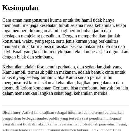
Kesimpulan
Cara aman mengonsumsi kurma untuk ibu hamil tidak hanya
membantu menjaga kesehatan tubuh selama masa kehamilan, tetapi
juga memberi dukungan alami bagi pertumbuhan janin dan
persiapan menjelang persalinan. Dengan memperhatikan jumlah
konsumsi, waktu yang tepat, serta jenis kurma yang berkualitas,
manfaat nutrisi kurma bisa dirasakan secara maksimal oleh ibu dan
bayi. Buah yang kecil ini menyimpan kekuatan besar jika digunakan
dengan bijak dan seimbang.
Kehamilan adalah fase penuh perhatian, dan setiap langkah yang
Kamu ambil, termasuk pilihan makanan, adalah bentuk cinta untuk
si kecil yang sedang tumbuh. Jika Kamu sudah pernah rutin
mengonsumsi kurma selama kehamilan, bagikan pengalaman dan
tipsmu di kolom komentar. Ceritamu bisa membantu banyak ibu lain
dalam menentukan langkah sehat bagi kehamilan mereka.
Disclaimer:
Artikel ini disajikan sebagai informasi dan referensi berdasarkan
pengolahan berbagai sumber publik yang tersedia saat penulisan. Informasi
yang dimuat tidak dimaksudkan sebagai nasihat profesional, pernyataan resmi,
kebijakan lembaga tertentu, maupun dokumen hukum. Terakurat.com tidak