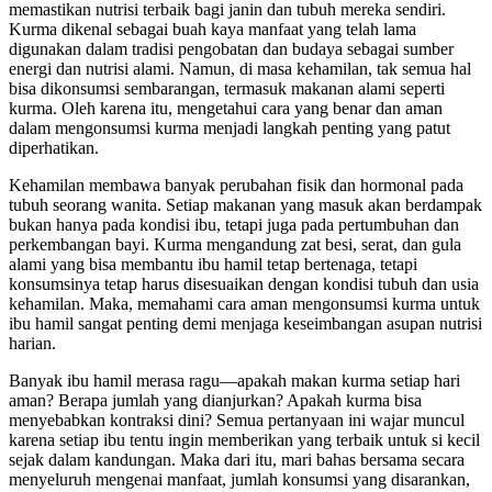
memastikan nutrisi terbaik bagi janin dan tubuh mereka sendiri.
Kurma dikenal sebagai buah kaya manfaat yang telah lama
digunakan dalam tradisi pengobatan dan budaya sebagai sumber
energi dan nutrisi alami. Namun, di masa kehamilan, tak semua hal
bisa dikonsumsi sembarangan, termasuk makanan alami seperti
kurma. Oleh karena itu, mengetahui cara yang benar dan aman
dalam mengonsumsi kurma menjadi langkah penting yang patut
diperhatikan.
Kehamilan membawa banyak perubahan fisik dan hormonal pada
tubuh seorang wanita. Setiap makanan yang masuk akan berdampak
bukan hanya pada kondisi ibu, tetapi juga pada pertumbuhan dan
perkembangan bayi. Kurma mengandung zat besi, serat, dan gula
alami yang bisa membantu ibu hamil tetap bertenaga, tetapi
konsumsinya tetap harus disesuaikan dengan kondisi tubuh dan usia
kehamilan. Maka, memahami cara aman mengonsumsi kurma untuk
ibu hamil sangat penting demi menjaga keseimbangan asupan nutrisi
harian.
Banyak ibu hamil merasa ragu—apakah makan kurma setiap hari
aman? Berapa jumlah yang dianjurkan? Apakah kurma bisa
menyebabkan kontraksi dini? Semua pertanyaan ini wajar muncul
karena setiap ibu tentu ingin memberikan yang terbaik untuk si kecil
sejak dalam kandungan. Maka dari itu, mari bahas bersama secara
menyeluruh mengenai manfaat, jumlah konsumsi yang disarankan,