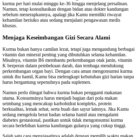
kurma per hari mulai minggu ke-36 hingga menjelang persalinan.
Namun, tetap konsultasikan dengan bidan atau dokter kandungan
sebelum menerapkannya, apalagi jika Kamu memiliki riwayat
kehamilan berisiko atau sedang menjalani pengawasan medis
khusus.
Menjaga Keseimbangan Gizi Secara Alami
Kurma bukan hanya camilan lezat, tetapi juga mengandung berbagai
vitamin dan mineral penting yang dibutuhkan selama kehamilan.
Misalnya, vitamin B6 membantu perkembangan otak janin, vitamin
K berperan dalam pembekuan darah, dan tembaga mendukung
perkembangan organ bayi. Dengan cara aman mengonsumsi kurma
untuk ibu hamil, Kamu bisa melengkapi kebutuhan gizi harian tanpa
harus bergantung sepenuhnya pada suplemen.
Namun perlu diingat bahwa kurma bukan pengganti makanan
utama. Konsumsinya harus menjadi bagian dari pola makan
seimbang yang mencakup karbohidrat kompleks, protein
berkualitas, lemak sehat, serta buah dan sayur lainnya. Jika Kamu
sedang mengelola berat badan selama hamil atau mengalami
diabetes gestasional, pastikan untuk tidak mengonsumsi kurma
secara berlebihan karena kandungan gulanya yang cukup tinggi.
Salah satu cara menyiasatinya adalah dengan memilih waktu makan