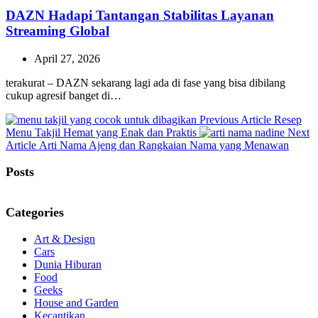
DAZN Hadapi Tantangan Stabilitas Layanan
Streaming Global
April 27, 2026
terakurat – DAZN sekarang lagi ada di fase yang bisa dibilang
cukup agresif banget di…
Previous
Previous Article
Resep
Post:
Menu Takjil Hemat yang Enak dan Praktis
Next
Next
Article
Arti Nama Ajeng dan Rangkaian Nama yang Menawan
Post:
Posts
Categories
Art & Design
Cars
Dunia Hiburan
Food
Geeks
House and Garden
Kecantikan