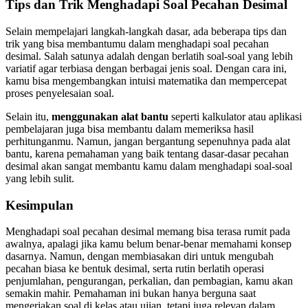
Tips dan Trik Menghadapi Soal Pecahan Desimal
Selain mempelajari langkah-langkah dasar, ada beberapa tips dan
trik yang bisa membantumu dalam menghadapi soal pecahan
desimal. Salah satunya adalah dengan berlatih soal-soal yang lebih
variatif agar terbiasa dengan berbagai jenis soal. Dengan cara ini,
kamu bisa mengembangkan intuisi matematika dan mempercepat
proses penyelesaian soal.
Selain itu,
menggunakan alat bantu
seperti kalkulator atau aplikasi
pembelajaran juga bisa membantu dalam memeriksa hasil
perhitunganmu. Namun, jangan bergantung sepenuhnya pada alat
bantu, karena pemahaman yang baik tentang dasar-dasar pecahan
desimal akan sangat membantu kamu dalam menghadapi soal-soal
yang lebih sulit.
Kesimpulan
Menghadapi soal pecahan desimal memang bisa terasa rumit pada
awalnya, apalagi jika kamu belum benar-benar memahami konsep
dasarnya. Namun, dengan membiasakan diri untuk mengubah
pecahan biasa ke bentuk desimal, serta rutin berlatih operasi
penjumlahan, pengurangan, perkalian, dan pembagian, kamu akan
semakin mahir. Pemahaman ini bukan hanya berguna saat
mengerjakan soal di kelas atau ujian, tetapi juga relevan dalam