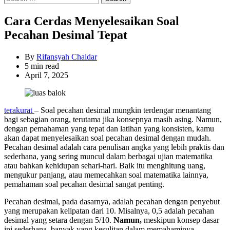
for:
Cara Cerdas Menyelesaikan Soal
Pecahan Desimal Tepat
By
Rifansyah Chaidar
Estimated
5 min read
read
April 7, 2025
time
terakurat
– Soal pecahan desimal mungkin terdengar menantang
bagi sebagian orang, terutama jika konsepnya masih asing. Namun,
dengan pemahaman yang tepat dan latihan yang konsisten, kamu
akan dapat menyelesaikan soal pecahan desimal dengan mudah.
Pecahan desimal adalah cara penulisan angka yang lebih praktis dan
sederhana, yang sering muncul dalam berbagai ujian matematika
atau bahkan kehidupan sehari-hari. Baik itu menghitung uang,
mengukur panjang, atau memecahkan soal matematika lainnya,
pemahaman soal pecahan desimal sangat penting.
Pecahan desimal, pada dasarnya, adalah pecahan dengan penyebut
yang merupakan kelipatan dari 10. Misalnya, 0,5 adalah pecahan
desimal yang setara dengan 5/10.
Namun,
meskipun konsep dasar
ini sederhana, banyak yang kesulitan dalam memahaminya