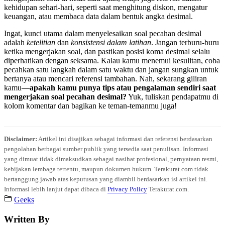
kehidupan sehari-hari, seperti saat menghitung diskon, mengatur
keuangan, atau membaca data dalam bentuk angka desimal.
Ingat, kunci utama dalam menyelesaikan soal pecahan desimal
adalah
ketelitian
dan
konsistensi dalam latihan
. Jangan terburu-buru
ketika mengerjakan soal, dan pastikan posisi koma desimal selalu
diperhatikan dengan seksama. Kalau kamu menemui kesulitan, coba
pecahkan satu langkah dalam satu waktu dan jangan sungkan untuk
bertanya atau mencari referensi tambahan. Nah, sekarang giliran
kamu—
apakah kamu punya tips atau pengalaman sendiri saat
mengerjakan soal pecahan desimal?
Yuk, tuliskan pendapatmu di
kolom komentar dan bagikan ke teman-temanmu juga!
Disclaimer:
Artikel ini disajikan sebagai informasi dan referensi berdasarkan
pengolahan berbagai sumber publik yang tersedia saat penulisan. Informasi
yang dimuat tidak dimaksudkan sebagai nasihat profesional, pernyataan resmi,
kebijakan lembaga tertentu, maupun dokumen hukum. Terakurat.com tidak
bertanggung jawab atas keputusan yang diambil berdasarkan isi artikel ini.
Informasi lebih lanjut dapat dibaca di
Privacy Policy
Terakurat.com.
Geeks
Written By