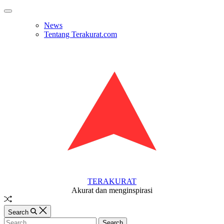
Skip
Off
to
Canvas
News
content
Tentang Terakurat.com
TERAKURAT
Akurat dan menginspirasi
Random
Article
Search
Search