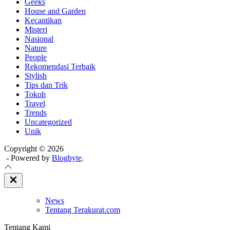
Geeks
House and Garden
Kecantikan
Misteri
Nasional
Nature
People
Rekomendasi Terbaik
Stylish
Tips dan Trik
Tokoh
Travel
Trends
Uncategorized
Unik
Copyright © 2026
- Powered by
Blogbyte
.
Close
Off
Canvas
News
Tentang Terakurat.com
Tentang Kami