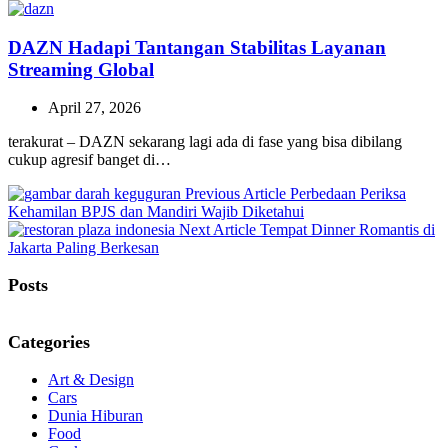
DAZN Hadapi Tantangan Stabilitas Layanan
Streaming Global
April 27, 2026
terakurat – DAZN sekarang lagi ada di fase yang bisa dibilang
cukup agresif banget di…
Previous
Previous Article
Perbedaan Periksa
Post:
Kehamilan BPJS dan Mandiri Wajib Diketahui
Next
Next Article
Tempat Dinner Romantis di
Post:
Jakarta Paling Berkesan
Posts
Categories
Art & Design
Cars
Dunia Hiburan
Food