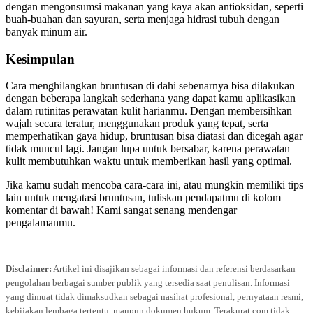
dengan mengonsumsi makanan yang kaya akan antioksidan, seperti
buah-buahan dan sayuran, serta menjaga hidrasi tubuh dengan
banyak minum air.
Kesimpulan
Cara menghilangkan bruntusan di dahi sebenarnya bisa dilakukan
dengan beberapa langkah sederhana yang dapat kamu aplikasikan
dalam rutinitas perawatan kulit harianmu. Dengan membersihkan
wajah secara teratur, menggunakan produk yang tepat, serta
memperhatikan gaya hidup, bruntusan bisa diatasi dan dicegah agar
tidak muncul lagi. Jangan lupa untuk bersabar, karena perawatan
kulit membutuhkan waktu untuk memberikan hasil yang optimal.
Jika kamu sudah mencoba cara-cara ini, atau mungkin memiliki tips
lain untuk mengatasi bruntusan, tuliskan pendapatmu di kolom
komentar di bawah! Kami sangat senang mendengar
pengalamanmu.
Disclaimer:
Artikel ini disajikan sebagai informasi dan referensi berdasarkan
pengolahan berbagai sumber publik yang tersedia saat penulisan. Informasi
yang dimuat tidak dimaksudkan sebagai nasihat profesional, pernyataan resmi,
kebijakan lembaga tertentu, maupun dokumen hukum. Terakurat.com tidak