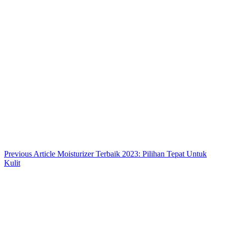
House and Garden
Kecantikan
Misteri
Nasional
Nature
People
Rekomendasi Terbaik
Stylish
Tips dan Trik
Tokoh
Travel
Trends
Uncategorized
Unik
Copyright © 2026
- Powered by
Blogbyte
.
Close
Off
Canvas
News
Tentang Terakurat.com
Tentang Kami