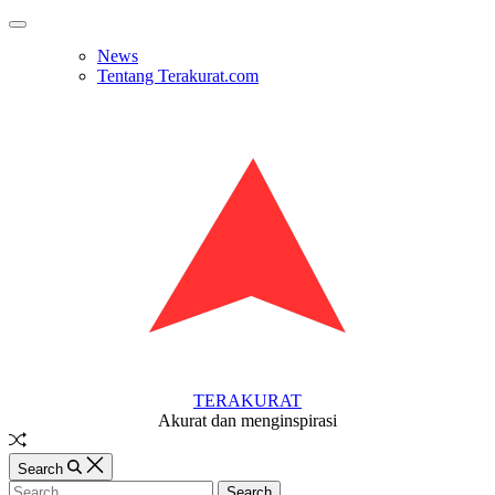
Skip
Off
to
Canvas
News
content
Tentang Terakurat.com
TERAKURAT
Akurat dan menginspirasi
Random
Article
Search
Search