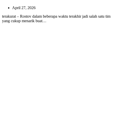
April 27, 2026
terakurat – Rostov dalam beberapa waktu terakhir jadi salah satu tim
yang cukup menarik buat…
DAZN Hadapi Tantangan Stabilitas Layanan
Streaming Global
April 27, 2026
terakurat – DAZN sekarang lagi ada di fase yang bisa dibilang
cukup agresif banget di…