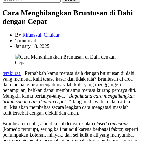
for:
Cara Menghilangkan Bruntusan di Dahi
dengan Cepat
By
Rifansyah Chaidar
Estimated
5 min read
read
January 18, 2025
time
terakurat
– Pernahkah kamu merasa risih dengan bruntusan di dahi
yang membuat kulit terasa kasar dan tidak rata? Bruntusan di area
dahi memang bisa menjadi masalah kulit yang mengganggu
penampilan, bahkan dapat membuatmu merasa kurang percaya diri.
Mungkin kamu bertanya-tanya,
“Bagaimana cara menghilangkan
bruntusan di dahi dengan cepat?”
Jangan khawatir, dalam artikel
ini, kita akan membahas secara lengkap cara mengatasi masalah
kulit tersebut dengan efektif dan aman.
Bruntusan di dahi, atau dikenal dengan istilah
closed comedones
(komedo tertutup), sering kali muncul karena berbagai faktor, seperti
penumpukan kotoran, minyak, dan sel kulit mati yang menyumbat
pori-pori. Selain itu, perubahan hormonal, stres, dan kebiasaan yang