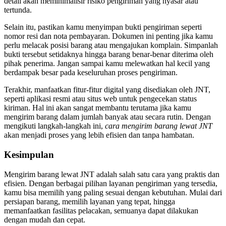
detail akan meminimalisir risiko pengiriman yang nyasar atau
tertunda.
Selain itu, pastikan kamu menyimpan bukti pengiriman seperti
nomor resi dan nota pembayaran. Dokumen ini penting jika kamu
perlu melacak posisi barang atau mengajukan komplain. Simpanlah
bukti tersebut setidaknya hingga barang benar-benar diterima oleh
pihak penerima. Jangan sampai kamu melewatkan hal kecil yang
berdampak besar pada keseluruhan proses pengiriman.
Terakhir, manfaatkan fitur-fitur digital yang disediakan oleh JNT,
seperti aplikasi resmi atau situs web untuk pengecekan status
kiriman. Hal ini akan sangat membantu terutama jika kamu
mengirim barang dalam jumlah banyak atau secara rutin. Dengan
mengikuti langkah-langkah ini,
cara mengirim barang lewat JNT
akan menjadi proses yang lebih efisien dan tanpa hambatan.
Kesimpulan
Mengirim barang lewat JNT adalah salah satu cara yang praktis dan
efisien. Dengan berbagai pilihan layanan pengiriman yang tersedia,
kamu bisa memilih yang paling sesuai dengan kebutuhan. Mulai dari
persiapan barang, memilih layanan yang tepat, hingga
memanfaatkan fasilitas pelacakan, semuanya dapat dilakukan
dengan mudah dan cepat.