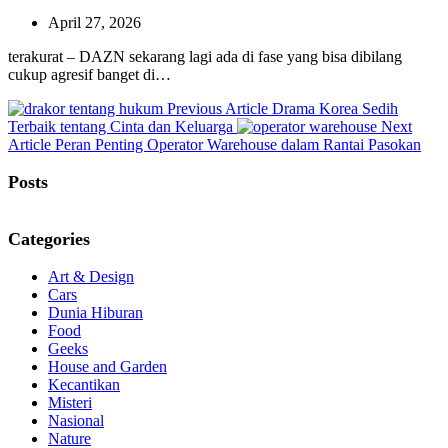
April 27, 2026
terakurat – DAZN sekarang lagi ada di fase yang bisa dibilang
cukup agresif banget di…
Previous
Previous Article
Drama Korea Sedih
Post:
Terbaik tentang Cinta dan Keluarga
Next
Next
Article
Peran Penting Operator Warehouse dalam Rantai Pasokan
Post:
Posts
Categories
Art & Design
Cars
Dunia Hiburan
Food
Geeks
House and Garden
Kecantikan
Misteri
Nasional
Nature