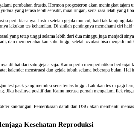
galami perubahan drastis. Hormon progesteron akan meningkat tajam
dara yang terasa lebih sensitif, mual ringan, serta rasa lelah yang tiba
si seperti biasanya. Justru setelah gejala muncul, haid tak kunjung da
nya lakukan tes kehamilan. Di sinilah pentingnya memahami ciri haid t
 basal yang tetap tinggi selama lebih dari dua minggu juga menjadi s
adi, dan mempertahankan suhu tinggi setelah ovulasi bisa menjadi indi
nya dilihat dari satu gejala saja. Kamu perlu memperhatikan berbagai fa
ncatat kalender menstruasi dan gejala tubuh selama beberapa bulan. H
an test pack yang memiliki sensitivitas tinggi. Lakukan tes di pagi ha
ang. Jika hasilnya positif dan Kamu merasa pernah mengalami flek ringa
 dokter kandungan. Pemeriksaan darah dan USG akan membantu memasti
Menjaga Kesehatan Reproduksi