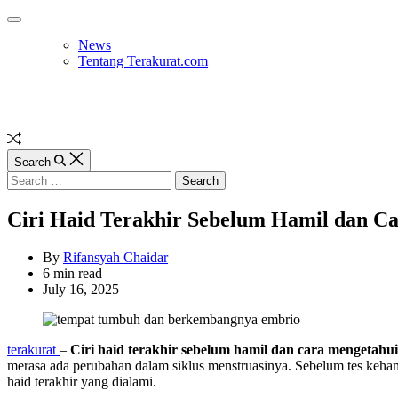
Skip
Off
to
Canvas
News
content
Tentang Terakurat.com
Random
Article
Search
Search
for:
Ciri Haid Terakhir Sebelum Hamil dan C
By
Rifansyah Chaidar
Estimated
6 min read
read
July 16, 2025
time
terakurat
–
Ciri haid terakhir sebelum hamil dan cara mengetahu
merasa ada perubahan dalam siklus menstruasinya. Sebelum tes keha
haid terakhir yang dialami.