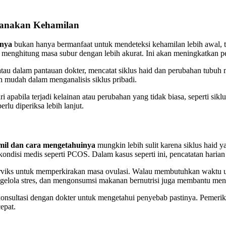
canakan Kehamilan
inya
bukan hanya bermanfaat untuk mendeteksi kehamilan lebih awal, 
a menghitung masa subur dengan lebih akurat. Ini akan meningkatkan p
tau dalam pantauan dokter, mencatat siklus haid dan perubahan tubuh 
h mudah dalam menganalisis siklus pribadi.
abila terjadi kelainan atau perubahan yang tidak biasa, seperti siklus 
rlu diperiksa lebih lanjut.
amil dan cara mengetahuinya
mungkin lebih sulit karena siklus haid ya
kondisi medis seperti PCOS. Dalam kasus seperti ini, pencatatan harian
viks untuk memperkirakan masa ovulasi. Walau membutuhkan waktu untu
mengelola stres, dan mengonsumsi makanan bernutrisi juga membantu mens
erkonsultasi dengan dokter untuk mengetahui penyebab pastinya. Pem
epat.