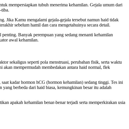
 untuk mempersiapkan tubuh menerima kehamilan. Gejala umum dari
-tiba.
tang. Jika Kamu mengalami gejala-gejala tersebut namun haid tidak
erakhir sebelum hamil dan cara mengetahuinya secara detail.
inyal penting. Banyak perempuan yang sedang menanti kehamilan
kator awal kehamilan.
ktor sekaligus seperti pola menstruasi, perubahan fisik, serta waktu
al ini akan mempermudah membedakan antara haid normal, flek
ri, saat kadar hormon hCG (hormon kehamilan) sedang tinggi. Tes ini
n yang berbeda dari haid biasa, kemungkinan besar itu adalah
kan apakah kehamilan benar-benar terjadi serta memperkirakan usia