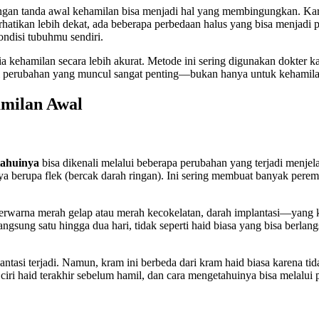
ngan tanda awal kehamilan bisa menjadi hal yang membingungkan. Kare
tikan lebih dekat, ada beberapa perbedaan halus yang bisa menjadi p
ondisi tubuhmu sendiri.
ehamilan secara lebih akurat. Metode ini sering digunakan dokter k
ali perubahan yang muncul sangat penting—bukan hanya untuk kehamila
amilan Awal
tahuinya
bisa dikenali melalui beberapa perubahan yang terjadi menjela
hanya berupa flek (bercak darah ringan). Ini sering membuat banyak p
ya berwarna merah gelap atau merah kecokelatan, darah implantasi—yang
angsung satu hingga dua hari, tidak seperti haid biasa yang bisa berla
si terjadi. Namun, kram ini berbeda dari kram haid biasa karena tida
ciri haid terakhir sebelum hamil, dan cara mengetahuinya bisa melalui 