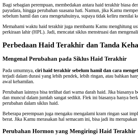
Bagi sebagian perempuan, membedakan antara haid terakhir biasa de
payudara, hingga perubahan suasana hati. Namun, jika Kamu memperha
sebelum hamil dan cara mengetahuinya, supaya tidak keliru menilai k
Memahami waktu haid terakhir juga membantu Kamu menghitung usia k
perkiraan lahir (HPL). Jadi, mencatat siklus menstruasi dan mengen
Perbedaan Haid Terakhir dan Tanda Keh
Mengenal Perubahan pada Siklus Haid Terakhir
Pada umumnya,
ciri haid terakhir sebelum hamil dan cara menge
terjadi dalam durasi yang lebih pendek, lebih ringan, atau bahkan 
awal kehamilan.
Perubahan lainnya bisa terlihat dari warna darah haid. Jika biasan
dan muncul dalam jumlah sangat sedikit. Flek ini biasanya hanya berl
perubahan dalam siklus haid.
Beberapa perempuan juga mengaku mengalami kram ringan saat implanta
berat. Jika Kamu merasakan hal semacam ini, bisa jadi itu merupakan 
Perubahan Hormon yang Mengiringi Haid Terakhir