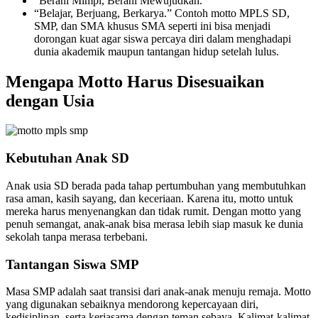
“Berani Mimpi, Berani Mewujudkan.”
“Belajar, Berjuang, Berkarya.” Contoh motto MPLS SD,
SMP, dan SMA khusus SMA seperti ini bisa menjadi
dorongan kuat agar siswa percaya diri dalam menghadapi
dunia akademik maupun tantangan hidup setelah lulus.
Mengapa Motto Harus Disesuaikan
dengan Usia
Kebutuhan Anak SD
Anak usia SD berada pada tahap pertumbuhan yang membutuhkan
rasa aman, kasih sayang, dan keceriaan. Karena itu, motto untuk
mereka harus menyenangkan dan tidak rumit. Dengan motto yang
penuh semangat, anak-anak bisa merasa lebih siap masuk ke dunia
sekolah tanpa merasa terbebani.
Tantangan Siswa SMP
Masa SMP adalah saat transisi dari anak-anak menuju remaja. Motto
yang digunakan sebaiknya mendorong kepercayaan diri,
kedisiplinan, serta kerjasama dengan teman sebaya. Kalimat-kalimat