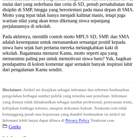
mulai dari yang sederhana dan ceria di SD, penuh persahabatan dan
disiplin di SMP, hingga yang berorientasi pada masa depan di SMA.
Motto yang tepat tidak hanya menjadi kalimat manis, tetapi juga
warisan nilai yang akan terus dikenang siswa sepanjang
perjalanannya di sekolah.
Pada akhirnya, memilih contoh motto MPLS SD, SMP, dan SMA
adalah kesempatan untuk menanamkan semangat positif kepada
siswa baru sejak hari pertama mereka melangkahkan kaki di
sekolah. Bagaimana menurut Kamu, motto seperti apa yang
menurutmu paling pas untuk memotivasi siswa baru? Yuk, bagikan
pendapatmu di kolom komentar agar semakin banyak inspirasi lahir
dari pengalaman Kamu sendiri.
Disclaimer:
Artikel ini disajikan sebagai informasi dan referensi berdasarkan
pengolahan berbagai sumber publik yang tersedia saat penulisan. Informasi
yang dimuat tidak dimaksudkan sebagai nasihat profesional, pernyataan resmi,
kebijakan lembaga tertentu, maupun dokumen hukum. Terakurat.com tidak
bertanggung jawab atas keputusan yang diambil berdasarkan isi artikel ini.
Informasi lebih lanjut dapat dibaca di
Privacy Policy
Terakurat.com.
Geeks