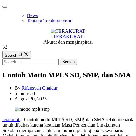
Skip
Off
to
Canvas
News
content
Tentang Terakurat.com
TERAKURAT
Akurat dan menginspirasi
Random
Article
Search
Search
for:
Contoh Motto MPLS SD, SMP, dan SMA
By
Rifansyah Chaidar
Estimated
6 min read
read
August 20, 2025
time
terakurat
– Contoh motto MPLS SD, SMP, dan SMA selalu menarik
untuk dibahas karena kegiatan Masa Pengenalan Lingkungan
Sekolah merupakan salah satu momen penting bagi siswa baru.
Melalui motto yang inspiratif, siswa bisa lebih bersemangat dalam