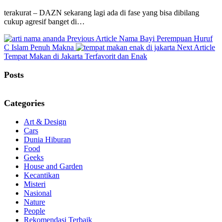
terakurat – DAZN sekarang lagi ada di fase yang bisa dibilang
cukup agresif banget di…
Previous
Previous Article
Nama Bayi Perempuan Huruf
Post:
N
C Islam Penuh Makna
Next Article
Po
Tempat Makan di Jakarta Terfavorit dan Enak
Posts
Categories
Art & Design
Cars
Dunia Hiburan
Food
Geeks
House and Garden
Kecantikan
Misteri
Nasional
Nature
People
Rekomendasi Terbaik