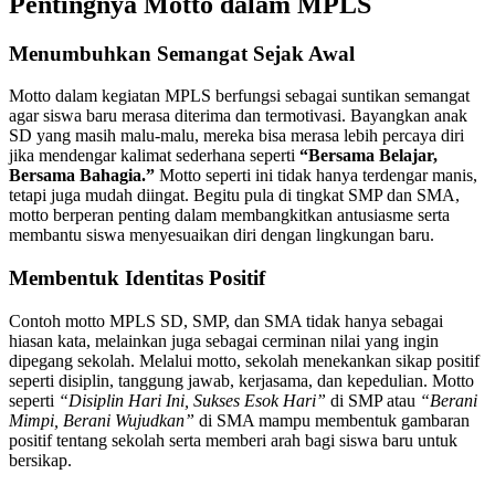
Pentingnya Motto dalam MPLS
Menumbuhkan Semangat Sejak Awal
Motto dalam kegiatan MPLS berfungsi sebagai suntikan semangat
agar siswa baru merasa diterima dan termotivasi. Bayangkan anak
SD yang masih malu-malu, mereka bisa merasa lebih percaya diri
jika mendengar kalimat sederhana seperti
“Bersama Belajar,
Bersama Bahagia.”
Motto seperti ini tidak hanya terdengar manis,
tetapi juga mudah diingat. Begitu pula di tingkat SMP dan SMA,
motto berperan penting dalam membangkitkan antusiasme serta
membantu siswa menyesuaikan diri dengan lingkungan baru.
Membentuk Identitas Positif
Contoh motto MPLS SD, SMP, dan SMA tidak hanya sebagai
hiasan kata, melainkan juga sebagai cerminan nilai yang ingin
dipegang sekolah. Melalui motto, sekolah menekankan sikap positif
seperti disiplin, tanggung jawab, kerjasama, dan kepedulian. Motto
seperti
“Disiplin Hari Ini, Sukses Esok Hari”
di SMP atau
“Berani
Mimpi, Berani Wujudkan”
di SMA mampu membentuk gambaran
positif tentang sekolah serta memberi arah bagi siswa baru untuk
bersikap.