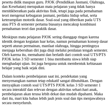
peserta didik maupun guru. PJOK (Pendidikan Jasmani, Olahraga,
dan Kesehatan) merupakan mata pelajaran yang tidak hanya
menitikberatkan pada aktivitas fisik, tetapi juga pada pemahaman
teori mengenai kebugaran jasmani, perilaku hidup sehat, serta
keterampilan motorik dasar. Soal-soal yang diberikan pada UTS
atau PTS di semester pertama biasanya mencakup kombinasi
pemahaman teori dan praktik dasar.
Meskipun mata pelajaran PJOK sering dianggap ringan karena
identik dengan kegiatan luar kelas, namun pemahaman konsep dasar
seperti aturan permainan, manfaat olahraga, hingga pentingnya
menjaga kebersihan diri juga diuji melalui penilaian tengah semester.
Oleh karena itu, memahami dan berlatih dari contoh soal UTS/PTS
PJOK kelas 3 SD semester 1 bisa membantu siswa lebih siap
menghadapi ujian. Ini juga berguna untuk membentuk kebiasaan
belajar yang baik sejak dini.
Dalam konteks pembelajaran saat ini, pendekatan yang
menyenangkan namun tetap edukatif sangat dibutuhkan. Dengan
menyajikan contoh soal UTS/PTS PJOK kelas 3 SD semester 1
secara interaktif dan relevan dengan aktivitas sehari-hari anak,
pembelajaran akan terasa lebih dekat dan mudah dipahami. Maka
dari itu, mari kita bahas lebih jauh jenis soal dan tips menjawabnya
secara menyeluruh.