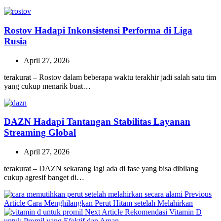
Rostov Hadapi Inkonsistensi Performa di Liga
Rusia
April 27, 2026
terakurat – Rostov dalam beberapa waktu terakhir jadi salah satu tim
yang cukup menarik buat…
DAZN Hadapi Tantangan Stabilitas Layanan
Streaming Global
April 27, 2026
terakurat – DAZN sekarang lagi ada di fase yang bisa dibilang
cukup agresif banget di…
Previous
Previous
Article
Cara Menghilangkan Perut Hitam setelah Melahirkan
Post:
Next
Next Article
Rekomendasi Vitamin D
Post:
untuk Promil yang Efektif dan Aman