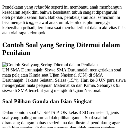
Pendekatan yang
relatable
seperti ini membantu anak membangun
kesadaran sejak dini bahwa kesehatan tubuh sangat dipengaruhi
oleh perilaku sehari-hari. Bahkan, pembelajaran soal semacam ini
bisa menjadi
trigger
awal anak untuk lebih disiplin menjaga
kebersihan pribadi, terutama saat mereka terlibat dalam aktivitas fisik
atau olahraga kelompok.
Contoh Soal yang Sering Ditemui dalam
Penilaian
UN SMA Darunnajah: Siswa SMA Darunnajah mengerjakan soal
mata pelajatan Kimia saat Ujian Nasional (UN) di SMA
Darunnajah, Jakarta Selatan, Selasa (15/4). Hari ke-3 UN para siswa
mengerjakan mata pelajaran Matematika dan Kimia. Sebanyak 93
siswa di SMA tersebut yang mengikuti Ujian Nasional.
Soal Pilihan Ganda dan Isian Singkat
Dalam contoh soal UTS/PTS PJOK kelas 3 SD semester 1, jenis
soal yang paling umum adalah pilihan ganda. Soal-soal ini
dirancang dengan bahasa sederhana dan ilustrasi pendukung agar
anak bisa menjawab dengan nyaman dan tidak merasa tertekan.