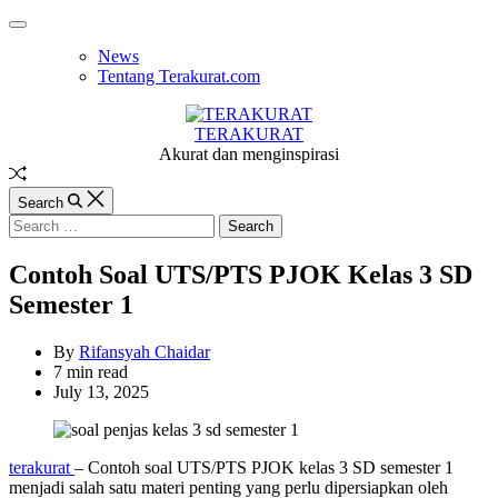
Skip
Off
to
Canvas
News
content
Tentang Terakurat.com
TERAKURAT
Akurat dan menginspirasi
Random
Article
Search
Search
for:
Contoh Soal UTS/PTS PJOK Kelas 3 SD
Semester 1
By
Rifansyah Chaidar
Estimated
7 min read
read
July 13, 2025
time
terakurat
– Contoh soal UTS/PTS PJOK kelas 3 SD semester 1
menjadi salah satu materi penting yang perlu dipersiapkan oleh