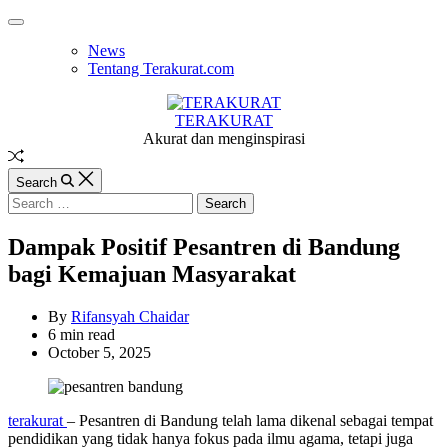
Skip
Off
to
Canvas
News
content
Tentang Terakurat.com
TERAKURAT
Akurat dan menginspirasi
Random
Article
Search
Search
for:
Dampak Positif Pesantren di Bandung
bagi Kemajuan Masyarakat
By
Rifansyah Chaidar
Estimated
6 min read
read
October 5, 2025
time
terakurat
– Pesantren di Bandung telah lama dikenal sebagai tempat
pendidikan yang tidak hanya fokus pada ilmu agama, tetapi juga