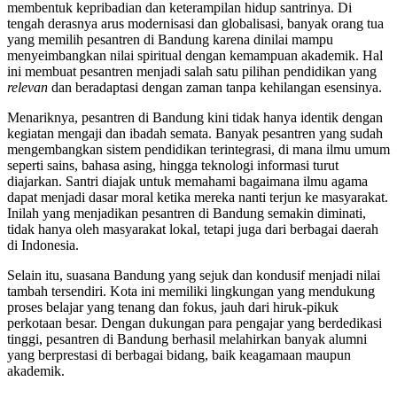
membentuk kepribadian dan keterampilan hidup santrinya. Di
tengah derasnya arus modernisasi dan globalisasi, banyak orang tua
yang memilih pesantren di Bandung karena dinilai mampu
menyeimbangkan nilai spiritual dengan kemampuan akademik. Hal
ini membuat pesantren menjadi salah satu pilihan pendidikan yang
relevan
dan beradaptasi dengan zaman tanpa kehilangan esensinya.
Menariknya, pesantren di Bandung kini tidak hanya identik dengan
kegiatan mengaji dan ibadah semata. Banyak pesantren yang sudah
mengembangkan sistem pendidikan terintegrasi, di mana ilmu umum
seperti sains, bahasa asing, hingga teknologi informasi turut
diajarkan. Santri diajak untuk memahami bagaimana ilmu agama
dapat menjadi dasar moral ketika mereka nanti terjun ke masyarakat.
Inilah yang menjadikan pesantren di Bandung semakin diminati,
tidak hanya oleh masyarakat lokal, tetapi juga dari berbagai daerah
di Indonesia.
Selain itu, suasana Bandung yang sejuk dan kondusif menjadi nilai
tambah tersendiri. Kota ini memiliki lingkungan yang mendukung
proses belajar yang tenang dan fokus, jauh dari hiruk-pikuk
perkotaan besar. Dengan dukungan para pengajar yang berdedikasi
tinggi, pesantren di Bandung berhasil melahirkan banyak alumni
yang berprestasi di berbagai bidang, baik keagamaan maupun
akademik.