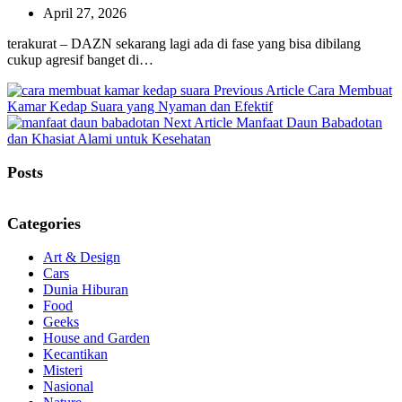
April 27, 2026
terakurat – DAZN sekarang lagi ada di fase yang bisa dibilang
cukup agresif banget di…
Previous
Previous Article
Cara Membuat
Post:
Kamar Kedap Suara yang Nyaman dan Efektif
Next
Next Article
Manfaat Daun Babadotan
Post:
dan Khasiat Alami untuk Kesehatan
Posts
Categories
Art & Design
Cars
Dunia Hiburan
Food
Geeks
House and Garden
Kecantikan
Misteri
Nasional