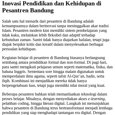
Inovasi Pendidikan dan Kehidupan di
Pesantren Bandung
Salah satu hal menarik dari pesantren di Bandung adalah
kemampuannya dalam berinovasi tanpa meninggalkan akar tradisi
Islam. Pesantren modern kini memiliki sistem pembelajaran yang
tidak kaku, melainkan lebih fleksibel dan adaptif terhadap
kebutuhan zaman. Santri tidak hanya diajarkan hafalan, tetapi juga
diajak berpikir kritis dan kreatif dalam menyelesaikan berbagai
persoalan kehidupan.
Kegiatan belajar di pesantren di Bandung biasanya berlangsung
seimbang antara pendidikan formal dan non-formal. Di pagi hari,
para santri mengikuti pelajaran umum seperti matematika, fisika, dan
bahasa Inggris. Sementara sore hingga malam digunakan untuk
memperdalam ilmu agama, seperti tafsir Al-Qur’an, hadis, serta
fiqih. Kombinasi ini menjadikan mereka tidak hanya
berpengetahuan luas, tetapi juga memiliki nilai moral yang kuat.
Beberapa pesantren bahkan telah memanfaatkan teknologi dalam
proses belajar. Misalnya, dengan menyediakan akses
e-learning
,
pelatihan coding, hingga literasi digital. Langkah ini menunjukkan
bahwa pesantren di Bandung terus bertransformasi menjadi lembaga
pendidikan yang siap menghadapi tantangan era digital. Dengan