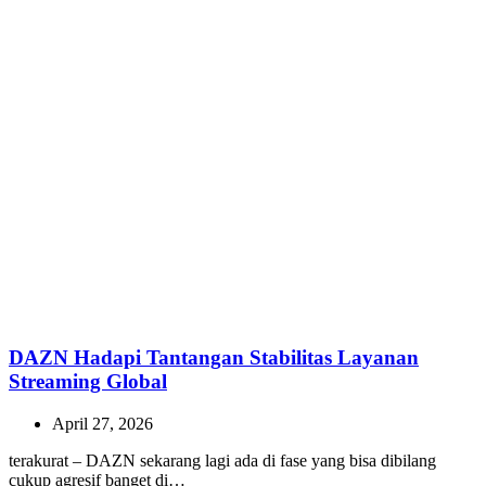
Post:
yang Optimal
Posts
Categories
Art & Design
Cars
Dunia Hiburan
Food
Geeks
House and Garden
Kecantikan
Misteri
Nasional
Nature
People
Rekomendasi Terbaik
Stylish
Tips dan Trik
Tokoh
Travel
Trends
Uncategorized