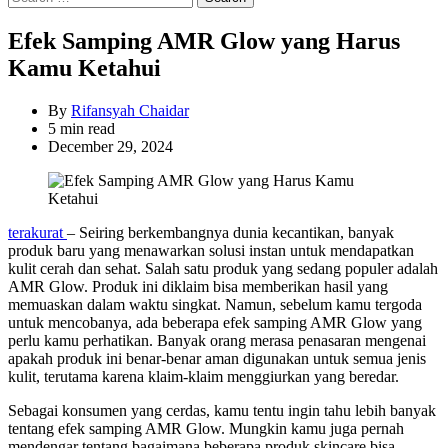
for:
Efek Samping AMR Glow yang Harus
Kamu Ketahui
By
Rifansyah Chaidar
Estimated
5 min read
read
December 29, 2024
time
terakurat
– Seiring berkembangnya dunia kecantikan, banyak
produk baru yang menawarkan solusi instan untuk mendapatkan
kulit cerah dan sehat. Salah satu produk yang sedang populer adalah
AMR Glow. Produk ini diklaim bisa memberikan hasil yang
memuaskan dalam waktu singkat. Namun, sebelum kamu tergoda
untuk mencobanya, ada beberapa efek samping AMR Glow yang
perlu kamu perhatikan. Banyak orang merasa penasaran mengenai
apakah produk ini benar-benar aman digunakan untuk semua jenis
kulit, terutama karena klaim-klaim menggiurkan yang beredar.
Sebagai konsumen yang cerdas, kamu tentu ingin tahu lebih banyak
tentang efek samping AMR Glow. Mungkin kamu juga pernah
mendengar tentang bagaimana beberapa produk skincare bisa