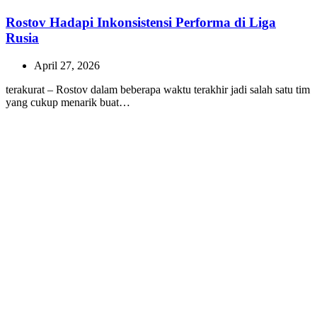
Rostov Hadapi Inkonsistensi Performa di Liga
Rusia
April 27, 2026
terakurat – Rostov dalam beberapa waktu terakhir jadi salah satu tim
yang cukup menarik buat…
DAZN Hadapi Tantangan Stabilitas Layanan
Streaming Global
April 27, 2026
terakurat – DAZN sekarang lagi ada di fase yang bisa dibilang
cukup agresif banget di…
Previous
Previous Article
Rahasia Urutan Double Cleansing untuk Kulit
Post:
Bersih dan Cerah
Next
Next Article
Cara Pakai Masker Mata dengan Tepat untuk Hasil