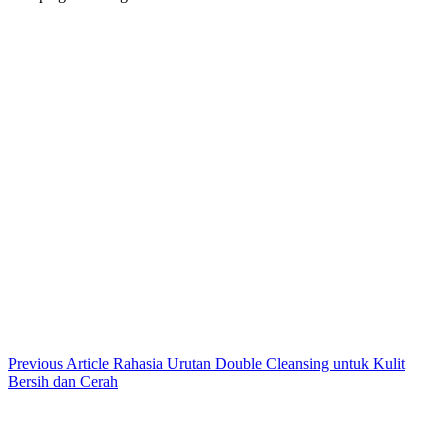
Unik
Copyright © 2026
- Powered by
Blogbyte
.
Close
Off
Canvas
News
Tentang Terakurat.com
Tentang Kami
Terakurat.com menyajikan berita dan informasi terkini yang
akurat, terpercaya, dan menginspirasi. Temukan artikel pilihan
seputar gaya hidup, teknologi, kesehatan, dan isu-isu populer
lainnya.