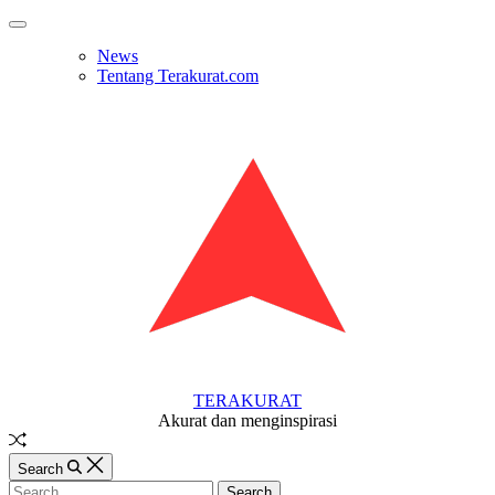
Skip
Off
to
Canvas
News
content
Tentang Terakurat.com
TERAKURAT
Akurat dan menginspirasi
Random
Article
Search
Search