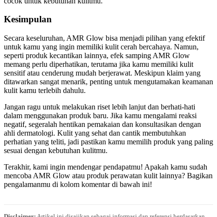
cocok untuk kebutuhan kulitmu.
Kesimpulan
Secara keseluruhan, AMR Glow bisa menjadi pilihan yang efektif
untuk kamu yang ingin memiliki kulit cerah bercahaya. Namun,
seperti produk kecantikan lainnya, efek samping AMR Glow
memang perlu diperhatikan, terutama jika kamu memiliki kulit
sensitif atau cenderung mudah berjerawat. Meskipun klaim yang
ditawarkan sangat menarik, penting untuk mengutamakan keamanan
kulit kamu terlebih dahulu.
Jangan ragu untuk melakukan riset lebih lanjut dan berhati-hati
dalam menggunakan produk baru. Jika kamu mengalami reaksi
negatif, segeralah hentikan pemakaian dan konsultasikan dengan
ahli dermatologi. Kulit yang sehat dan cantik membutuhkan
perhatian yang teliti, jadi pastikan kamu memilih produk yang paling
sesuai dengan kebutuhan kulitmu.
Terakhir, kami ingin mendengar pendapatmu! Apakah kamu sudah
mencoba AMR Glow atau produk perawatan kulit lainnya? Bagikan
pengalamanmu di kolom komentar di bawah ini!
Disclaimer:
Artikel ini disajikan sebagai informasi dan referensi berdasarkan