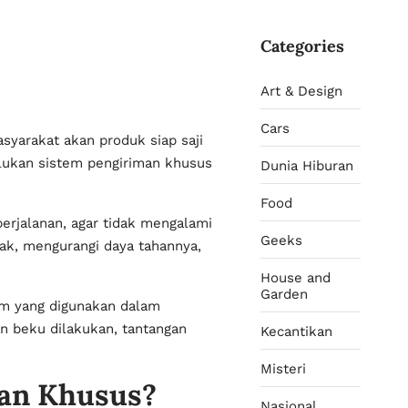
Categories
Art & Design
Cars
yarakat akan produk siap saji
lukan sistem pengiriman khusus
Dunia Hiburan
Food
erjalanan, agar tidak mengalami
Geeks
sak, mengurangi daya tahannya,
House and
Garden
em yang digunakan dalam
 beku dilakukan, tantangan
Kecantikan
Misteri
an Khusus?
Nasional