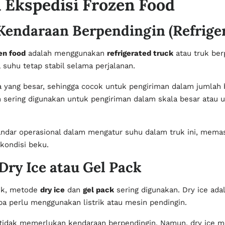
 Ekspedisi Frozen Food
endaraan Berpendingin (Refriger
en food
adalah menggunakan
refrigerated truck
atau truk ber
 suhu tetap stabil selama perjalanan.
ya yang besar, sehingga cocok untuk pengiriman dalam jumlah
h sering digunakan untuk pengiriman dalam skala besar atau u
tandar operasional dalam mengatur suhu dalam truk ini, mema
kondisi beku.
ry Ice atau Gel Pack
dek, metode
dry ice
dan
gel pack
sering digunakan. Dry ice ada
pa perlu menggunakan listrik atau mesin pendingin.
n tidak memerlukan kendaraan berpendingin. Namun, dry ice m