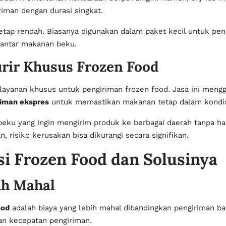
iman dengan durasi singkat.
tetap rendah. Biasanya digunakan dalam paket kecil untuk p
 antar makanan beku.
urir Khusus Frozen Food
layanan khusus untuk pengiriman frozen food. Jasa ini meng
riman ekspres
untuk memastikan makanan tetap dalam kondisi 
beku yang ingin mengirim produk ke berbagai daerah tanpa ha
 risiko kerusakan bisa dikurangi secara signifikan.
i Frozen Food dan Solusinya
ih Mahal
ood
adalah biaya yang lebih mahal dibandingkan pengiriman bar
an kecepatan pengiriman.