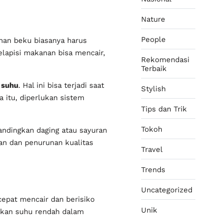
Nature
People
nan beku biasanya harus
lapisi makanan bisa mencair,
Rekomendasi
Terbaik
 suhu
. Hal ini bisa terjadi saat
Stylish
 itu, diperlukan sistem
Tips dan Trik
Tokoh
bandingkan daging atau sayuran
n dan penurunan kualitas
Travel
Trends
Uncategorized
cepat mencair dan berisiko
Unik
nkan suhu rendah dalam