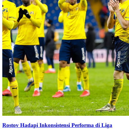
Rostov Hadapi Inkonsistensi Performa di Liga