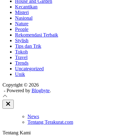
House and Garden
Kecantikan
Misteri
Nasional
Nature
People
Rekomendasi Terbaik
Stylish
Tips dan Trik
Tokoh
Travel
Trends
Uncategorized
Unik
Copyright © 2026
- Powered by
Blogbyte
.
Close
Off
Canvas
News
Tentang Terakurat.com
Tentang Kami