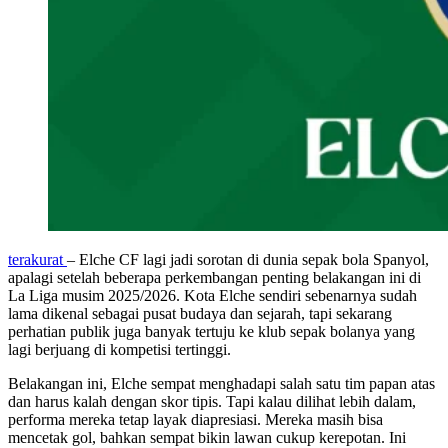
terakurat
– Elche CF lagi jadi sorotan di dunia sepak bola Spanyol,
apalagi setelah beberapa perkembangan penting belakangan ini di
La Liga musim 2025/2026. Kota Elche sendiri sebenarnya sudah
lama dikenal sebagai pusat budaya dan sejarah, tapi sekarang
perhatian publik juga banyak tertuju ke klub sepak bolanya yang
lagi berjuang di kompetisi tertinggi.
Belakangan ini, Elche sempat menghadapi salah satu tim papan atas
dan harus kalah dengan skor tipis. Tapi kalau dilihat lebih dalam,
performa mereka tetap layak diapresiasi. Mereka masih bisa
mencetak gol, bahkan sempat bikin lawan cukup kerepotan. Ini