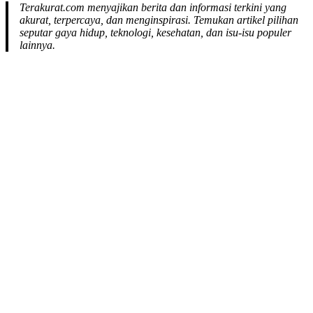
Terakurat.com menyajikan berita dan informasi terkini yang
akurat, terpercaya, dan menginspirasi. Temukan artikel pilihan
seputar gaya hidup, teknologi, kesehatan, dan isu-isu populer
lainnya.