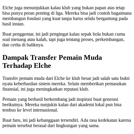
Elche juga menunjukkan kalau klub yang bukan papan atas tetap
bisa punya peran penting di liga. Mereka bisa jadi contoh bagaimana
membangun fondasi yang kuat tanpa harus selalu bergantung pada
hasil instan.
Buat penggemar, ini jadi pengingat kalau sepak bola bukan cuma
soal menang atau kalah, tapi juga tentang proses, perkembangan,
dan cerita di baliknya.
Dampak Transfer Pemain Muda
Terhadap Elche
Transfer pemain muda dari Elche ke klub besar jadi salah satu bukti
nyata keberhasilan sistem mereka. Selain memberikan pemasukan
finansial, ini juga meningkatkan reputasi klub.
Pemain yang berhasil berkembang jadi inspirasi buat generasi
berikutnya. Mereka nunjukin kalau dari akademi lokal pun bisa
tembus ke level internasional.
Buat fans, ini jadi kebanggaan tersendiri. Ada rasa kedekatan karena
pemain tersebut berasal dari lingkungan yang sama.