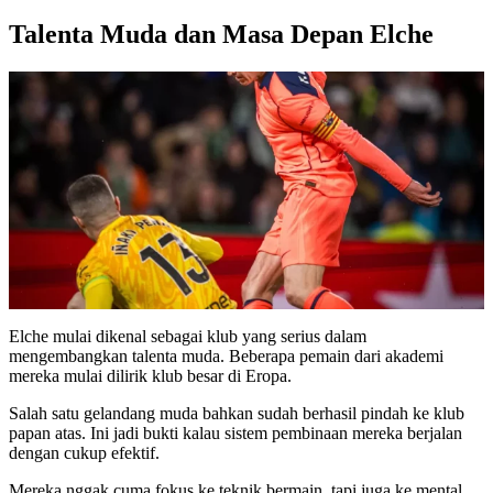
Talenta Muda dan Masa Depan Elche
Elche mulai dikenal sebagai klub yang serius dalam
mengembangkan talenta muda. Beberapa pemain dari akademi
mereka mulai dilirik klub besar di Eropa.
Salah satu gelandang muda bahkan sudah berhasil pindah ke klub
papan atas. Ini jadi bukti kalau sistem pembinaan mereka berjalan
dengan cukup efektif.
Mereka nggak cuma fokus ke teknik bermain, tapi juga ke mental,