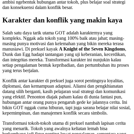
ambisi ngebentuk hubungan antar tokoh, plus belajar soal strategi
dan konsekuensi dalam konflik besar.
Karakter dan konflik yang makin kaya
Salah satu daya tarik utama GOT adalah karakternya yang
kompleks. Nggak ada tokoh yang 100% baik atau jahat; masing-
masing punya motivasi dan kelemahan yang bikin mereka terasa
manusiawi. Di prekuel kayak
A Knight of the Seven Kingdoms
,
Dunk dan Egg hadapi tantangan yang uji keberanian, kecerdikan,
dan integritas mereka. Transformasi karakter ini nunjukin kalau
setiap pengalaman bentuk kepribadian, dan pertumbuhan itu proses
yang terus berjalan.
Konflik antar karakter di prekuel juga sorot pentingnya loyalitas,
diplomasi, dan kemampuan adaptasi. Aliansi dan pengkhianatan
datang silih berganti, kasih pelajaran soal strategi dan komunikasi
yang efektif. Penonton diajak paham kalau di dunia fantasi pun,
hubungan antar orang punya pengaruh gede ke jalannya cerita. Ini
bikin GOT nggak cuma hiburan, tapi juga sarana belajar nilai sosial,
kepemimpinan, dan manajemen konflik secara simbolis.
Transformasi tokoh-tokoh utama di prekuel nambah lapisan cerita
yang menarik. Tokoh yang awalnya keliatan lemah bisa
berkembang jadi figur penting lewat pengalaman, sementara yang