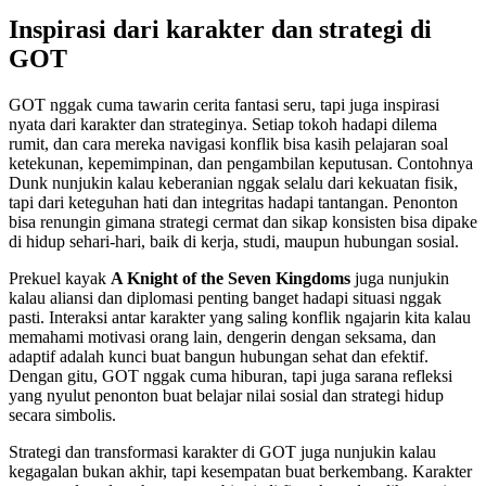
Inspirasi dari karakter dan strategi di
GOT
GOT nggak cuma tawarin cerita fantasi seru, tapi juga inspirasi
nyata dari karakter dan strateginya. Setiap tokoh hadapi dilema
rumit, dan cara mereka navigasi konflik bisa kasih pelajaran soal
ketekunan, kepemimpinan, dan pengambilan keputusan. Contohnya
Dunk nunjukin kalau keberanian nggak selalu dari kekuatan fisik,
tapi dari keteguhan hati dan integritas hadapi tantangan. Penonton
bisa renungin gimana strategi cermat dan sikap konsisten bisa dipake
di hidup sehari-hari, baik di kerja, studi, maupun hubungan sosial.
Prekuel kayak
A Knight of the Seven Kingdoms
juga nunjukin
kalau aliansi dan diplomasi penting banget hadapi situasi nggak
pasti. Interaksi antar karakter yang saling konflik ngajarin kita kalau
memahami motivasi orang lain, dengerin dengan seksama, dan
adaptif adalah kunci buat bangun hubungan sehat dan efektif.
Dengan gitu, GOT nggak cuma hiburan, tapi juga sarana refleksi
yang nyulut penonton buat belajar nilai sosial dan strategi hidup
secara simbolis.
Strategi dan transformasi karakter di GOT juga nunjukin kalau
kegagalan bukan akhir, tapi kesempatan buat berkembang. Karakter