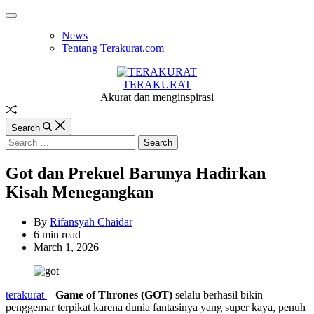
Skip
Off
to
Canvas
News
content
Tentang Terakurat.com
TERAKURAT
Akurat dan menginspirasi
Random
Article
Search
Search
for:
Got dan Prekuel Barunya Hadirkan
Kisah Menegangkan
By
Rifansyah Chaidar
Estimated
6 min read
read
March 1, 2026
time
terakurat
–
Game of Thrones (GOT)
selalu berhasil bikin
penggemar terpikat karena dunia fantasinya yang super kaya, penuh