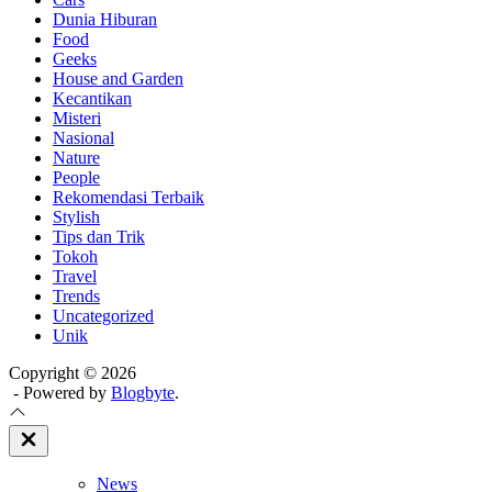
Dunia Hiburan
Food
Geeks
House and Garden
Kecantikan
Misteri
Nasional
Nature
People
Rekomendasi Terbaik
Stylish
Tips dan Trik
Tokoh
Travel
Trends
Uncategorized
Unik
Copyright © 2026
- Powered by
Blogbyte
.
Close
Off
Canvas
News