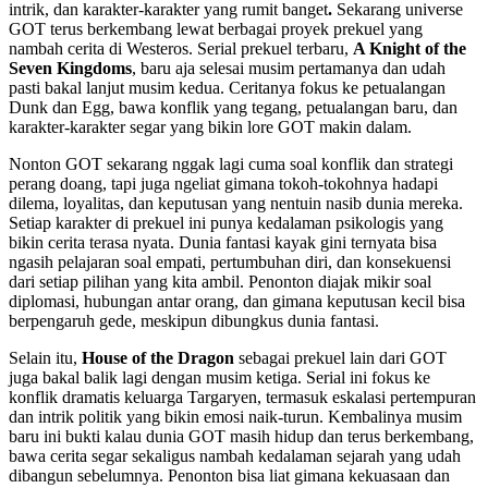
intrik, dan karakter-karakter yang rumit banget
.
Sekarang universe
GOT terus berkembang lewat berbagai proyek prekuel yang
nambah cerita di Westeros. Serial prekuel terbaru,
A Knight of the
Seven Kingdoms
, baru aja selesai musim pertamanya dan udah
pasti bakal lanjut musim kedua. Ceritanya fokus ke petualangan
Dunk dan Egg, bawa konflik yang tegang, petualangan baru, dan
karakter-karakter segar yang bikin lore GOT makin dalam.
Nonton GOT sekarang nggak lagi cuma soal konflik dan strategi
perang doang, tapi juga ngeliat gimana tokoh-tokohnya hadapi
dilema, loyalitas, dan keputusan yang nentuin nasib dunia mereka.
Setiap karakter di prekuel ini punya kedalaman psikologis yang
bikin cerita terasa nyata. Dunia fantasi kayak gini ternyata bisa
ngasih pelajaran soal empati, pertumbuhan diri, dan konsekuensi
dari setiap pilihan yang kita ambil. Penonton diajak mikir soal
diplomasi, hubungan antar orang, dan gimana keputusan kecil bisa
berpengaruh gede, meskipun dibungkus dunia fantasi.
Selain itu,
House of the Dragon
sebagai prekuel lain dari GOT
juga bakal balik lagi dengan musim ketiga. Serial ini fokus ke
konflik dramatis keluarga Targaryen, termasuk eskalasi pertempuran
dan intrik politik yang bikin emosi naik-turun. Kembalinya musim
baru ini bukti kalau dunia GOT masih hidup dan terus berkembang,
bawa cerita segar sekaligus nambah kedalaman sejarah yang udah
dibangun sebelumnya. Penonton bisa liat gimana kekuasaan dan