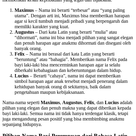
Maximus
– Nama ini berarti “terbesar” atau “yang paling
utama”. Dengan arti ini, Maximus bisa memberikan harapan
agar si kecil tumbuh menjadi pribadi yang berpengaruh dan
memiliki karakter yang kuat.
Augustus
– Dari kata Latin yang berarti “mulia” atau
“dihormati”, nama ini bisa menjadi pilihan yang sangat elegan
dan penuh harapan agar anakmu dihormati dan disegani oleh
banyak orang.
Felix
– Nama ini berasal dari kata Latin yang berarti
“beruntung” atau “bahagia”. Memberikan nama Felix pada
bayi laki-laki bisa mencerminkan harapan agar ia selalu
diberkahi kebahagiaan dan keberuntungan dalam hidup.
Lucius
– Berarti “cahaya”, nama ini dapat memberikan
simbol harapan agar anak tersebut menjadi penerang dalam
kehidupan banyak orang di sekitarnya, baik dalam
pengetahuan maupun kebijaksanaan.
Nama-nama seperti
Maximus
,
Augustus
,
Felix
, dan
Lucius
adalah
pilihan yang elegan dan penuh makna yang dapat diberikan kepada
bayi laki-laki. Semua nama ini tidak hanya terdengar klasik, tetapi
juga mengandung pesan positif yang bisa membimbing anakmu
sepanjang hidupnya.
Pilihan Nama Bayi Perempuan dari Bahasa Latin