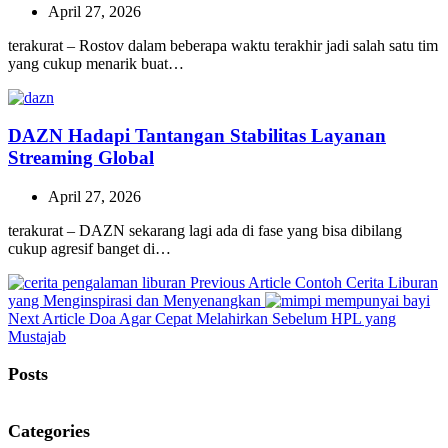
April 27, 2026
terakurat – Rostov dalam beberapa waktu terakhir jadi salah satu tim
yang cukup menarik buat…
DAZN Hadapi Tantangan Stabilitas Layanan
Streaming Global
April 27, 2026
terakurat – DAZN sekarang lagi ada di fase yang bisa dibilang
cukup agresif banget di…
Previous
Previous Article
Contoh Cerita Liburan
Post:
yang Menginspirasi dan Menyenangkan
Next
Next Article
Doa Agar Cepat Melahirkan Sebelum HPL yang
Post:
Mustajab
Posts
Categories