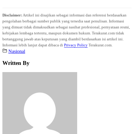
Disclaimer:
Artikel ini disajikan sebagai informasi dan referensi berdasarkan
pengolahan berbagai sumber publik yang tersedia saat penulisan. Informasi
yang dimuat tidak dimaksudkan sebagai nasihat profesional, pernyataan resmi,
kebijakan lembaga tertentu, maupun dokumen hukum. Terakurat.com tidak
bertanggung jawab atas keputusan yang diambil berdasarkan isi artikel ini.
Informasi lebih lanjut dapat dibaca di
Privacy Policy
Terakurat.com.
Nasional
Written By