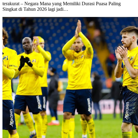
terakurat – Negara Mana yang Memiliki Durasi Puasa Paling
Singkat di Tahun 2026 lagi jadi…