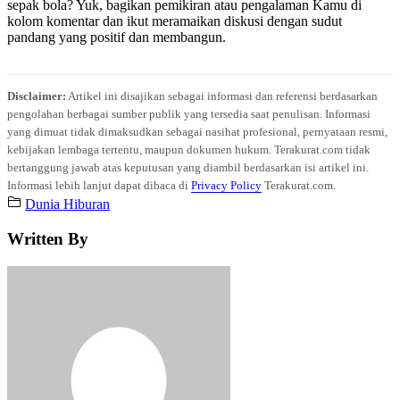
sepak bola? Yuk, bagikan pemikiran atau pengalaman Kamu di
kolom komentar dan ikut meramaikan diskusi dengan sudut
pandang yang positif dan membangun.
Disclaimer:
Artikel ini disajikan sebagai informasi dan referensi berdasarkan
pengolahan berbagai sumber publik yang tersedia saat penulisan. Informasi
yang dimuat tidak dimaksudkan sebagai nasihat profesional, pernyataan resmi,
kebijakan lembaga tertentu, maupun dokumen hukum. Terakurat.com tidak
bertanggung jawab atas keputusan yang diambil berdasarkan isi artikel ini.
Informasi lebih lanjut dapat dibaca di
Privacy Policy
Terakurat.com.
Dunia Hiburan
Written By