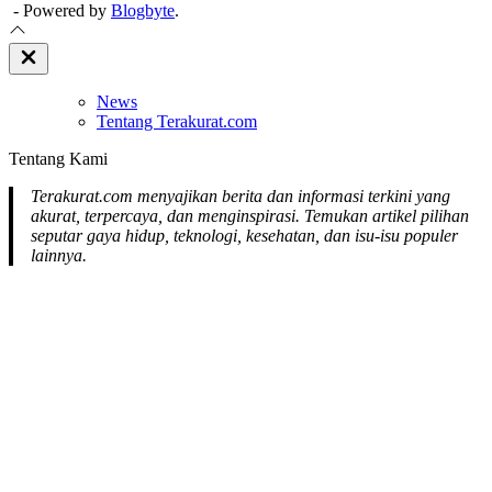
- Powered by
Blogbyte
.
Close
Off
Canvas
News
Tentang Terakurat.com
Tentang Kami
Terakurat.com menyajikan berita dan informasi terkini yang
akurat, terpercaya, dan menginspirasi. Temukan artikel pilihan
seputar gaya hidup, teknologi, kesehatan, dan isu-isu populer
lainnya.