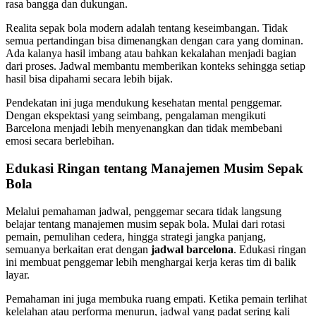
rasa bangga dan dukungan.
Realita sepak bola modern adalah tentang keseimbangan. Tidak
semua pertandingan bisa dimenangkan dengan cara yang dominan.
Ada kalanya hasil imbang atau bahkan kekalahan menjadi bagian
dari proses. Jadwal membantu memberikan konteks sehingga setiap
hasil bisa dipahami secara lebih bijak.
Pendekatan ini juga mendukung kesehatan mental penggemar.
Dengan ekspektasi yang seimbang, pengalaman mengikuti
Barcelona menjadi lebih menyenangkan dan tidak membebani
emosi secara berlebihan.
Edukasi Ringan tentang Manajemen Musim Sepak
Bola
Melalui pemahaman jadwal, penggemar secara tidak langsung
belajar tentang manajemen musim sepak bola. Mulai dari rotasi
pemain, pemulihan cedera, hingga strategi jangka panjang,
semuanya berkaitan erat dengan
jadwal barcelona
. Edukasi ringan
ini membuat penggemar lebih menghargai kerja keras tim di balik
layar.
Pemahaman ini juga membuka ruang empati. Ketika pemain terlihat
kelelahan atau performa menurun, jadwal yang padat sering kali