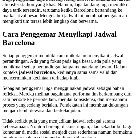
atmosfer stadion yang khas. Namun, laga tandang juga memiliki
daya tarik tersendiri, terutama ketika Barcelona bertandang ke
markas rival besar. Mengetahui jadwal ini membuat pengalaman
mengikuti tim terasa lebih lengkap dan berwarna.
Cara Penggemar Menyikapi Jadwal
Barcelona
Setiap penggemar memiliki cara unik dalam menyikapi jadwal
pertandingan. Ada yang fokus pada laga besar, ada pula yang
menikmati setiap pertandingan tanpa memandang lawan. Dalam
konteks
jadwal barcelona
, keduanya sama-sama valid dan
mencerminkan kecintaan terhadap klub.
Sebagian penggemar juga menggunakan jadwal sebagai bahan
refleksi. Mereka melihat bagaimana performa tim berkembang dari
satu periode ke periode lain, menilai konsistensi, dan memahami
proses yang sedang berjalan. Pendekatan ini membuat dukungan
menjadi lebih dewasa dan berkelanjutan.
Tidak sedikit pula yang menjadikan jadwal sebagai sarana
kebersamaan. Nonton bareng, diskusi ringan, atau sekadar berbagi
komentar di media sosial menjadi cara sederhana namun bermakna
untuk merayakan setiap pertandingan Barcelona.