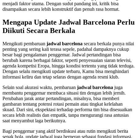
menjadi faktor utama. Dengan sudut pandang ini, kritik bisa
disampaikan secara lebih konstruktif dan penuh rasa hormat.
Mengapa Update Jadwal Barcelona Perlu
Diikuti Secara Berkala
Mengikuti pembaruan
jadwal barcelona
secara berkala punya nilai
penting yang sering kali terasa sepele, padahal dampaknya cukup
besar bagi pengalaman penggemar. Jadwal pertandingan bisa
berubah karena berbagai faktor, seperti penyesuaian siaran televisi,
agenda kompetisi Eropa, hingga kondisi tertentu yang tidak terduga.
Dengan selalu mengikuti update terbaru, Kamu bisa menghindari
informasi keliru dan tetap selaras dengan agenda resmi klub.
Selain soal akurasi waktu, pembaruan
jadwal barcelona
juga
membantu penggemar membaca situasi tim dengan lebih jernih.
Perubahan jarak antar pertandingan, misalnya, bisa memberi
gambaran tentang potensi rotasi pemain atau tingkat kelelahan
skuad. Dari sini, ekspektasi terhadap performa tim bisa disesuaikan
secara lebih realistis dan empatik, tanpa mengurangi rasa antusias
saat menyambut laga berikutnya.
Bagi penggemar yang aktif berdiskusi atau rutin mengikuti berita
sepak bola, update jadwal juga berperan sebagai fondasi informasi.