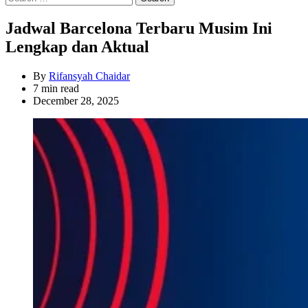
for:
Jadwal Barcelona Terbaru Musim Ini
Lengkap dan Aktual
By
Rifansyah Chaidar
Estimated
7 min read
read
December 28, 2025
time