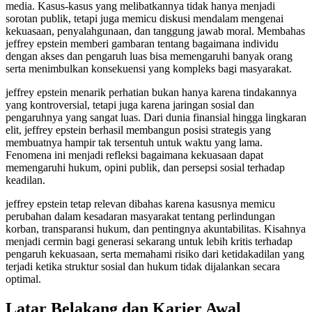
media. Kasus-kasus yang melibatkannya tidak hanya menjadi
sorotan publik, tetapi juga memicu diskusi mendalam mengenai
kekuasaan, penyalahgunaan, dan tanggung jawab moral. Membahas
jeffrey epstein memberi gambaran tentang bagaimana individu
dengan akses dan pengaruh luas bisa memengaruhi banyak orang
serta menimbulkan konsekuensi yang kompleks bagi masyarakat.
jeffrey epstein menarik perhatian bukan hanya karena tindakannya
yang kontroversial, tetapi juga karena jaringan sosial dan
pengaruhnya yang sangat luas. Dari dunia finansial hingga lingkaran
elit, jeffrey epstein berhasil membangun posisi strategis yang
membuatnya hampir tak tersentuh untuk waktu yang lama.
Fenomena ini menjadi refleksi bagaimana kekuasaan dapat
memengaruhi hukum, opini publik, dan persepsi sosial terhadap
keadilan.
jeffrey epstein tetap relevan dibahas karena kasusnya memicu
perubahan dalam kesadaran masyarakat tentang perlindungan
korban, transparansi hukum, dan pentingnya akuntabilitas. Kisahnya
menjadi cermin bagi generasi sekarang untuk lebih kritis terhadap
pengaruh kekuasaan, serta memahami risiko dari ketidakadilan yang
terjadi ketika struktur sosial dan hukum tidak dijalankan secara
optimal.
Latar Belakang dan Karier Awal