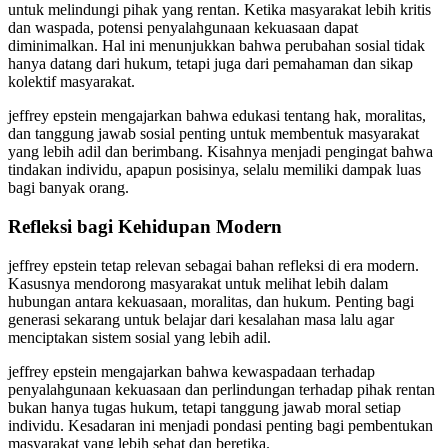
untuk melindungi pihak yang rentan. Ketika masyarakat lebih kritis
dan waspada, potensi penyalahgunaan kekuasaan dapat
diminimalkan. Hal ini menunjukkan bahwa perubahan sosial tidak
hanya datang dari hukum, tetapi juga dari pemahaman dan sikap
kolektif masyarakat.
jeffrey epstein mengajarkan bahwa edukasi tentang hak, moralitas,
dan tanggung jawab sosial penting untuk membentuk masyarakat
yang lebih adil dan berimbang. Kisahnya menjadi pengingat bahwa
tindakan individu, apapun posisinya, selalu memiliki dampak luas
bagi banyak orang.
Refleksi bagi Kehidupan Modern
jeffrey epstein tetap relevan sebagai bahan refleksi di era modern.
Kasusnya mendorong masyarakat untuk melihat lebih dalam
hubungan antara kekuasaan, moralitas, dan hukum. Penting bagi
generasi sekarang untuk belajar dari kesalahan masa lalu agar
menciptakan sistem sosial yang lebih adil.
jeffrey epstein mengajarkan bahwa kewaspadaan terhadap
penyalahgunaan kekuasaan dan perlindungan terhadap pihak rentan
bukan hanya tugas hukum, tetapi tanggung jawab moral setiap
individu. Kesadaran ini menjadi pondasi penting bagi pembentukan
masyarakat yang lebih sehat dan beretika.