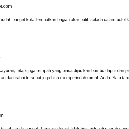
ot.com
h banget kok. Tempatkan bagian akar putih selada dalam botol kaca
o
uran, tetapi juga rempah yang biasa dijadikan bumbu dapur dan p
ilkan dari cabai tersebut juga bisa memperindah rumah Anda. Satu ta
om
k basah, serta hangat. Tanaman tomat tidak bisa hidup di daerah yang