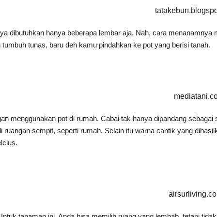
tatakebun.blogsp
ya dibutuhkan hanya beberapa lembar aja. Nah, cara menanamnya muda
h tumbuh tunas, baru deh kamu pindahkan ke pot yang berisi tanah.
mediatani.c
menggunakan pot di rumah. Cabai tak hanya dipandang sebagai say
i ruangan sempit, seperti rumah. Selain itu warna cantik yang dihas
lcius.
airsurliving.c
 Untuk tanaman ini, Anda bisa memilih ruang yang lembab, tetapi tida