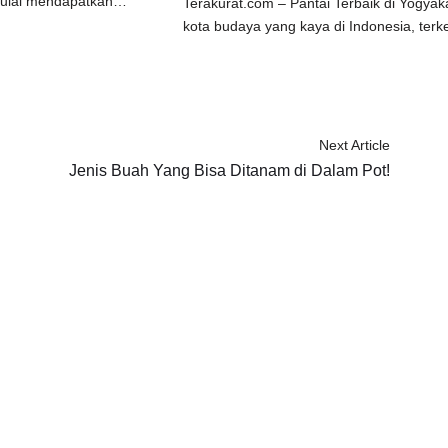
 mulai mendapatkan…
Terakurat.com – Pantai Terbaik di Yogyak
kota budaya yang kaya di Indonesia, ter
Next Article
Jenis Buah Yang Bisa Ditanam di Dalam Pot!