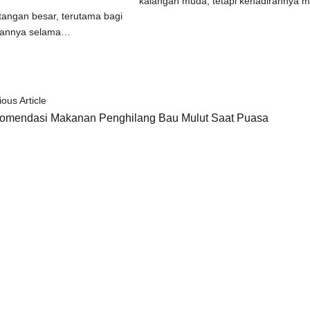
kalangan muda, tetapi kehadirannya
ntangan besar, terutama bagi
kannya selama…
ious Article
omendasi Makanan Penghilang Bau Mulut Saat Puasa