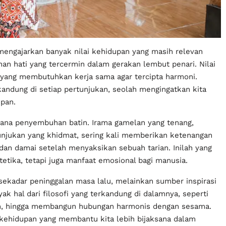
h mengajarkan banyak nilai kehidupan yang masih relevan
ahan hati yang tercermin dalam gerakan lembut penari. Nilai
 yang membutuhkan kerja sama agar tercipta harmoni.
erkandung di setiap pertunjukan, seolah mengingatkan kita
upan.
sarana penyembuhan batin. Irama gamelan yang tenang,
unjukan yang khidmat, sering kali memberikan ketenangan
s dan damai setelah menyaksikan sebuah tarian. Inilah yang
tetika, tetapi juga manfaat emosional bagi manusia.
 sekadar peninggalan masa lalu, melainkan sumber inspirasi
k hal dari filosofi yang terkandung di dalamnya, seperti
m, hingga membangun hubungan harmonis dengan sesama.
n kehidupan yang membantu kita lebih bijaksana dalam