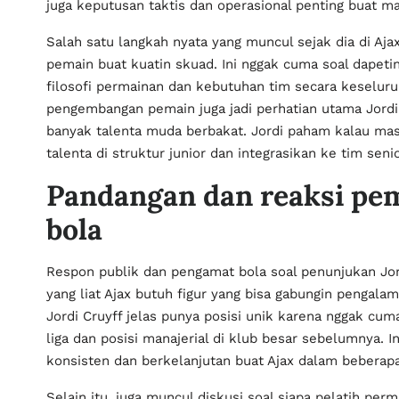
juga keputusan taktis dan operasional penting buat m
Salah satu langkah nyata yang muncul sejak dia di Aja
pemain buat kuatin skuad. Ini nggak cuma soal dapeti
filosofi permainan dan kebutuhan tim secara keseluruh
pengembangan pemain juga jadi perhatian utama Jordi 
banyak talenta muda berbakat. Jordi paham kalau mas
talenta di struktur junior dan integrasikan ke tim senio
Pandangan dan reaksi pem
bola
Respon publik dan pengamat bola soal penunjukan Jo
yang liat Ajax butuh figur yang bisa gabungin penga
Jordi Cruyff jelas punya posisi unik karena nggak cum
liga dan posisi manajerial di klub besar sebelumnya. I
konsisten dan berkelanjutan buat Ajax dalam beberap
Selain itu, juga muncul diskusi soal siapa pelatih perm