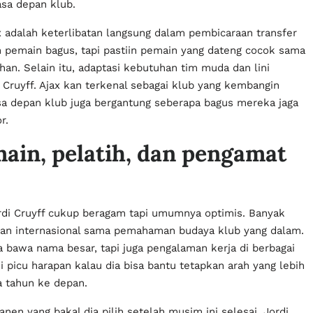
asa depan klub.
x adalah keterlibatan langsung dalam pembicaraan transfer
n pemain bagus, tapi pastiin pemain yang dateng cocok sama
an. Selain itu, adaptasi kebutuhan tim muda dan lini
Cruyff. Ajax kan terkenal sebagai klub yang kembangin
a depan klub juga bergantung seberapa bagus mereka jaga
r.
ain, pelatih, dan pengamat
rdi Cruyff cukup beragam tapi umumnya optimis. Banyak
laman internasional sama pemahaman budaya klub yang dalam.
a bawa nama besar, tapi juga pengalaman kerja di berbagai
ni picu harapan kalau dia bisa bantu tetapkan arah yang lebih
a tahun ke depan.
anen yang bakal dia pilih setelah musim ini selesai. Jordi