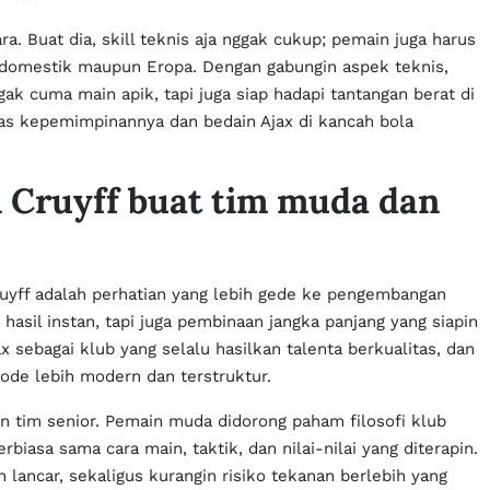
ara. Buat dia, skill teknis aja nggak cukup; pemain juga harus
 domestik maupun Eropa. Dengan gabungin aspek teknis,
ggak cuma main apik, tapi juga siap hadapi tantangan berat di
 khas kepemimpinannya dan bedain Ajax di kancah bola
 Cruyff buat tim muda dan
ruyff adalah perhatian yang lebih gede ke pengembangan
asil instan, tapi juga pembinaan jangka panjang yang siapin
jax sebagai klub yang selalu hasilkan talenta berkualitas, dan
tode lebih modern dan terstruktur.
an tim senior. Pemain muda didorong paham filosofi klub
biasa sama cara main, taktik, dan nilai-nilai yang diterapin.
 lancar, sekaligus kurangin risiko tekanan berlebih yang