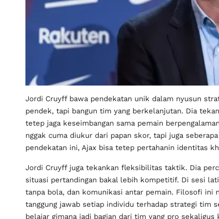
Jordi Cruyff bawa pendekatan unik dalam nyusun stra
pendek, tapi bangun tim yang berkelanjutan. Dia teka
tetep jaga keseimbangan sama pemain berpengalaman. 
nggak cuma diukur dari papan skor, tapi juga seberapa
pendekatan ini, Ajax bisa tetep pertahanin identitas 
Jordi Cruyff juga tekankan fleksibilitas taktik. Dia p
situasi pertandingan bakal lebih kompetitif. Di sesi l
tanpa bola, dan komunikasi antar pemain. Filosofi ini
tanggung jawab setiap individu terhadap strategi tim
belajar gimana jadi bagian dari tim yang pro sekaligus k