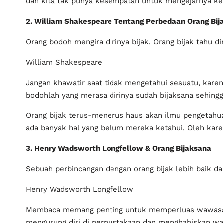
dan kita tak punya kesempatan untuk mengejarnya ke
2. William Shakespeare Tentang Perbedaan Orang Bij
Orang bodoh mengira dirinya bijak. Orang bijak tahu d
William Shakespeare
Jangan khawatir saat tidak mengetahui sesuatu, karena
bodohlah yang merasa dirinya sudah bijaksana sehingga 
Orang bijak terus-menerus haus akan ilmu pengetahu
ada banyak hal yang belum mereka ketahui. Oleh karena 
3. Henry Wadsworth Longfellow & Orang Bijaksana
Sebuah perbincangan dengan orang bijak lebih baik da
Henry Wadsworth Longfellow
Membaca memang penting untuk memperluas wawasan 
mengurung diri di perpustakaan dan menghabiskan wak