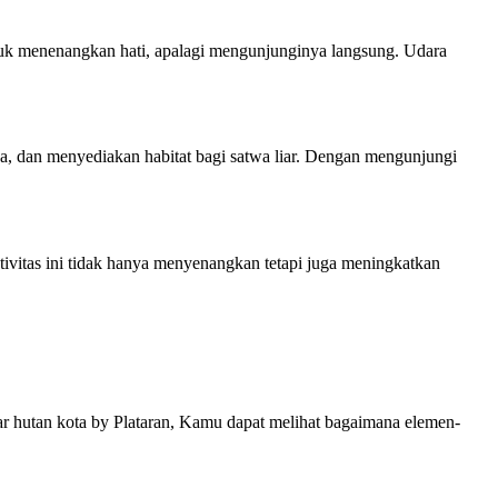
ntuk menenangkan hati, apalagi mengunjunginya langsung. Udara
a, dan menyediakan habitat bagi satwa liar. Dengan mengunjungi
ivitas ini tidak hanya menyenangkan tetapi juga meningkatkan
r hutan kota by Plataran, Kamu dapat melihat bagaimana elemen-