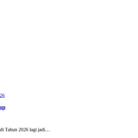
ap
 di Tahun 2026 lagi jadi…