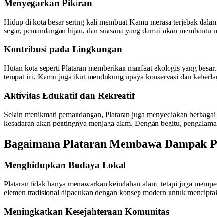
Menyegarkan Pikiran
Hidup di kota besar sering kali membuat Kamu merasa terjebak dalam
segar, pemandangan hijau, dan suasana yang damai akan membantu me
Kontribusi pada Lingkungan
Hutan kota seperti Plataran memberikan manfaat ekologis yang besa
tempat ini, Kamu juga ikut mendukung upaya konservasi dan keberlan
Aktivitas Edukatif dan Rekreatif
Selain menikmati pemandangan, Plataran juga menyediakan berbagai k
kesadaran akan pentingnya menjaga alam. Dengan begitu, pengalaman
Bagaimana Plataran Membawa Dampak Po
Menghidupkan Budaya Lokal
Plataran tidak hanya menawarkan keindahan alam, tetapi juga mempe
elemen tradisional dipadukan dengan konsep modern untuk mencipta
Meningkatkan Kesejahteraan Komunitas