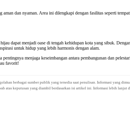
aman dan nyaman. Area ini dilengkapi dengan fasilitas seperti tempat
ijau dapat menjadi oase di tengah kehidupan kota yang sibuk. Dengan 
inspirasi untuk hidup yang lebih harmonis dengan alam.
a pentingnya menjaga keseimbangan antara pembangunan dan pelestari
u favorit!
engolahan berbagai sumber publik yang tersedia saat penulisan. Informasi yang dimu
atas keputusan yang diambil berdasarkan isi artikel ini. Informasi lebih lanjut 