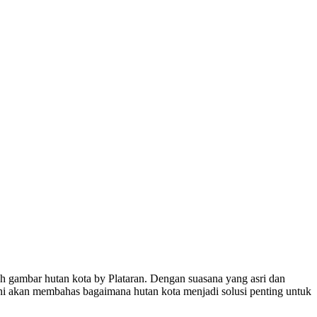
ah gambar hutan kota by Plataran. Dengan suasana yang asri dan
 ini akan membahas bagaimana hutan kota menjadi solusi penting untuk