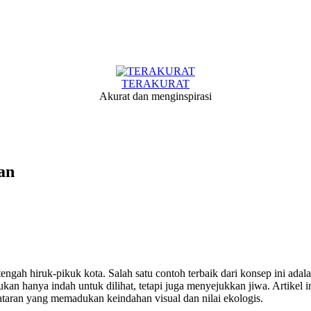
TERAKURAT
Akurat dan menginspirasi
an
ngah hiruk-pikuk kota. Salah satu contoh terbaik dari konsep ini adal
bukan hanya indah untuk dilihat, tetapi juga menyejukkan jiwa. Artikel
taran yang memadukan keindahan visual dan nilai ekologis.