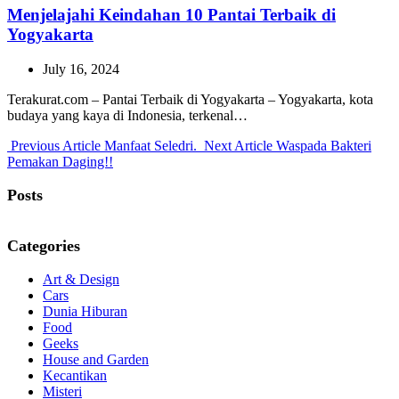
Menjelajahi Keindahan 10 Pantai Terbaik di
Yogyakarta
July 16, 2024
Terakurat.com – Pantai Terbaik di Yogyakarta – Yogyakarta, kota
budaya yang kaya di Indonesia, terkenal…
Previous
Next
Previous Article
Manfaat Seledri.
Next Article
Waspada Bakteri
Post:
Post:
Pemakan Daging!!
Posts
Categories
Art & Design
Cars
Dunia Hiburan
Food
Geeks
House and Garden
Kecantikan
Misteri