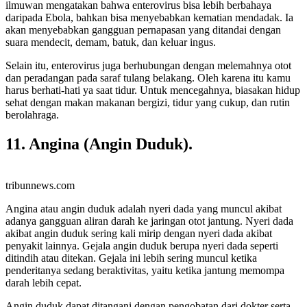
ilmuwan mengatakan bahwa enterovirus bisa lebih berbahaya
daripada Ebola, bahkan bisa menyebabkan kematian mendadak. Ia
akan menyebabkan gangguan pernapasan yang ditandai dengan
suara mendecit, demam, batuk, dan keluar ingus.
Selain itu, enterovirus juga berhubungan dengan melemahnya otot
dan peradangan pada saraf tulang belakang. Oleh karena itu kamu
harus berhati-hati ya saat tidur. Untuk mencegahnya, biasakan hidup
sehat dengan makan makanan bergizi, tidur yang cukup, dan rutin
berolahraga.
11. Angina (Angin Duduk).
tribunnews.com
Angina atau angin duduk adalah nyeri dada yang muncul akibat
adanya gangguan aliran darah ke jaringan otot jantung. Nyeri dada
akibat angin duduk sering kali mirip dengan nyeri dada akibat
penyakit lainnya. Gejala angin duduk berupa nyeri dada seperti
ditindih atau ditekan. Gejala ini lebih sering muncul ketika
penderitanya sedang beraktivitas, yaitu ketika jantung memompa
darah lebih cepat.
Angin duduk dapat ditangani dengan pengobatan dari dokter serta