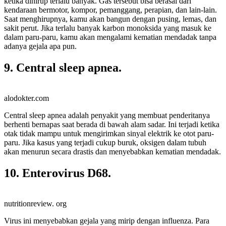
ketika dihirup terlalu banyak. Gas tersebut bisa berasal dari
kendaraan bermotor, kompor, pemanggang, perapian, dan lain-lain.
Saat menghirupnya, kamu akan bangun dengan pusing, lemas, dan
sakit perut. Jika terlalu banyak karbon monoksida yang masuk ke
dalam paru-paru, kamu akan mengalami kematian mendadak tanpa
adanya gejala apa pun.
9. Central sleep apnea.
alodokter.com
Central sleep apnea adalah penyakit yang membuat penderitanya
berhenti bernapas saat berada di bawah alam sadar. Ini terjadi ketika
otak tidak mampu untuk mengirimkan sinyal elektrik ke otot paru-
paru. Jika kasus yang terjadi cukup buruk, oksigen dalam tubuh
akan menurun secara drastis dan menyebabkan kematian mendadak.
10. Enterovirus D68.
nutritionreview. org
Virus ini menyebabkan gejala yang mirip dengan influenza. Para