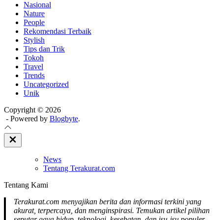
Nasional
Nature
People
Rekomendasi Terbaik
Stylish
Tips dan Trik
Tokoh
Travel
Trends
Uncategorized
Unik
Copyright © 2026
- Powered by
Blogbyte
.
Close
Off
Canvas
News
Tentang Terakurat.com
Tentang Kami
Terakurat.com menyajikan berita dan informasi terkini yang
akurat, terpercaya, dan menginspirasi. Temukan artikel pilihan
seputar gaya hidup, teknologi, kesehatan, dan isu-isu populer