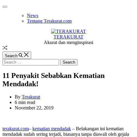
Skip
Off
to
Canvas
News
content
Tentang Terakurat.com
TERAKURAT
Akurat dan menginspirasi
Random
Article
Search
Search
for:
11 Penyakit Sebabkan Kematian
Mendadak!
By
Terakurat
Estimated
6 min read
read
November 22, 2019
time
terakurat.com
–
kematian mendadak
– Belakangan ini kematian
mendadak sudah sering terjadi, biasanya tanpa diawali oleh gejala