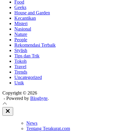
Food
Geeks
House and Garden
Kecantikan
Misteri
Nasional
Nature
People
Rekomendasi Terbaik
Stylish
Tips dan Trik
Tokoh
Travel
Trends
Uncategorized
Unik
Copyright © 2026
- Powered by
Blogbyte
.
Close
Off
Canvas
News
Tentang Terakurat.com