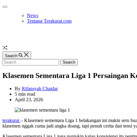
Skip
Off
to
Canvas
News
content
Tentang Terakurat.com
Random
Article
Search
Search
for:
Klasemen Sementara Liga 1 Persaingan K
By
Rifansyah Chaidar
Estimated
5 min read
read
April 23, 2026
time
terakurat
– Klasemen sementara Liga 1 belakangan ini makin seru buat d
klasemen nggak cuma jadi angka doang, tapi penuh cerita dan tensi ya
Klasemen sementara Liga 1 juga nunjukin kalau konsistensi itu pentin