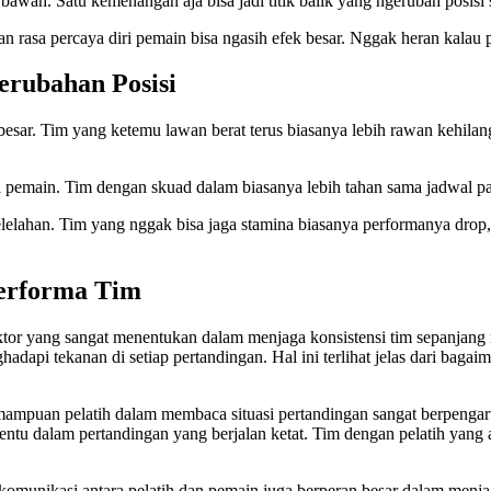
awah. Satu kemenangan aja bisa jadi titik balik yang ngerubah posisi s
n rasa percaya diri pemain bisa ngasih efek besar. Nggak heran kalau
rubahan Posisi
esar. Tim yang ketemu lawan berat terus biasanya lebih rawan kehilan
si pemain. Tim dengan skuad dalam biasanya lebih tahan sama jadwal pa
lahan. Tim yang nggak bisa jaga stamina biasanya performanya drop, apa
Performa Tim
aktor yang sangat menentukan dalam menjaga konsistensi tim sepanjang 
hadapi tekanan di setiap pertandingan. Hal ini terlihat jelas dari bag
ampuan pelatih dalam membaca situasi pertandingan sangat berpengaruh
nentu dalam pertandingan yang berjalan ketat. Tim dengan pelatih yang
komunikasi antara pelatih dan pemain juga berperan besar dalam men