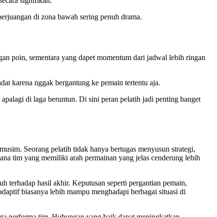
ecara signifikan.
 perjuangan di zona bawah sering penuh drama.
gan poin, sementara yang dapet momentum dari jadwal lebih ringan
dat karena nggak bergantung ke pemain tertentu aja.
lagi di laga beruntun. Di sini peran pelatih jadi penting banget
musim. Seorang pelatih tidak hanya bertugas menyusun strategi,
aimana tim yang memiliki arah permainan yang jelas cenderung lebih
 terhadap hasil akhir. Keputusan seperti pergantian pemain,
 adaptif biasanya lebih mampu menghadapi berbagai situasi di
jaga performa tim. Hubungan yang baik dapat meningkatkan