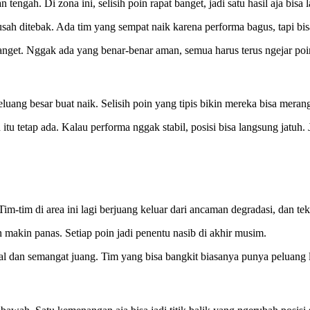
engah. Di zona ini, selisih poin rapat banget, jadi satu hasil aja bisa 
usah ditebak. Ada tim yang sempat naik karena performa bagus, tapi bisa
banget. Nggak ada yang benar-benar aman, semua harus terus ngejar poi
ang besar buat naik. Selisih poin yang tipis bikin mereka bisa merangse
 itu tetap ada. Kalau performa nggak stabil, posisi bisa langsung jatuh.
m-tim di area ini lagi berjuang keluar dari ancaman degradasi, dan te
n makin panas. Setiap poin jadi penentu nasib di akhir musim.
al dan semangat juang. Tim yang bisa bangkit biasanya punya peluang l