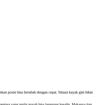
ekan posisi bisa berubah dengan cepat. Situasi kayak gini bikin
ementara yang mulai goyah bisa langsung kesalip. Makanya tiap