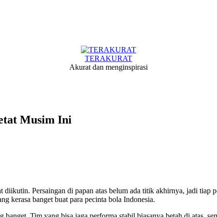
TERAKURAT
Akurat dan menginspirasi
etat Musim Ini
iikutin. Persaingan di papan atas belum ada titik akhirnya, jadi tiap p
ng kerasa banget buat para pecinta bola Indonesia.
g banget. Tim yang bisa jaga performa stabil biasanya betah di atas, s