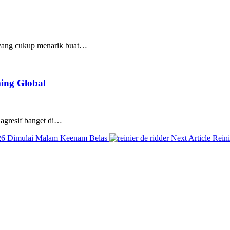
m yang cukup menarik buat…
ing Global
 agresif banget di…
Next
26 Dimulai Malam Keenam Belas
Next Article
Rein
Post: