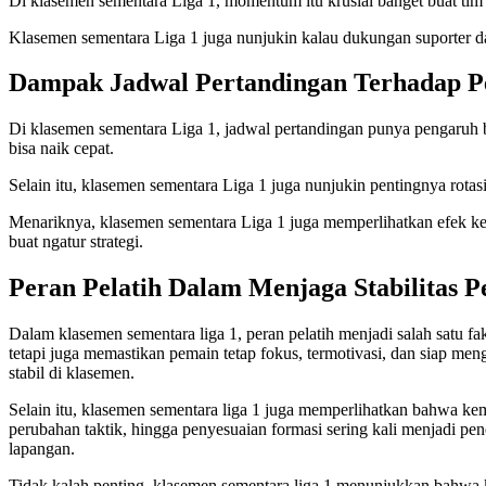
Di klasemen sementara Liga 1, momentum itu krusial banget buat tim b
Klasemen sementara Liga 1 juga nunjukin kalau dukungan suporter da
Dampak Jadwal Pertandingan Terhadap Pe
Di klasemen sementara Liga 1, jadwal pertandingan punya pengaruh b
bisa naik cepat.
Selain itu, klasemen sementara Liga 1 juga nunjukin pentingnya rota
Menariknya, klasemen sementara Liga 1 juga memperlihatkan efek kele
buat ngatur strategi.
Peran Pelatih Dalam Menjaga Stabilitas 
Dalam klasemen sementara liga 1, peran pelatih menjadi salah satu f
tetapi juga memastikan pemain tetap fokus, termotivasi, dan siap meng
stabil di klasemen.
Selain itu, klasemen sementara liga 1 juga memperlihatkan bahwa kem
perubahan taktik, hingga penyesuaian formasi sering kali menjadi pe
lapangan.
Tidak kalah penting, klasemen sementara liga 1 menunjukkan bahwa 