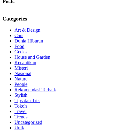
Posts
Categories
Art & Design
Cars
Dunia Hiburan
Food
Geeks
House and Garden
Kecantikan
Misteri
Nasional
Nature
People
Rekomendasi Terbaik
Stylish
Tips dan Trik
Tokoh
Travel
Trends
Uncategorized
Unik