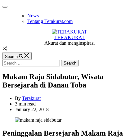
Skip
Off
to
Canvas
News
content
Tentang Terakurat.com
TERAKURAT
Akurat dan menginspirasi
Random
Article
Search
Search
for:
Makam Raja Sidabutar, Wisata
Bersejarah di Danau Toba
By
Terakurat
Estimated
3 min read
read
January 22, 2018
time
Peninggalan Bersejarah Makam Raja