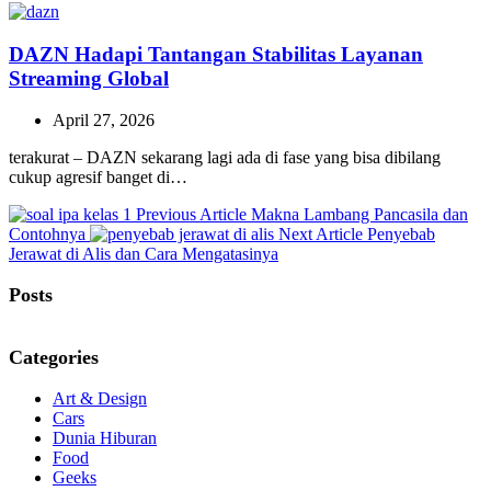
DAZN Hadapi Tantangan Stabilitas Layanan
Streaming Global
April 27, 2026
terakurat – DAZN sekarang lagi ada di fase yang bisa dibilang
cukup agresif banget di…
Previous
Previous Article
Makna Lambang Pancasila dan
Post:
Next
Contohnya
Next Article
Penyebab
Post:
Jerawat di Alis dan Cara Mengatasinya
Posts
Categories
Art & Design
Cars
Dunia Hiburan
Food
Geeks