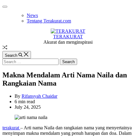
Skip
Off
to
Canvas
News
content
Tentang Terakurat.com
TERAKURAT
Akurat dan menginspirasi
Random
Article
Search
Search
for:
Makna Mendalam Arti Nama Naila dan
Rangkaian Nama
By
Rifansyah Chaidar
Estimated
6 min read
read
July 24, 2025
time
terakurat
– Arti nama Naila dan rangkaian nama yang menyertainya
menyimpan makna mendalam yang penuh harapan dan doa. Dalam