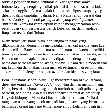
budaya pemberian nama, terutama di kalangan masyarakat
Indonesia yang menghargai nilai spiritual dan estetika, nama bukan
sekadar panggilan. Nama adalah identitas sekaligus harapan yang
dibalut dalam keindahan bahasa. Nama Naila sendiri berasal dari
bahasa Arab yang berarti
pencapai
atau
yang mendapatkan
anugerah
. Nama ini kerap dipilih karena menggambarkan sosok
perempuan yang berprestasi, penuh keberkahan, dan mendapat
limpahan rezeki dari Tuhan.
Menariknya, arti nama Naila dan rangkaian nama yang
dikombinasikan dengannya menciptakan harmoni makna yang kuat
dan memikat. Banyak orang tua memilih nama ini karena memiliki
bunyi yang lembut namun tetap kuat secara makna. Selain itu, nama
Naila mudah diucapkan dan cocok dipadukan dengan berbagai
nama dari berbagai latar belakang budaya. Dalam dunia modern saat
ini, keunikan dan makna nama menjadi pertimbangan penting agar
si kecil tumbuh dengan rasa percaya diri dan identitas yang kuat.
Pemilihan nama seperti Naila juga mencerminkan nilai-nilai yang
dipegang orang tua.
Nama adalah doa
, dan dengan memilih nama
Naila, berarti ada harapan agar anak tumbuh menjadi pribadi yang
berhasil, beruntung, dan terus mendapatkan rahmat dalam setiap
langkah hidupnya. Maka dari itu, memahami arti nama Naila dan
rangkaian nama yang cocok menjadi langkah awal yang bermakna
bagi setiap orang tua yang tengah menyambut kelahiran buah hati.