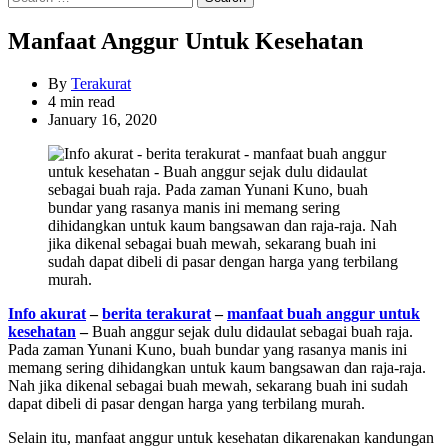
for:
Manfaat Anggur Untuk Kesehatan
By
Terakurat
Estimated
4 min read
read
January 16, 2020
time
Info akurat
–
berita terakurat
–
manfaat buah anggur untuk
kesehatan
–
Buah anggur sejak dulu didaulat sebagai buah raja.
Pada zaman Yunani Kuno, buah bundar yang rasanya manis ini
memang sering dihidangkan untuk kaum bangsawan dan raja-raja.
Nah jika dikenal sebagai buah mewah, sekarang buah ini sudah
dapat dibeli di pasar dengan harga yang terbilang murah.
Selain itu, manfaat anggur untuk kesehatan dikarenakan kandungan