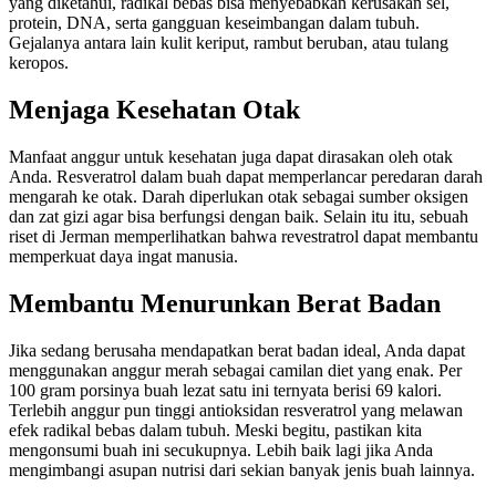
yang diketahui, radikal bebas bisa menyebabkan kerusakan sel,
protein, DNA, serta gangguan keseimbangan dalam tubuh.
Gejalanya antara lain kulit keriput, rambut beruban, atau tulang
keropos.
Menjaga Kesehatan Otak
Manfaat anggur untuk kesehatan juga dapat dirasakan oleh otak
Anda. Resveratrol dalam buah dapat memperlancar peredaran darah
mengarah ke otak. Darah diperlukan otak sebagai sumber oksigen
dan zat gizi agar bisa berfungsi dengan baik. Selain itu itu, sebuah
riset di Jerman memperlihatkan bahwa revestratrol dapat membantu
memperkuat daya ingat manusia.
Membantu Menurunkan Berat Badan
Jika sedang berusaha mendapatkan berat badan ideal, Anda dapat
menggunakan anggur merah sebagai camilan diet yang enak. Per
100 gram porsinya buah lezat satu ini ternyata berisi 69 kalori.
Terlebih anggur pun tinggi antioksidan resveratrol yang melawan
efek radikal bebas dalam tubuh. Meski begitu, pastikan kita
mengonsumi buah ini secukupnya. Lebih baik lagi jika Anda
mengimbangi asupan nutrisi dari sekian banyak jenis buah lainnya.