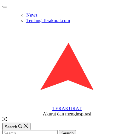
Skip
Off
to
Canvas
News
content
Tentang Terakurat.com
TERAKURAT
Akurat dan menginspirasi
Random
Article
Search
Search