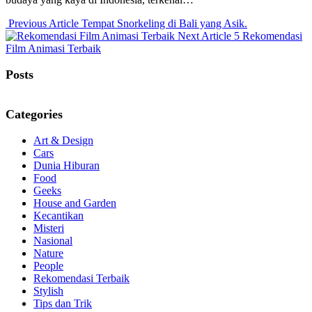
Previous
Previous Article
Tempat Snorkeling di Bali yang Asik.
Post:
Next
Next Article
5 Rekomendasi
Post:
Film Animasi Terbaik
Posts
Categories
Art & Design
Cars
Dunia Hiburan
Food
Geeks
House and Garden
Kecantikan
Misteri
Nasional
Nature
People
Rekomendasi Terbaik
Stylish
Tips dan Trik