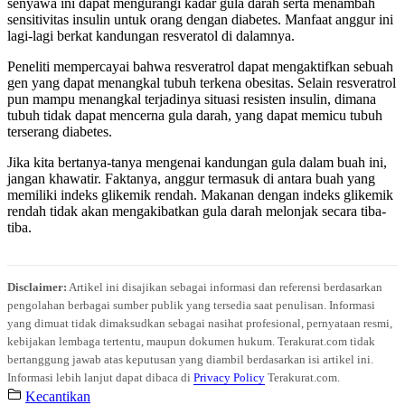
senyawa ini dapat mengurangi kadar gula darah serta menambah
sensitivitas insulin untuk orang dengan diabetes. Manfaat anggur ini
lagi-lagi berkat kandungan resveratol di dalamnya.
Peneliti mempercayai bahwa resveratrol dapat mengaktifkan sebuah
gen yang dapat menangkal tubuh terkena obesitas. Selain resveratrol
pun mampu menangkal terjadinya situasi resisten insulin, dimana
tubuh tidak dapat mencerna gula darah, yang dapat memicu tubuh
terserang diabetes.
Jika kita bertanya-tanya mengenai kandungan gula dalam buah ini,
jangan khawatir. Faktanya, anggur termasuk di antara buah yang
memiliki indeks glikemik rendah. Makanan dengan indeks glikemik
rendah tidak akan mengakibatkan gula darah melonjak secara tiba-
tiba.
Disclaimer:
Artikel ini disajikan sebagai informasi dan referensi berdasarkan
pengolahan berbagai sumber publik yang tersedia saat penulisan. Informasi
yang dimuat tidak dimaksudkan sebagai nasihat profesional, pernyataan resmi,
kebijakan lembaga tertentu, maupun dokumen hukum. Terakurat.com tidak
bertanggung jawab atas keputusan yang diambil berdasarkan isi artikel ini.
Informasi lebih lanjut dapat dibaca di
Privacy Policy
Terakurat.com.
Kecantikan