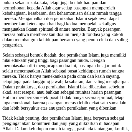
bukan sekadar kata-kata, tetapi juga bentuk harapan dan
permohonan kepada Allah agar setiap pasangan memperoleh
kebahagiaan, kesabaran, dan keharmonisan dalam rumah tangga
mereka. Mengamalkan doa pernikahan Islami sejak awal dapat
memberikan ketenangan hati bagi kedua mempelai, sekaligus
menguatkan ikatan spiritual di antara mereka. Banyak pasangan
merasa bahwa membiasakan doa ini menjadi fondasi yang kokoh
dalam membangun kehidupan bersama yang penuh cinta dan saling
pengertian.
Selain sebagai bentuk ibadah, doa pernikahan Islami juga memiliki
nilai edukatif yang tinggi bagi pasangan muda. Dengan
membiasakan diri mengucapkan doa ini, pasangan belajar untuk
selalu menempatkan Allah sebagai pusat kehidupan rumah tangga
mereka. Tidak hanya menekankan pada cinta dan kasih sayang,
tetapi juga pada tanggung jawab, kesabaran, dan saling menghargai.
Dalam praktiknya, doa pernikahan Islami bisa dibacakan sebelum
akad, saat resepsi, atau bahkan sebagai rutinitas harian pasangan.
Hal ini memberikan efek positif tidak hanya secara spiritual, tetapi
juga emosional, karena pasangan merasa lebih dekat satu sama lain
dan lebih bersyukur atas anugerah pernikahan yang diberikan.
Tidak kalah penting, doa pernikahan Islami juga berperan sebagai
pengingat akan komitmen dan janji yang diikrarkan di hadapan
Allah. Dalam kehidupan rumah tangga, pasti ada tantangan, konflik,