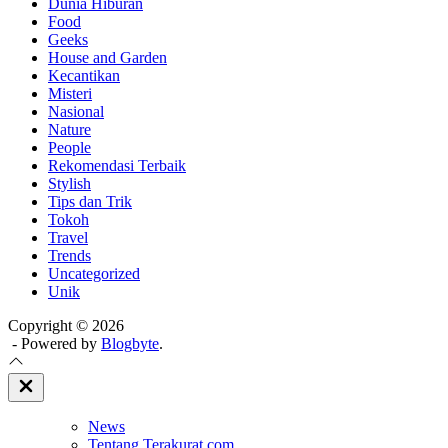
Dunia Hiburan
Food
Geeks
House and Garden
Kecantikan
Misteri
Nasional
Nature
People
Rekomendasi Terbaik
Stylish
Tips dan Trik
Tokoh
Travel
Trends
Uncategorized
Unik
Copyright © 2026
- Powered by
Blogbyte
.
Close
Off
Canvas
News
Tentang Terakurat.com