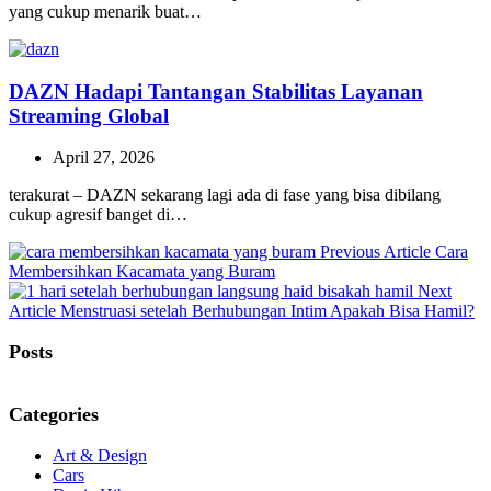
yang cukup menarik buat…
DAZN Hadapi Tantangan Stabilitas Layanan
Streaming Global
April 27, 2026
terakurat – DAZN sekarang lagi ada di fase yang bisa dibilang
cukup agresif banget di…
Previou
Previous Article
Cara
Post:
Membersihkan Kacamata yang Buram
Next
Next
Article
Menstruasi setelah Berhubungan Intim Apakah Bisa Hamil?
Post:
Posts
Categories
Art & Design
Cars