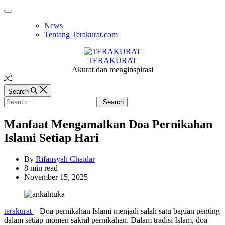
Skip
Off
to
Canvas
News
content
Tentang Terakurat.com
TERAKURAT
Akurat dan menginspirasi
Random
Article
Search
Search
for:
Manfaat Mengamalkan Doa Pernikahan
Islami Setiap Hari
By
Rifansyah Chaidar
Estimated
8 min read
read
November 15, 2025
time
terakurat
– Doa pernikahan Islami menjadi salah satu bagian penting
dalam setiap momen sakral pernikahan. Dalam tradisi Islam, doa