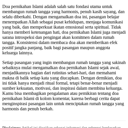
Doa pernikahan Islami adalah salah satu fondasi utama untuk
membangun rumah tangga yang harmonis, penuh kasih sayang, dan
selalu diberkahi. Dengan mengamalkan doa ini, pasangan belajar
menempatkan Allah sebagai pusat kehidupan, menjaga komunikasi
yang baik, dan memperkuat ikatan emosional serta spiritual. Tidak
hanya memberi ketenangan hati, doa pernikahan Islami juga menjadi
sarana introspeksi dan pengingat akan komitmen dalam rumah
tangga. Konsistensi dalam membaca doa akan memberikan efek
positif jangka panjang, baik bagi pasangan maupun anggota
keluarga lainnya.
Setiap pasangan yang ingin membangun rumah tangga yang sakinah
sebaiknya mulai mengamalkan doa pernikahan Islami sejak awal,
menjadikannya bagian dari rutinitas sehari-hari, dan memahami
makna di balik setiap kata yang diucapkan. Dengan demikian, doa
ini tidak hanya menjadi ritual formal, tetapi benar-benar menjadi
sumber kekuatan, motivasi, dan inspirasi dalam membina keluarga.
Kamu bisa membagikan pengalaman atau pemikiran tentang doa
pernikahan Islami di kolom komentar, karena berbagi cerita dapat
menginspirasi pasangan lain untuk menciptakan rumah tangga yang
harmonis dan penuh berkah.
Disclaimer:
Artikel ini disajikan sebagai informasi dan referensi berdasarkan