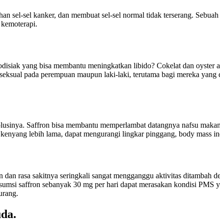
an sel-sel kanker, dan membuat sel-sel normal tidak terserang. Sebu
t kemoterapi.
disiak yang bisa membantu meningkatkan libido? Cokelat dan oyster ad
seksual pada perempuan maupun laki-laki, terutama bagi mereka yang 
 solusinya. Saffron bisa membantu memperlambat datangnya nafsu maka
 kenyang lebih lama, dapat mengurangi lingkar pinggang, body mass in
n dan rasa sakitnya seringkali sangat mengganggu aktivitas ditambah d
i saffron sebanyak 30 mg per hari dapat merasakan kondisi PMS yang le
urang.
da.