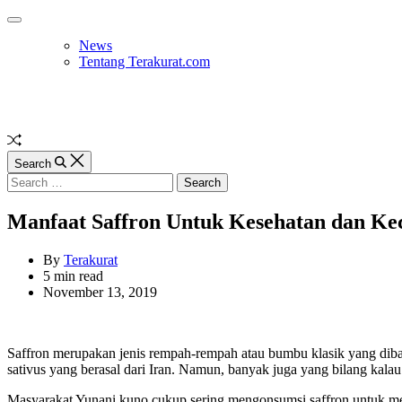
Skip
Off
to
Canvas
News
content
Tentang Terakurat.com
Random
Article
Search
Search
for:
Manfaat Saffron Untuk Kesehatan dan Kec
By
Terakurat
Estimated
5 min read
read
November 13, 2019
time
Saffron merupakan jenis rempah-rempah atau bumbu klasik yang dib
sativus yang berasal dari Iran. Namun, banyak juga yang bilang kal
Masyarakat Yunani kuno cukup sering mengonsumsi saffron untuk men