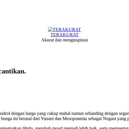
TERAKURAT
Akurat dan menginspirasi
antikan.
androl dengan harga yang cukup mahal namun sebanding dengan seguda
au bunga ini berasal dari Yunani dan Mesopotamia sebagai Negara yang
ingkatkan libido, merubah mood menjadi lebih baik, serta mempertaj