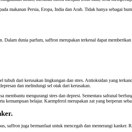
an pada makanan Persia, Eropa, India dan Arab. Tidak hanya sebagai b
ian. Dalam dunia parfum, saffron merupakan terkenal dapat memberika
l tubuh dari kerusakan lingkungan dan stres. Antioksidan yang terkandu
epresan dan melindungi sel otak dari kerusakan.
bisa membantu mengurangi stres dan depresi. Sementara safranal berfu
ta kemampuan belajar. Kaempferol merupakan zat yang berperan sebagai
ker.
bas, saffron juga bermanfaat untuk mencegah dan memerangi kanker. R