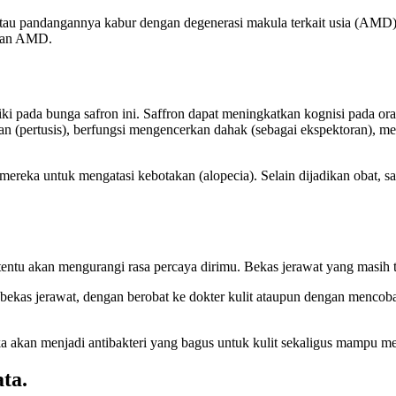
tau pandangannya kabur dengan degenerasi makula terkait usia (AMD),
ngan AMD.
iki pada bunga safron ini. Saffron dapat meningkatkan kognisi pada or
an (pertusis), berfungsi mengencerkan dahak (sebagai ekspektoran), me
mereka untuk mengatasi kebotakan (alopecia). Selain dijadikan obat, s
 tentu akan mengurangi rasa percaya dirimu. Bekas jerawat yang masih 
bekas jerawat, dengan berobat ke dokter kulit ataupun dengan menco
ka akan menjadi antibakteri yang bagus untuk kulit sekaligus mampu me
ta.