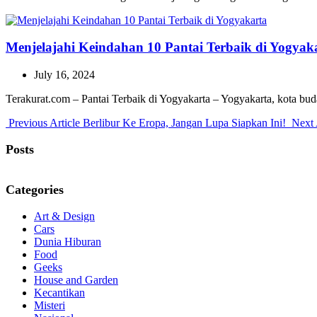
Menjelajahi Keindahan 10 Pantai Terbaik di Yogyak
July 16, 2024
Terakurat.com – Pantai Terbaik di Yogyakarta – Yogyakarta, kota bu
Previous
Previous Article
Berlibur Ke Eropa, Jangan Lupa Siapkan Ini!
Next 
Post:
Posts
Categories
Art & Design
Cars
Dunia Hiburan
Food
Geeks
House and Garden
Kecantikan
Misteri