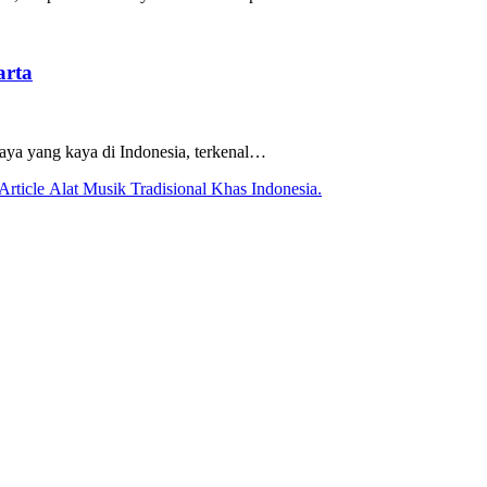
arta
daya yang kaya di Indonesia, terkenal…
Next
Article
Alat Musik Tradisional Khas Indonesia.
Post: