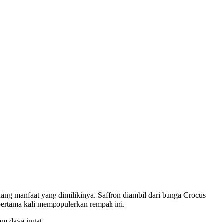
ng manfaat yang dimilikinya. Saffron diambil dari bunga Crocus
 pertama kali mempopulerkan rempah ini.
am daya ingat.