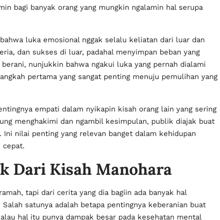
rmin bagi banyak orang yang mungkin ngalamin hal serupa
.
ta bahwa luka emosional nggak selalu keliatan dari luar dan
ceria, dan sukses di luar, padahal menyimpan beban yang
g berani, nunjukkin bahwa ngakui luka yang pernah dialami
angkah pertama yang sangat penting menuju pemulihan yang
pentingnya empati dalam nyikapin kisah orang lain yang sering
gsung menghakimi dan ngambil kesimpulan, publik diajak buat
ni nilai penting yang relevan banget dalam kehidupan
u cepat.
tik Dari Kisah Manohara
amah, tapi dari cerita yang dia bagiin ada banyak hal
i. Salah satunya adalah betapa pentingnya keberanian buat
kalau hal itu punya dampak besar pada kesehatan mental