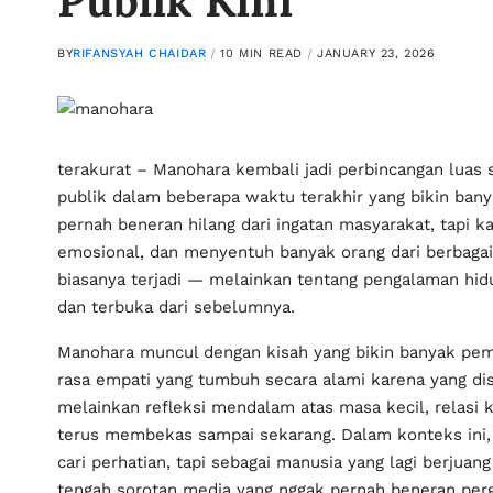
Publik Kini
BY
RIFANSYAH CHAIDAR
10 MIN READ
JANUARY 23, 2026
terakurat
– Manohara kembali jadi perbincangan luas 
publik dalam beberapa waktu terakhir yang bikin ban
pernah beneran hilang dari ingatan masyarakat, tapi kal
emosional, dan menyentuh banyak orang dari berbagai 
biasanya terjadi — melainkan tentang pengalaman hidu
dan terbuka dari sebelumnya.
Manohara muncul dengan kisah yang bikin banyak pemb
rasa empati yang tumbuh secara alami karena yang di
melainkan refleksi mendalam atas masa kecil, relasi
terus membekas sampai sekarang. Dalam konteks ini, M
cari perhatian, tapi sebagai manusia yang lagi berjuan
tengah sorotan media yang nggak pernah beneran perg