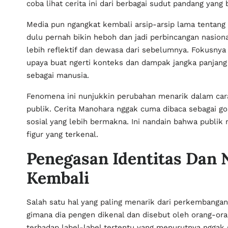
coba lihat cerita ini dari berbagai sudut pandang yang
Media pun ngangkat kembali arsip-arsip lama tentang
dulu pernah bikin heboh dan jadi perbincangan nasional
lebih reflektif dan dewasa dari sebelumnya. Fokusnya
upaya buat ngerti konteks dan dampak jangka panjang 
sebagai manusia.
Fenomena ini nunjukkin perubahan menarik dalam car
publik. Cerita Manohara nggak cuma dibaca sebagai gosi
sosial yang lebih bermakna. Ini nandain bahwa publik
figur yang terkenal.
Penegasan Identitas Dan N
Kembali
Salah satu hal yang paling menarik dari perkembanga
gimana dia pengen dikenal dan disebut oleh orang-ora
terhadap label-label tertentu yang menurutnya nggak