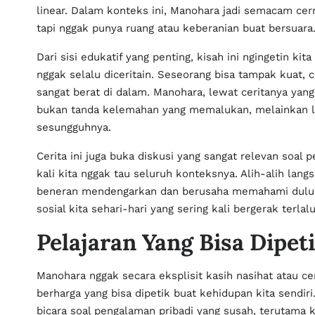
linear. Dalam konteks ini, Manohara jadi semacam ce
tapi nggak punya ruang atau keberanian buat bersuara
Dari sisi edukatif yang penting, kisah ini ngingetin ki
nggak selalu diceritain. Seseorang bisa tampak kuat, 
sangat berat di dalam. Manohara, lewat ceritanya yan
bukan tanda kelemahan yang memalukan, melainkan l
sesungguhnya.
Cerita ini juga buka diskusi yang sangat relevan soal 
kali kita nggak tau seluruh konteksnya. Alih-alih lan
beneran mendengarkan dan berusaha memahami dulu. I
sosial kita sehari-hari yang sering kali bergerak terlal
Pelajaran Yang Bisa Dipe
Manohara nggak secara eksplisit kasih nasihat atau cer
berharga yang bisa dipetik buat kehidupan kita sendir
bicara soal pengalaman pribadi yang susah, terutama 