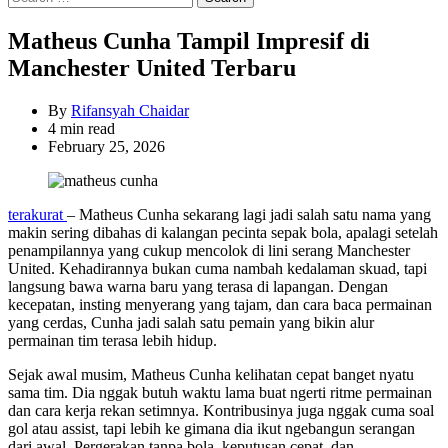
for:
Matheus Cunha Tampil Impresif di
Manchester United Terbaru
By
Rifansyah Chaidar
Estimated
4 min read
read
February 25, 2026
time
terakurat
– Matheus Cunha sekarang lagi jadi salah satu nama yang
makin sering dibahas di kalangan pecinta sepak bola, apalagi setelah
penampilannya yang cukup mencolok di lini serang Manchester
United. Kehadirannya bukan cuma nambah kedalaman skuad, tapi
langsung bawa warna baru yang terasa di lapangan. Dengan
kecepatan, insting menyerang yang tajam, dan cara baca permainan
yang cerdas, Cunha jadi salah satu pemain yang bikin alur
permainan tim terasa lebih hidup.
Sejak awal musim, Matheus Cunha kelihatan cepat banget nyatu
sama tim. Dia nggak butuh waktu lama buat ngerti ritme permainan
dan cara kerja rekan setimnya. Kontribusinya juga nggak cuma soal
gol atau assist, tapi lebih ke gimana dia ikut ngebangun serangan
dari awal. Pergerakan tanpa bola, keputusan cepat, dan