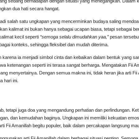
rang sedang berhadapan dengan situasi yang menegangkan. Dalam ko
ngkan dua hati secara hangat.
enjadi salah satu ungkapan yang mencerminkan budaya saling mendoa
 kalimat ini bukan hanya sebagai ucapan biasa, tetapi sebagai be
alimat kecil seperti
“semoga selalu dimudahkan yaa,”
pesan tersebu
gai konteks, sehingga fleksibel dan mudah diterima.
lah karena ia menjadi simbol cinta dan kebaikan dalam bentuk yang s
 ketenangan seperti ini terasa sangat berharga. Mengatakan Fii A
ang menyertainya. Dengan semua makna ini, tidak heran jika arti Fii 
hari ini.
rab, tetapi juga doa yang mengandung perhatian dan perlindungan.
an, dan kemudahan baginya. Ungkapan ini memiliki kekuatan emos
arti Fii Amanillah begitu populer, baik dalam percakapan langsung m
unakan arti Fii Amanillah dalam berbagai situasi penting. Semog