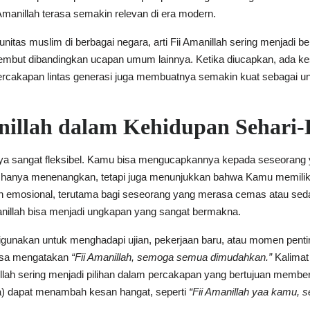
Amanillah terasa semakin relevan di era modern.
as muslim di berbagai negara, arti Fii Amanillah sering menjadi be
lembut dibandingkan ucapan umum lainnya. Ketika diucapkan, ada
ercakapan lintas generasi juga membuatnya semakin kuat sebagai un
illah dalam Kehidupan Sehari-
ya sangat fleksibel. Kamu bisa mengucapkannya kepada seseorang 
k hanya menenangkan, tetapi juga menunjukkan bahwa Kamu memilik
an emosional, terutama bagi seseorang yang merasa cemas atau sed
anillah bisa menjadi ungkapan yang sangat bermakna.
at digunakan untuk menghadapi ujian, pekerjaan baru, atau momen penti
bisa mengatakan
“Fii Amanillah, semoga semua dimudahkan.”
Kalimat 
anillah sering menjadi pilihan dalam percakapan yang bertujuan mem
a) dapat menambah kesan hangat, seperti
“Fii Amanillah yaa kamu, 