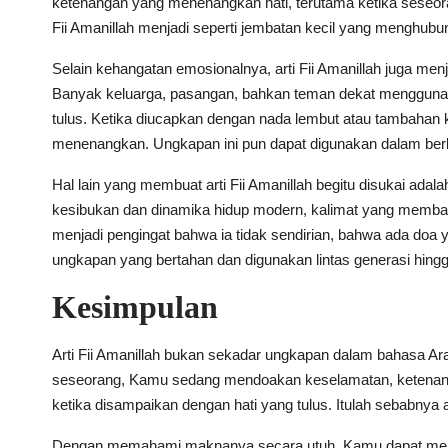
ketenangan yang menenangkan hati, terutama ketika seseo
Fii Amanillah menjadi seperti jembatan kecil yang menghubu
Selain kehangatan emosionalnya, arti Fii Amanillah juga m
Banyak keluarga, pasangan, bahkan teman dekat menggunakan
tulus. Ketika diucapkan dengan nada lembut atau tambahan k
menenangkan. Ungkapan ini pun dapat digunakan dalam berba
Hal lain yang membuat arti Fii Amanillah begitu disukai ada
kesibukan dan dinamika hidup modern, kalimat yang membawa
menjadi pengingat bahwa ia tidak sendirian, bahwa ada doa y
ungkapan yang bertahan dan digunakan lintas generasi hingga 
Kesimpulan
Arti Fii Amanillah bukan sekadar ungkapan dalam bahasa A
seseorang, Kamu sedang mendoakan keselamatan, ketenang
ketika disampaikan dengan hati yang tulus. Itulah sebabnya 
Dengan memahami maknanya secara utuh, Kamu dapat mengg