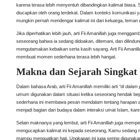
karena terasa lebih menyentuh dibandingkan kalimat biasa
diucapkan oleh orang terdekat. Dalam konteks komunikasi y
mungkin pernah mendengar kalimat ini dari keluarga, teman 
Jika diperhatikan lebih jauh, arti Fii Amanillah juga men
seseorang bahwa ia sedang didoakan, ditemani, dan dilindungi
mengutamakan kebaikan serta kasih sayang. Arti Fii Amanill
membuat momen sederhana terasa lebih hangat.
Makna dan Sejarah Singkat
Dalam bahasa Arab, arti Fii Amanillah memiliki arti
“di dalam 
umum digunakan dalam situasi ketika seseorang hendak be
sederhana ini membawa pesan mendalam tentang harapan aga
menjadi bagian dari budaya dalam interaksi umat Islam, ka
Selain maknanya yang lembut, arti Fii Amanillah juga mem
mengucapkan kalimat ini kepada seseorang, Kamu sedang me
mampu menguatkan hati. Ungkapan ini juga sering digunakan