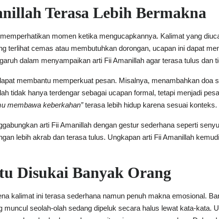
nillah Terasa Lebih Bermakna
ntuk memperhatikan momen ketika mengucapkannya. Kalimat yang diuca
ang terlihat cemas atau membutuhkan dorongan, ucapan ini dapat m
aruh dalam menyampaikan arti Fii Amanillah agar terasa tulus dan ti
a dapat membantu memperkuat pesan. Misalnya, menambahkan doa sin
nillah tidak hanya terdengar sebagai ucapan formal, tetapi menjadi 
rumu membawa keberkahan”
terasa lebih hidup karena sesuai konteks.
gabungkan arti Fii Amanillah dengan gestur sederhana seperti senyu
ngan lebih akrab dan terasa tulus. Ungkapan arti Fii Amanillah kemud
tu Disukai Banyak Orang
 karena kalimat ini terasa sederhana namun penuh makna emosional. 
 muncul seolah-olah sedang dipeluk secara halus lewat kata-kata. 