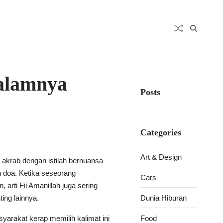
alamnya
Posts
Categories
Art & Design
g akrab dengan istilah bernuansa
 doa. Ketika seseorang
Cars
rti Fii Amanillah juga sering
ing lainnya.
Dunia Hiburan
yarakat kerap memilih kalimat ini
Food