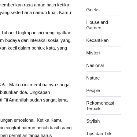
memberikan rasa aman batin ketika
Geeks
an yang sederhana namun kuat. Kamu
House and
Garden
a Tuhan. Ungkapan ini mengingatkan
lam budaya dan interaksi sosial yang
Kecantikan
kan kecil dalam bentuk kata, yang
Misteri
Nasional
Nature
ah.”
Makna ini membuatnya sangat
People
mbutuhkan doa. Ungkapan
 Fii Amanillah sudah sangat lama
Rekomendasi
Terbaik
ubungan emosional. Ketika Kamu
Stylish
san singkat namun penuh kasih yang
Tips dan Trik
eri perhatian tanpa harus