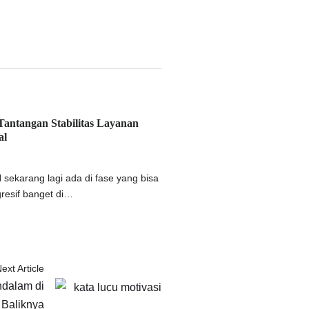
ntangan Stabilitas Layanan
al
 sekarang lagi ada di fase yang bisa
gresif banget di…
ext Article
ndalam di
Baliknya