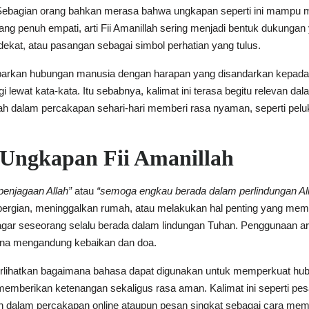
. Sebagian orang bahkan merasa bahwa ungkapan seperti ini mampu 
ang penuh empati, arti Fii Amanillah sering menjadi bentuk dukung
dekat, atau pasangan sebagai simbol perhatian yang tulus.
ggambarkan hubungan manusia dengan harapan yang disandarkan kepad
 lewat kata-kata. Itu sebabnya, kalimat ini terasa begitu relevan da
ah dalam percakapan sehari-hari memberi rasa nyaman, seperti pelu
 Ungkapan Fii Amanillah
penjagaan Allah”
atau
“semoga engkau berada dalam perlindungan All
pergian, meninggalkan rumah, atau melakukan hal penting yang me
r seseorang selalu berada dalam lindungan Tuhan. Penggunaan arti
rena mengandung kebaikan dan doa.
perlihatkan bagaimana bahasa dapat digunakan untuk memperkuat h
mberikan ketenangan sekaligus rasa aman. Kalimat ini seperti pe
 dalam percakapan online ataupun pesan singkat sebagai cara memb