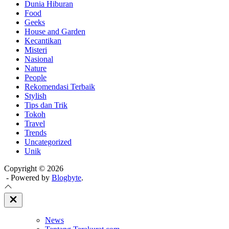
Dunia Hiburan
Food
Geeks
House and Garden
Kecantikan
Misteri
Nasional
Nature
People
Rekomendasi Terbaik
Stylish
Tips dan Trik
Tokoh
Travel
Trends
Uncategorized
Unik
Copyright © 2026
- Powered by
Blogbyte
.
Close
Off
Canvas
News