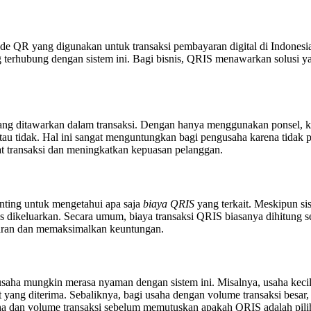
ode QR yang digunakan untuk transaksi pembayaran digital di Indon
terhubung dengan sistem ini. Bagi bisnis, QRIS menawarkan solusi y
ang ditawarkan dalam transaksi. Dengan hanya menggunakan ponsel, k
au tidak. Hal ini sangat menguntungkan bagi pengusaha karena tidak 
transaksi dan meningkatkan kepuasan pelanggan.
ting untuk mengetahui apa saja
biaya QRIS
yang terkait. Meskipun si
s dikeluarkan. Secara umum, biaya transaksi QRIS biasanya dihitung s
uaran dan memaksimalkan keuntungan.
aha mungkin merasa nyaman dengan sistem ini. Misalnya, usaha keci
t yang diterima. Sebaliknya, bagi usaha dengan volume transaksi bes
aha dan volume transaksi sebelum memutuskan apakah QRIS adalah pilih