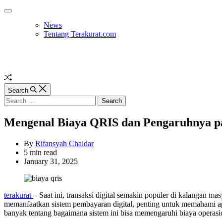
Skip
Off
to
Canvas
News
content
Tentang Terakurat.com
Random
Article
Search
Search
for:
Mengenal Biaya QRIS dan Pengaruhnya 
By
Rifansyah Chaidar
Estimated
5 min read
read
January 31, 2025
time
terakurat
– Saat ini, transaksi digital semakin populer di kalangan 
memanfaatkan sistem pembayaran digital, penting untuk memahami apa
banyak tentang bagaimana sistem ini bisa memengaruhi biaya operasio