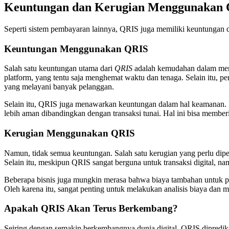
Keuntungan dan Kerugian Menggunakan Q
Seperti sistem pembayaran lainnya, QRIS juga memiliki keuntungan d
Keuntungan Menggunakan QRIS
Salah satu keuntungan utama dari
QRIS
adalah kemudahan dalam mene
platform, yang tentu saja menghemat waktu dan tenaga. Selain itu, p
yang melayani banyak pelanggan.
Selain itu, QRIS juga menawarkan keuntungan dalam hal keamanan. P
lebih aman dibandingkan dengan transaksi tunai. Hal ini bisa membe
Kerugian Menggunakan QRIS
Namun, tidak semua keuntungan. Salah satu kerugian yang perlu di
Selain itu, meskipun QRIS sangat berguna untuk transaksi digital, 
Beberapa bisnis juga mungkin merasa bahwa biaya tambahan untuk pe
Oleh karena itu, sangat penting untuk melakukan analisis biaya dan ma
Apakah QRIS Akan Terus Berkembang?
Seiring dengan semakin berkembangnya dunia digital, QRIS dipredik