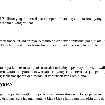
RIS
dihitung agar kamu dapat memperkirakan biaya operasional yang terk
rbankan yang terlibat.
tal transaksi. Ini artinya, semakin besar jumlah transaksi yang dilakuk
Oleh karena itu, jika bisnis kamu menerima transaksi dalam jumlah be
 bayarkan, termasuk jenis transaksi (misalnya, pembayaran via e-walle
embayaran mungkin menawarkan tarif yang sedikit berbeda, jadi penti
lebih transparan dan membuat keputusan yang lebih bijak.
 QRIS?
perlu dipertimbangkan, seperti biaya administrasi atau biaya pengem
 dari penyedia layanan tentang biaya-biaya lain yang mungkin timbul.