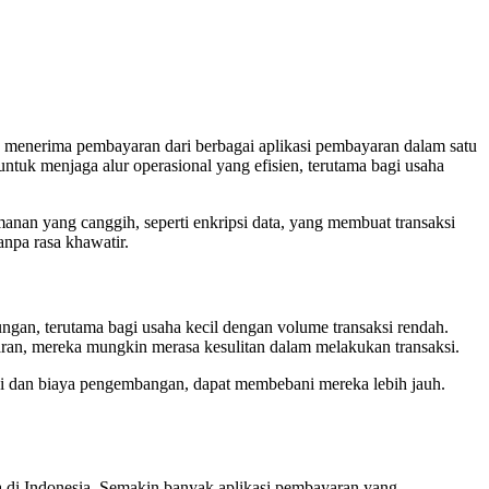
menerima pembayaran dari berbagai aplikasi pembayaran dalam satu
ntuk menjaga alur operasional yang efisien, terutama bagi usaha
an yang canggih, seperti enkripsi data, yang membuat transaksi
npa rasa khawatir.
gan, terutama bagi usaha kecil dengan volume transaksi rendah.
aran, mereka mungkin merasa kesulitan dalam melakukan transaksi.
si dan biaya pengembangan, dapat membebani mereka lebih jauh.
a di Indonesia. Semakin banyak aplikasi pembayaran yang