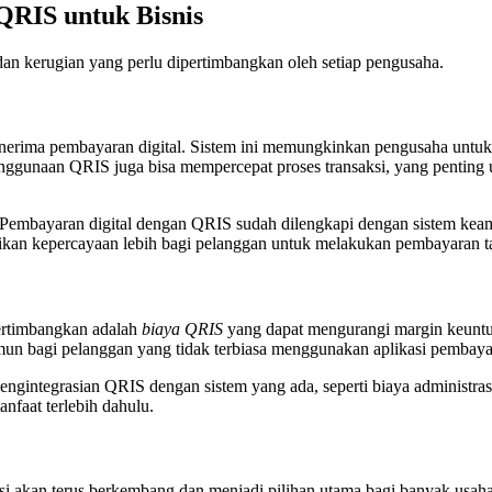
RIS untuk Bisnis
an kerugian yang perlu dipertimbangkan oleh setiap pengusaha.
rima pembayaran digital. Sistem ini memungkinkan pengusaha untuk 
enggunaan QRIS juga bisa mempercepat proses transaksi, yang penting u
embayaran digital dengan QRIS sudah dilengkapi dengan sistem keaman
rikan kepercayaan lebih bagi pelanggan untuk melakukan pembayaran ta
pertimbangkan adalah
biaya QRIS
yang dapat mengurangi margin keuntun
namun bagi pelanggan yang tidak terbiasa menggunakan aplikasi pembay
ngintegrasian QRIS dengan sistem yang ada, seperti biaya administra
nfaat terlebih dahulu.
si akan terus berkembang dan menjadi pilihan utama bagi banyak usah