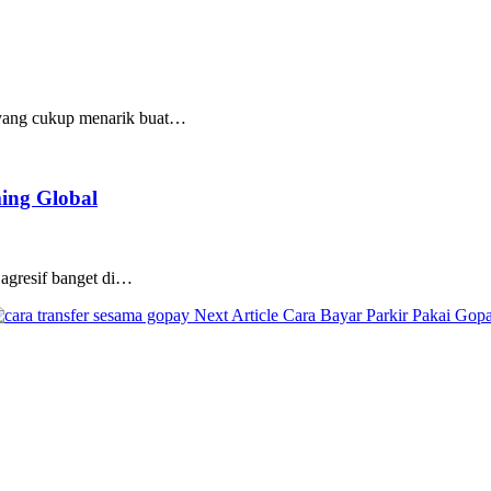
m yang cukup menarik buat…
ing Global
 agresif banget di…
Next
Next Article
Cara Bayar Parkir Pakai Go
Post: