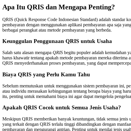
Apa Itu QRIS dan Mengapa Penting?
QRIS (Quick Response Code Indonesian Standard) adalah standar k
pembayaran dengan menggunakan aplikasi pembayaran apa saja yang 
berbagai perangkat atau metode pembayaran yang berbeda.
Keunggulan Penggunaan QRIS untuk Usaha
Salah satu alasan mengapa
QRIS
begitu populer adalah kemudahan y
harus khawatir tentang apakah metode pembayaran mereka diterima at
QRIS menyederhanakan proses pembayaran, yang dapat mempercepat 
Biaya QRIS yang Perlu Kamu Tahu
Sebelum memutuskan untuk menggunakan sistem pembayaran ini, pen
atau individu merasakan kebingungan tentang berapa biaya yang haru
itu, penting untuk memahami biaya ini agar dapat mengelola pengel
Apakah QRIS Cocok untuk Semua Jenis Usaha?
Meskipun QRIS memberikan banyak keuntungan, tidak semua jenis us
yang terkait dengan QRIS terlalu tinggi dibandingkan dengan manfaa
pembayaran dan mengurangi antrian. Penting untuk menilai jenis us