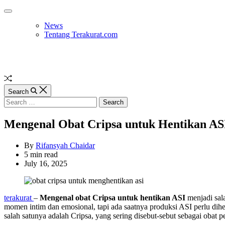
Skip
Off
to
Canvas
News
content
Tentang Terakurat.com
Random
Article
Search
Search
for:
Mengenal Obat Cripsa untuk Hentikan AS
By
Rifansyah Chaidar
Estimated
5 min read
read
July 16, 2025
time
terakurat
–
Mengenal obat Cripsa untuk hentikan ASI
menjadi sal
momen intim dan emosional, tapi ada saatnya produksi ASI perlu di
salah satunya adalah Cripsa, yang sering disebut-sebut sebagai obat 