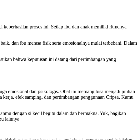
keberhasilan proses ini. Setiap ibu dan anak memiliki ritmenya
aik, dan ibu merasa fisik serta emosionalnya mulai terbebani. Dalam
stikan bahwa keputusan ini datang dari pertimbangan yang
ga emosional dan psikologis. Obat ini memang bisa menjadi pilihan
a kerja, efek samping, dan pertimbangan penggunaan Cripsa, Kamu
nmu dengan si kecil begitu dalam dan bermakna. Yuk, bagikan
u lainnya.
at tidak dimaksudkan sebagai nasihat profesional, pernyataan resmi, kebijakan