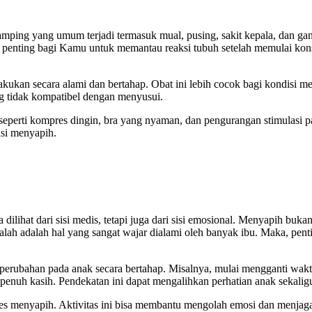
 samping yang umum terjadi termasuk mual, pusing, sakit kepala, dan g
tu, penting bagi Kamu untuk memantau reaksi tubuh setelah memulai kon
lakukan secara alami dan bertahap. Obat ini lebih cocok bagi kondisi m
ng tidak kompatibel dengan menyusui.
 seperti kompres dingin, bra yang nyaman, dan pengurangan stimulasi 
si menyapih.
 dilihat dari sisi medis, tetapi juga dari sisi emosional. Menyapih buk
bersalah adalah hal yang sangat wajar dialami oleh banyak ibu. Maka, p
erubahan pada anak secara bertahap. Misalnya, mulai mengganti wakt
enuh kasih. Pendekatan ini dapat mengalihkan perhatian anak sekalig
ses menyapih. Aktivitas ini bisa membantu mengolah emosi dan menjag