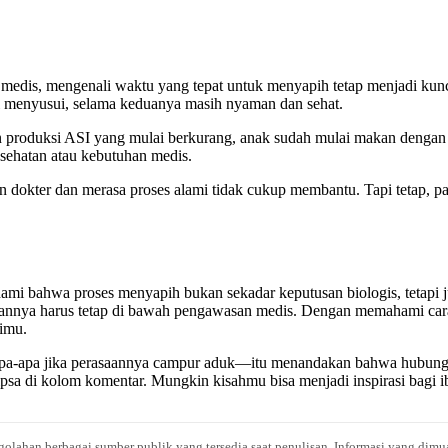
edis, mengenali waktu yang tepat untuk menyapih tetap menjadi kunci 
ti menyusui, selama keduanya masih nyaman dan sehat.
n produksi ASI yang mulai berkurang, anak sudah mulai makan dengan b
kesehatan atau kebutuhan medis.
dokter dan merasa proses alami tidak cukup membantu. Tapi tetap, pa
i bahwa proses menyapih bukan sekadar keputusan biologis, tetapi ju
unaannya harus tetap di bawah pengawasan medis. Dengan memahami car
imu.
apa-apa jika perasaannya campur aduk—itu menandakan bahwa hubunga
 di kolom komentar. Mungkin kisahmu bisa menjadi inspirasi bagi ib
engolahan berbagai sumber publik yang tersedia saat penulisan. Informasi yang dimu