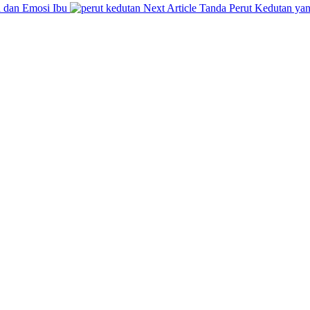
Next
 dan Emosi Ibu
Next Article
Tanda Perut Kedutan ya
Post: