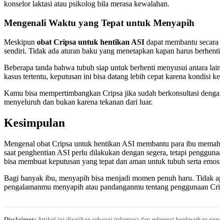
konselor laktasi atau psikolog bila merasa kewalahan.
Mengenali Waktu yang Tepat untuk Menyapih
Meskipun
obat Cripsa untuk hentikan ASI
dapat membantu secara m
sendiri. Tidak ada aturan baku yang menetapkan kapan harus berhen
Beberapa tanda bahwa tubuh siap untuk berhenti menyusui antara lai
kasus tertentu, keputusan ini bisa datang lebih cepat karena kondisi 
Kamu bisa mempertimbangkan Cripsa jika sudah berkonsultasi dengan 
menyeluruh dan bukan karena tekanan dari luar.
Kesimpulan
Mengenal obat Cripsa untuk hentikan ASI membantu para ibu memaham
saat penghentian ASI perlu dilakukan dengan segera, tetapi pengg
bisa membuat keputusan yang tepat dan aman untuk tubuh serta emos
Bagi banyak ibu, menyapih bisa menjadi momen penuh haru. Tidak 
pengalamanmu menyapih atau pandanganmu tentang penggunaan Cripsa
Disclaimer:
Artikel ini disajikan sebagai informasi dan referensi berdasarkan p