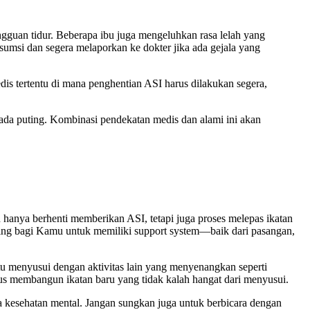
angguan tidur. Beberapa ibu juga mengeluhkan rasa lelah yang
sumsi dan segera melaporkan ke dokter jika ada gejala yang
edis tertentu di mana penghentian ASI harus dilakukan segera,
pada puting. Kombinasi pendekatan medis dan alami ini akan
an hanya berhenti memberikan ASI, tetapi juga proses melepas ikatan
enting bagi Kamu untuk memiliki support system—baik dari pasangan,
u menyusui dengan aktivitas lain yang menyenangkan seperti
us membangun ikatan baru yang tidak kalah hangat dari menyusui.
a kesehatan mental. Jangan sungkan juga untuk berbicara dengan