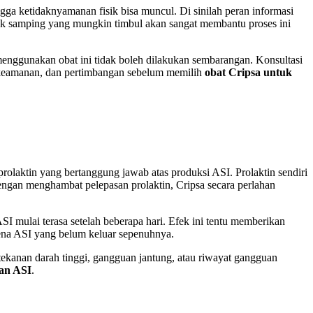
ga ketidaknyamanan fisik bisa muncul. Di sinilah peran informasi
fek samping yang mungkin timbul akan sangat membantu proses ini
nggunakan obat ini tidak boleh dilakukan sembarangan. Konsultasi
s, keamanan, dan pertimbangan sebelum memilih
obat Cripsa untuk
olaktin yang bertanggung jawab atas produksi ASI. Prolaktin sendiri
engan menghambat pelepasan prolaktin, Cripsa secara perlahan
ASI mulai terasa setelah beberapa hari. Efek ini tentu memberikan
ena ASI yang belum keluar sepenuhnya.
tekanan darah tinggi, gangguan jantung, atau riwayat gangguan
kan ASI
.