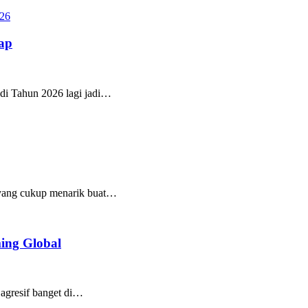
ap
 di Tahun 2026 lagi jadi…
m yang cukup menarik buat…
ing Global
 agresif banget di…