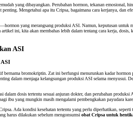
semudah yang dibayangkan. Perubahan hormon, tekanan emosional, hing
t penting. Mengetahui apa itu Cripsa, bagaimana cara kerjanya, dan e
tin—hormon yang merangsang produksi ASI. Namun, keputusan untuk me
 artikel ini, kita akan membahas lebih dalam tentang cara kerja, dosi
kan ASI
 ASI
f bernama bromokriptin. Zat ini berfungsi menurunkan kadar hormon pr
at penting dalam menjaga kelangsungan produksi ASI selama menyusui. D
si dalam dosis tertentu sesuai anjuran dokter, dan perubahan produksi 
ma bagi ibu yang mungkin masih mengalami pembengkakan payudara kar
sa. Ada kondisi kesehatan tertentu yang perlu diperhatikan, seperti 
 yang harus dilakukan sebelum mengonsumsi
obat Cripsa untuk henti