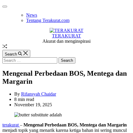
Skip
Off
to
Canvas
News
content
Tentang Terakurat.com
TERAKURAT
Akurat dan menginspirasi
Random
Article
Search
Search
for:
Mengenal Perbedaan BOS, Mentega dan
Margarin
By
Rifansyah Chaidar
Estimated
8 min read
read
November 19, 2025
time
terakurat
–
Mengenal Perbedaan BOS, Mentega dan Margarin
menjadi topik yang menarik karena ketiga bahan ini sering muncul