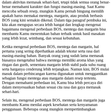
dalam aktivitas memasak sehari-hari, tetapi tidak semua orang benar-
benar memahami karakter dan fungsi masing-masing. Saat Kamu
mencoba sebuah resep, mungkin Kamu pernah bingung memilih
apakah harus memakai mentega, margarin, atau produk berbasis
BOS yang kini semakin dikenal. Dalam tiga paragraf pembuka ini,
kita akan mengupas secara lebih hangat dan lengkap mengenai
bagaimana mengenal perbedaan BOS, mentega dan margarin bisa
membantu Kamu menentukan bahan terbaik untuk hasil masakan
yang lebih lezat, seimbang, dan sesuai kebutuhan.
Ketika mengenal perbedaan BOS, mentega dan margarin, hal
pertama yang sering diperhatikan adalah tekstur serta rasa dari
masing-masing bahan. Banyak orang yang sudah lama memasak
biasanya mengetahui bahwa mentega memiliki aroma khas yang
ringan dan gurih, sementara margarin lebih stabil pada suhu ruang
serta harganya cenderung lebih terjangkau. Namun kini, BOS mulai
masuk dalam perbincangan karena digunakan untuk menggantikan
sebagian fungsi mentega atau margarin dalam resep tertentu.
Dengan memahami perbedaan ini, Kamu bisa lebih percaya diri
dalam menyesuaikan bahan sesuai cita rasa dan gaya memasak
sehari-hari.
Selain itu, mengenal perbedaan BOS, mentega dan margarin juga
membantu Kamu menilai aspek kesehatan serta kenyamanan
penggunaan. Beberapa orang mungkin mempertimbangkan