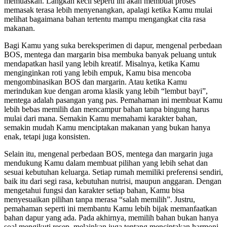
memuaskan. Langkah kecil seperti ini akan membuat proses
memasak terasa lebih menyenangkan, apalagi ketika Kamu mulai
melihat bagaimana bahan tertentu mampu mengangkat cita rasa
makanan.
Bagi Kamu yang suka bereksperimen di dapur, mengenal perbedaan
BOS, mentega dan margarin bisa membuka banyak peluang untuk
mendapatkan hasil yang lebih kreatif. Misalnya, ketika Kamu
menginginkan roti yang lebih empuk, Kamu bisa mencoba
mengombinasikan BOS dan margarin. Atau ketika Kamu
merindukan kue dengan aroma klasik yang lebih “lembut bayi”,
mentega adalah pasangan yang pas. Pemahaman ini membuat Kamu
lebih bebas memilih dan mencampur bahan tanpa bingung harus
mulai dari mana. Semakin Kamu memahami karakter bahan,
semakin mudah Kamu menciptakan makanan yang bukan hanya
enak, tetapi juga konsisten.
Selain itu, mengenal perbedaan BOS, mentega dan margarin juga
mendukung Kamu dalam membuat pilihan yang lebih sehat dan
sesuai kebutuhan keluarga. Setiap rumah memiliki preferensi sendiri,
baik itu dari segi rasa, kebutuhan nutrisi, maupun anggaran. Dengan
mengetahui fungsi dan karakter setiap bahan, Kamu bisa
menyesuaikan pilihan tanpa merasa “salah memilih”. Justru,
pemahaman seperti ini membantu Kamu lebih bijak memanfaatkan
bahan dapur yang ada. Pada akhirnya, memilih bahan bukan hanya
soal mengikuti resep, melainkan juga tentang menciptakan harmoni