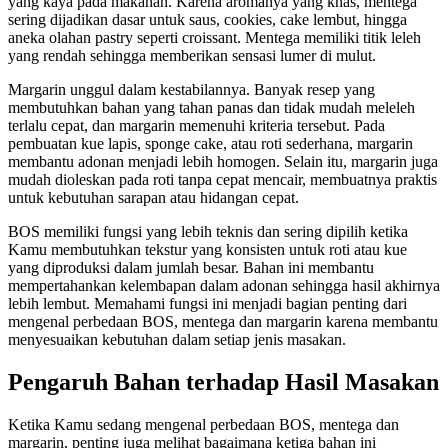
yang kaya pada makanan. Karena aromanya yang khas, mentega
sering dijadikan dasar untuk saus, cookies, cake lembut, hingga
aneka olahan pastry seperti croissant. Mentega memiliki titik leleh
yang rendah sehingga memberikan sensasi lumer di mulut.
Margarin unggul dalam kestabilannya. Banyak resep yang
membutuhkan bahan yang tahan panas dan tidak mudah meleleh
terlalu cepat, dan margarin memenuhi kriteria tersebut. Pada
pembuatan kue lapis, sponge cake, atau roti sederhana, margarin
membantu adonan menjadi lebih homogen. Selain itu, margarin juga
mudah dioleskan pada roti tanpa cepat mencair, membuatnya praktis
untuk kebutuhan sarapan atau hidangan cepat.
BOS memiliki fungsi yang lebih teknis dan sering dipilih ketika
Kamu membutuhkan tekstur yang konsisten untuk roti atau kue
yang diproduksi dalam jumlah besar. Bahan ini membantu
mempertahankan kelembapan dalam adonan sehingga hasil akhirnya
lebih lembut. Memahami fungsi ini menjadi bagian penting dari
mengenal perbedaan BOS, mentega dan margarin karena membantu
menyesuaikan kebutuhan dalam setiap jenis masakan.
Pengaruh Bahan terhadap Hasil Masakan
Ketika Kamu sedang mengenal perbedaan BOS, mentega dan
margarin, penting juga melihat bagaimana ketiga bahan ini