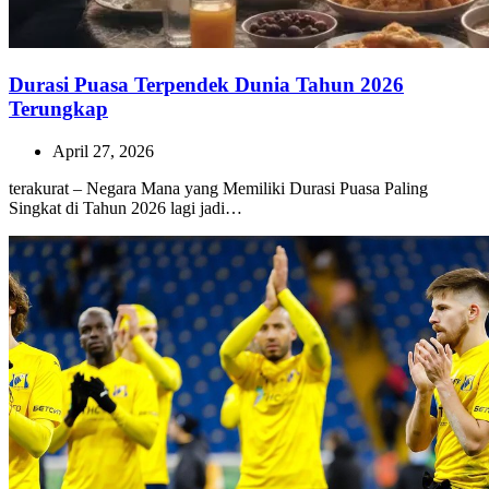
Durasi Puasa Terpendek Dunia Tahun 2026
Terungkap
April 27, 2026
terakurat – Negara Mana yang Memiliki Durasi Puasa Paling
Singkat di Tahun 2026 lagi jadi…