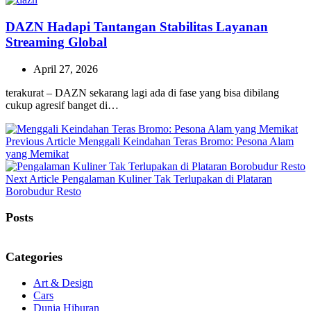
DAZN Hadapi Tantangan Stabilitas Layanan
Streaming Global
April 27, 2026
terakurat – DAZN sekarang lagi ada di fase yang bisa dibilang
cukup agresif banget di…
Previous
Previous Article
Menggali Keindahan Teras Bromo: Pesona Alam
Post:
yang Memikat
Next
Next Article
Pengalaman Kuliner Tak Terlupakan di Plataran
Post:
Borobudur Resto
Posts
Categories
Art & Design
Cars
Dunia Hiburan