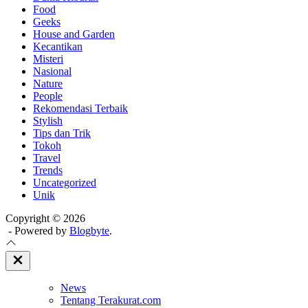
Food
Geeks
House and Garden
Kecantikan
Misteri
Nasional
Nature
People
Rekomendasi Terbaik
Stylish
Tips dan Trik
Tokoh
Travel
Trends
Uncategorized
Unik
Copyright © 2026
- Powered by
Blogbyte
.
Close
Off
Canvas
News
Tentang Terakurat.com