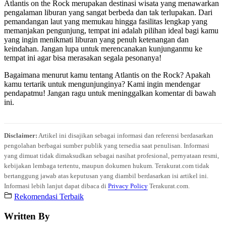
Atlantis on the Rock merupakan destinasi wisata yang menawarkan
pengalaman liburan yang sangat berbeda dan tak terlupakan. Dari
pemandangan laut yang memukau hingga fasilitas lengkap yang
memanjakan pengunjung, tempat ini adalah pilihan ideal bagi kamu
yang ingin menikmati liburan yang penuh ketenangan dan
keindahan. Jangan lupa untuk merencanakan kunjunganmu ke
tempat ini agar bisa merasakan segala pesonanya!
Bagaimana menurut kamu tentang Atlantis on the Rock? Apakah
kamu tertarik untuk mengunjunginya? Kami ingin mendengar
pendapatmu! Jangan ragu untuk meninggalkan komentar di bawah
ini.
Disclaimer:
Artikel ini disajikan sebagai informasi dan referensi berdasarkan
pengolahan berbagai sumber publik yang tersedia saat penulisan. Informasi
yang dimuat tidak dimaksudkan sebagai nasihat profesional, pernyataan resmi,
kebijakan lembaga tertentu, maupun dokumen hukum. Terakurat.com tidak
bertanggung jawab atas keputusan yang diambil berdasarkan isi artikel ini.
Informasi lebih lanjut dapat dibaca di
Privacy Policy
Terakurat.com.
Rekomendasi Terbaik
Written By