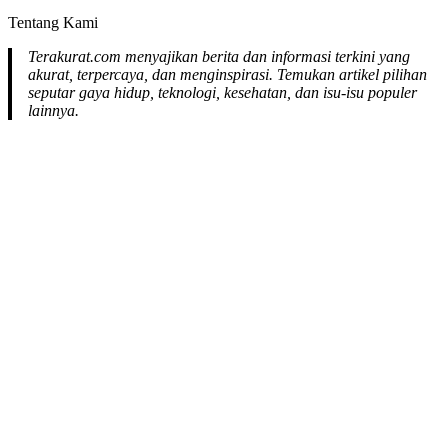
Tentang Kami
Terakurat.com menyajikan berita dan informasi terkini yang
akurat, terpercaya, dan menginspirasi. Temukan artikel pilihan
seputar gaya hidup, teknologi, kesehatan, dan isu-isu populer
lainnya.