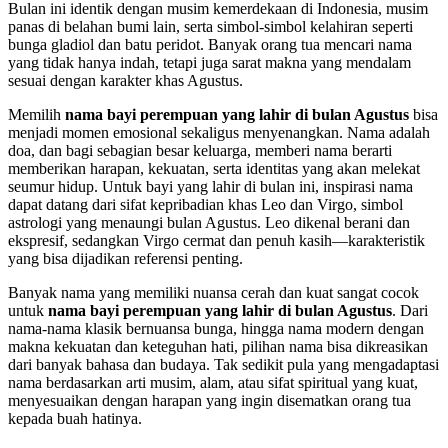
Bulan ini identik dengan musim kemerdekaan di Indonesia, musim
panas di belahan bumi lain, serta simbol-simbol kelahiran seperti
bunga gladiol dan batu peridot. Banyak orang tua mencari nama
yang tidak hanya indah, tetapi juga sarat makna yang mendalam
sesuai dengan karakter khas Agustus.
Memilih
nama bayi perempuan yang lahir di bulan Agustus
bisa
menjadi momen emosional sekaligus menyenangkan. Nama adalah
doa, dan bagi sebagian besar keluarga, memberi nama berarti
memberikan harapan, kekuatan, serta identitas yang akan melekat
seumur hidup. Untuk bayi yang lahir di bulan ini, inspirasi nama
dapat datang dari sifat kepribadian khas Leo dan Virgo, simbol
astrologi yang menaungi bulan Agustus. Leo dikenal berani dan
ekspresif, sedangkan Virgo cermat dan penuh kasih—karakteristik
yang bisa dijadikan referensi penting.
Banyak nama yang memiliki nuansa cerah dan kuat sangat cocok
untuk
nama bayi perempuan yang lahir di bulan Agustus
. Dari
nama-nama klasik bernuansa bunga, hingga nama modern dengan
makna kekuatan dan keteguhan hati, pilihan nama bisa dikreasikan
dari banyak bahasa dan budaya. Tak sedikit pula yang mengadaptasi
nama berdasarkan arti musim, alam, atau sifat spiritual yang kuat,
menyesuaikan dengan harapan yang ingin disematkan orang tua
kepada buah hatinya.