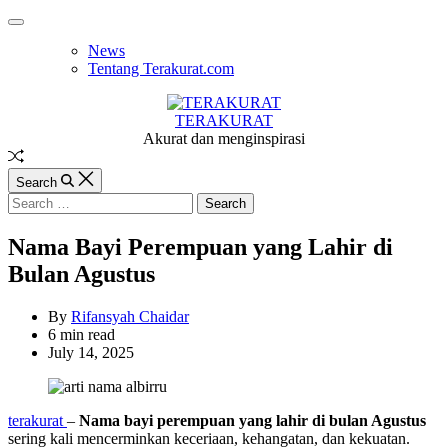
Skip
Off
to
Canvas
News
content
Tentang Terakurat.com
TERAKURAT
Akurat dan menginspirasi
Random
Article
Search
Search
for:
Nama Bayi Perempuan yang Lahir di
Bulan Agustus
By
Rifansyah Chaidar
Estimated
6 min read
read
July 14, 2025
time
terakurat
–
Nama bayi perempuan yang lahir di bulan Agustus
sering kali mencerminkan keceriaan, kehangatan, dan kekuatan.