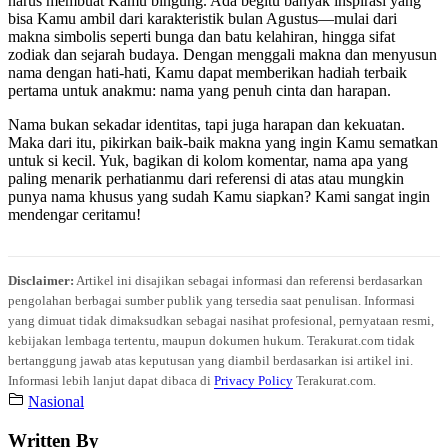
harus membuat Kamu bingung. Ada begitu banyak inspirasi yang
bisa Kamu ambil dari karakteristik bulan Agustus—mulai dari
makna simbolis seperti bunga dan batu kelahiran, hingga sifat
zodiak dan sejarah budaya. Dengan menggali makna dan menyusun
nama dengan hati-hati, Kamu dapat memberikan hadiah terbaik
pertama untuk anakmu: nama yang penuh cinta dan harapan.
Nama bukan sekadar identitas, tapi juga harapan dan kekuatan.
Maka dari itu, pikirkan baik-baik makna yang ingin Kamu sematkan
untuk si kecil. Yuk, bagikan di kolom komentar, nama apa yang
paling menarik perhatianmu dari referensi di atas atau mungkin
punya nama khusus yang sudah Kamu siapkan? Kami sangat ingin
mendengar ceritamu!
Disclaimer:
Artikel ini disajikan sebagai informasi dan referensi berdasarkan
pengolahan berbagai sumber publik yang tersedia saat penulisan. Informasi
yang dimuat tidak dimaksudkan sebagai nasihat profesional, pernyataan resmi,
kebijakan lembaga tertentu, maupun dokumen hukum. Terakurat.com tidak
bertanggung jawab atas keputusan yang diambil berdasarkan isi artikel ini.
Informasi lebih lanjut dapat dibaca di
Privacy Policy
Terakurat.com.
Nasional
Written By