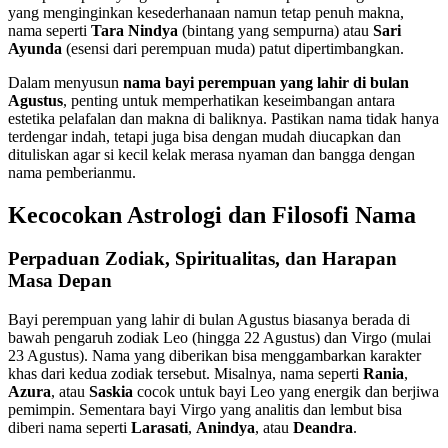
yang menginginkan kesederhanaan namun tetap penuh makna,
nama seperti
Tara Nindya
(bintang yang sempurna) atau
Sari
Ayunda
(esensi dari perempuan muda) patut dipertimbangkan.
Dalam menyusun
nama bayi perempuan yang lahir di bulan
Agustus
, penting untuk memperhatikan keseimbangan antara
estetika pelafalan dan makna di baliknya. Pastikan nama tidak hanya
terdengar indah, tetapi juga bisa dengan mudah diucapkan dan
dituliskan agar si kecil kelak merasa nyaman dan bangga dengan
nama pemberianmu.
Kecocokan Astrologi dan Filosofi Nama
Perpaduan Zodiak, Spiritualitas, dan Harapan
Masa Depan
Bayi perempuan yang lahir di bulan Agustus biasanya berada di
bawah pengaruh zodiak Leo (hingga 22 Agustus) dan Virgo (mulai
23 Agustus). Nama yang diberikan bisa menggambarkan karakter
khas dari kedua zodiak tersebut. Misalnya, nama seperti
Rania
,
Azura
, atau
Saskia
cocok untuk bayi Leo yang energik dan berjiwa
pemimpin. Sementara bayi Virgo yang analitis dan lembut bisa
diberi nama seperti
Larasati
,
Anindya
, atau
Deandra
.