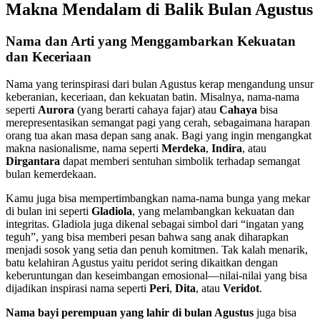
Makna Mendalam di Balik Bulan Agustus
Nama dan Arti yang Menggambarkan Kekuatan
dan Keceriaan
Nama yang terinspirasi dari bulan Agustus kerap mengandung unsur
keberanian, keceriaan, dan kekuatan batin. Misalnya, nama-nama
seperti
Aurora
(yang berarti cahaya fajar) atau
Cahaya
bisa
merepresentasikan semangat pagi yang cerah, sebagaimana harapan
orang tua akan masa depan sang anak. Bagi yang ingin mengangkat
makna nasionalisme, nama seperti
Merdeka
,
Indira
, atau
Dirgantara
dapat memberi sentuhan simbolik terhadap semangat
bulan kemerdekaan.
Kamu juga bisa mempertimbangkan nama-nama bunga yang mekar
di bulan ini seperti
Gladiola
, yang melambangkan kekuatan dan
integritas. Gladiola juga dikenal sebagai simbol dari “ingatan yang
teguh”, yang bisa memberi pesan bahwa sang anak diharapkan
menjadi sosok yang setia dan penuh komitmen. Tak kalah menarik,
batu kelahiran Agustus yaitu peridot sering dikaitkan dengan
keberuntungan dan keseimbangan emosional—nilai-nilai yang bisa
dijadikan inspirasi nama seperti
Peri
,
Dita
, atau
Veridot
.
Nama bayi perempuan yang lahir di bulan Agustus
juga bisa