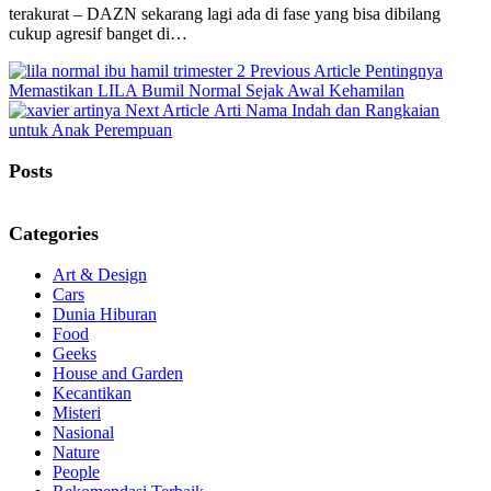
terakurat – DAZN sekarang lagi ada di fase yang bisa dibilang
cukup agresif banget di…
Previous
Previous Article
Pentingnya
Post:
Memastikan LILA Bumil Normal Sejak Awal Kehamilan
Next
Next Article
Arti Nama Indah dan Rangkaian
Post:
untuk Anak Perempuan
Posts
Categories
Art & Design
Cars
Dunia Hiburan
Food
Geeks
House and Garden
Kecantikan
Misteri
Nasional
Nature
People