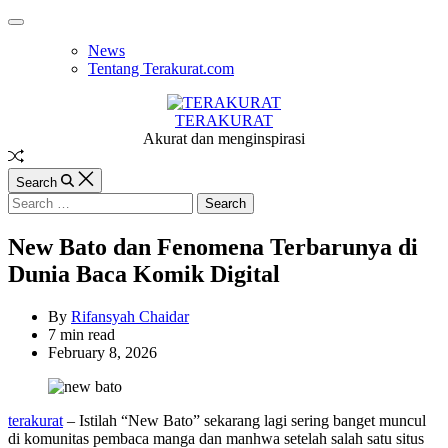
Skip
Off
to
Canvas
News
content
Tentang Terakurat.com
TERAKURAT
Akurat dan menginspirasi
Random
Article
Search
Search
for:
New Bato dan Fenomena Terbarunya di
Dunia Baca Komik Digital
By
Rifansyah Chaidar
Estimated
7 min read
read
February 8, 2026
time
terakurat
– Istilah “New Bato” sekarang lagi sering banget muncul
di komunitas pembaca manga dan manhwa setelah salah satu situs