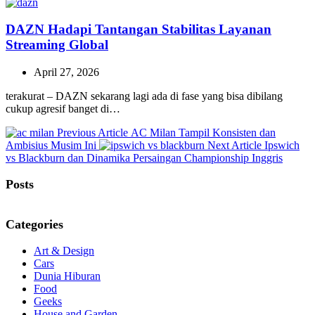
DAZN Hadapi Tantangan Stabilitas Layanan
Streaming Global
April 27, 2026
terakurat – DAZN sekarang lagi ada di fase yang bisa dibilang
cukup agresif banget di…
Previous
Previous Article
AC Milan Tampil Konsisten dan
Post:
Next
Ambisius Musim Ini
Next Article
Ipswich
Post:
vs Blackburn dan Dinamika Persaingan Championship Inggris
Posts
Categories
Art & Design
Cars
Dunia Hiburan
Food
Geeks
House and Garden