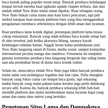
baca komik paling populer resmi tutup. Banyak pembaca kehilangan
tempat favorit mereka buat ngikutin update chapter terbaru, dan dari
situlah istilah New Bato mulai ramai dipakai. Buat sebagian orang,
New Bato bukan cuma nama atau kata kunci pencarian, tapi jadi
simbol harapan buat nemuin platform baru yang bisa menggantikan
pengalaman membaca sebelumnya dengan lebih aman dan nyaman.
Buat pembaca lama komik digital, penutupan platform lama terasa
cukup emosional. Banyak yang udah terbiasa baca komik setiap hari
di situs tersebut, jadi ketika aksesnya hilang, rasanya kayak
kehilangan rutinitas harian. Nggak heran kalau pembahasan soal
New Bato langsung ramai di forum, media sosial, sampai komunitas
internasional pecinta manga dan manhwa. Fenomena ini nunjukin
gimana komunitas pembaca bisa langsung bergerak dan saling bantu
saat ada perubahan besar di dunia baca komik online.
Selain itu, munculnya istilah New Bato juga bikin banyak pembaca
mulai sadar soal pentingnya legalitas dan hak cipta. Dulu mungkin
banyak yang fokus cuma cari tempat baca gratis, tapi sekarang
makin banyak yang mulai paham kalau kreator juga perlu didukung
secara adil. Karena itu, banyak pembaca sekarang lebih hati-hati
memilih platform dan mulai membedakan mana layanan legal yang
aman dan mana situs mirror yang berisiko.
Penutupan Situs Lama dan Dampaknya