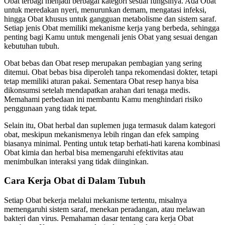
Obat terbagi menjadi berbagai kategori sesuai fungsinya. Ada Obat
untuk meredakan nyeri, menurunkan demam, mengatasi infeksi,
hingga Obat khusus untuk gangguan metabolisme dan sistem saraf.
Setiap jenis Obat memiliki mekanisme kerja yang berbeda, sehingga
penting bagi Kamu untuk mengenali jenis Obat yang sesuai dengan
kebutuhan tubuh.
Obat bebas dan Obat resep merupakan pembagian yang sering
ditemui. Obat bebas bisa diperoleh tanpa rekomendasi dokter, tetapi
tetap memiliki aturan pakai. Sementara Obat resep hanya bisa
dikonsumsi setelah mendapatkan arahan dari tenaga medis.
Memahami perbedaan ini membantu Kamu menghindari risiko
penggunaan yang tidak tepat.
Selain itu, Obat herbal dan suplemen juga termasuk dalam kategori
obat, meskipun mekanismenya lebih ringan dan efek samping
biasanya minimal. Penting untuk tetap berhati-hati karena kombinasi
Obat kimia dan herbal bisa memengaruhi efektivitas atau
menimbulkan interaksi yang tidak diinginkan.
Cara Kerja Obat di Dalam Tubuh
Setiap Obat bekerja melalui mekanisme tertentu, misalnya
memengaruhi sistem saraf, menekan peradangan, atau melawan
bakteri dan virus. Pemahaman dasar tentang cara kerja Obat