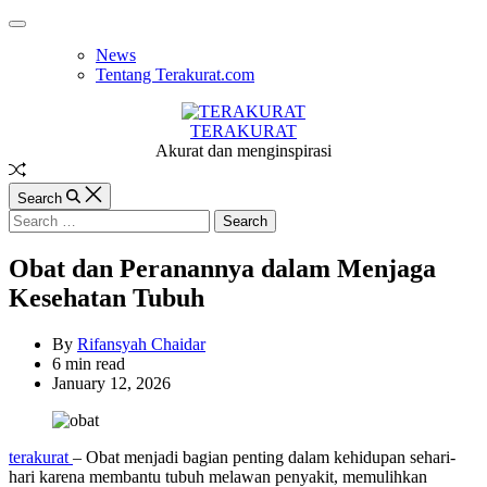
Skip
Off
to
Canvas
News
content
Tentang Terakurat.com
TERAKURAT
Akurat dan menginspirasi
Random
Article
Search
Search
for:
Obat dan Peranannya dalam Menjaga
Kesehatan Tubuh
By
Rifansyah Chaidar
Estimated
6 min read
read
January 12, 2026
time
terakurat
– Obat menjadi bagian penting dalam kehidupan sehari-
hari karena membantu tubuh melawan penyakit, memulihkan