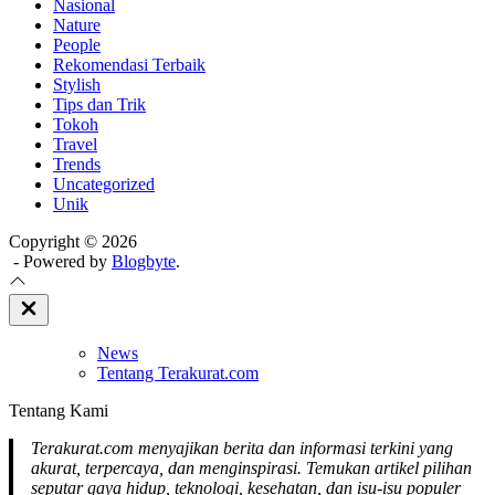
Nasional
Nature
People
Rekomendasi Terbaik
Stylish
Tips dan Trik
Tokoh
Travel
Trends
Uncategorized
Unik
Copyright © 2026
- Powered by
Blogbyte
.
Close
Off
Canvas
News
Tentang Terakurat.com
Tentang Kami
Terakurat.com menyajikan berita dan informasi terkini yang
akurat, terpercaya, dan menginspirasi. Temukan artikel pilihan
seputar gaya hidup, teknologi, kesehatan, dan isu-isu populer