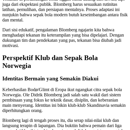
juga dari ekspektasi publik. Blomberg harus sesuaikan rutinitas
latihan, pemulihan, dan persiapan mentalnya. Proses adaptasi ini
nunjukin bahwa sepak bola modern butuh keseimbangan antara fisik
dan mental.
Dari sisi edukatif, pengalaman Blomberg ngajarin kita bahwa
menghadapi tekanan itu keterampilan yang bisa dipelajari. Dengan
dukungan tim dan pendekatan yang pas, tekanan bisa diubah jadi
motivasi.
Perspektif Klub dan Sepak Bola
Norwegia
Identitas Bermain yang Semakin Diakui
Keberhasilan Bodø/Glimt di Eropa ikut ngangkat citra sepak bola
Norwegia. Ole Didrik Blomberg jadi salah satu wakil dari sistem
pembinaan yang fokus ke teknik dasar, disiplin, dan keberanian
main menyerang. Identitas ini bikin klub-klub Skandinavia semakin
diperhitungkan orang.
Blomberg lagi di tengah proses itu, dia serap nilai-nilai klub dan
langsung terapin di lapangan. Dia buktiin bahwa pemain dari liga