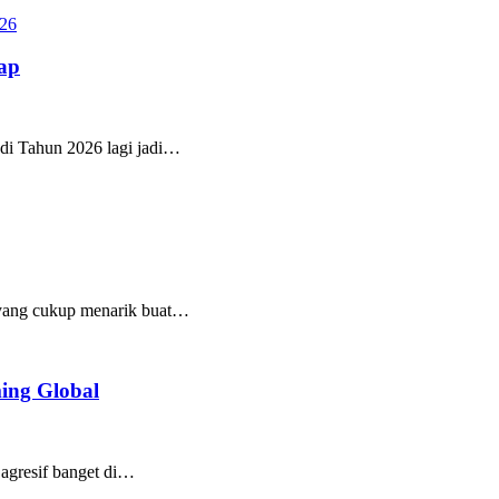
ap
 di Tahun 2026 lagi jadi…
m yang cukup menarik buat…
ing Global
 agresif banget di…