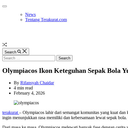
Skip
Off
to
Canvas
News
content
Tentang Terakurat.com
Random
Article
Search
Search
for:
Olympiacos Ikon Keteguhan Sepak Bola Y
By
Rifansyah Chaidar
Estimated
4 min read
read
February 4, 2026
time
terakurat
– Olympiacos lahir dari semangat komunitas yang kuat dan k
ingin menunjukkan rasa memiliki dan kebersamaan lewat sepak bola. Per
Dari masa ke masa, Olympiacos melewati banyak fase dengan cerita yang