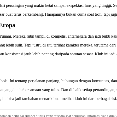
ari persaingan yang makin ketat sampai ekspektasi fans yang tinggi. S
ar buat terus berkembang. Harapannya bukan cuma soal trofi, tapi juga
 Eropa
unani. Mereka rutin tampil di kompetisi antarnegara dan jadi bukti kala
ebih sulit. Tapi justru di situ terlihat karakter mereka, terutama dari 
onsistensi jauh lebih penting daripada sorotan sesaat. Klub ini jadi c
ola. Ini tentang perjalanan panjang, hubungan dengan komunitas, dan n
njang dan kebersamaan yang tulus. Dan di balik setiap pertandingan, sel
tu bisa jadi tambahan menarik buat melihat klub ini dari berbagai sisi.
engolahan berbagai sumber publik yang tersedia saat penulisan. Informasi yang dimu