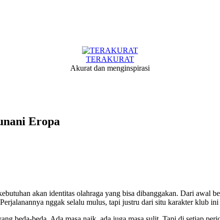
TERAKURAT
Akurat dan menginspirasi
unani Eropa
ebutuhan akan identitas olahraga yang bisa dibanggakan. Dari awal be
jalanannya nggak selalu mulus, tapi justru dari situ karakter klub ini
 beda-beda. Ada masa naik, ada juga masa sulit. Tapi di setiap periode