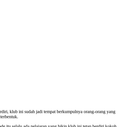
rdiri, klub ini sudah jadi tempat berkumpulnya orang-orang yang
 terbentuk.
 itu selalu ada pelajaran yang bikin klub ini tetap berdiri kokoh.