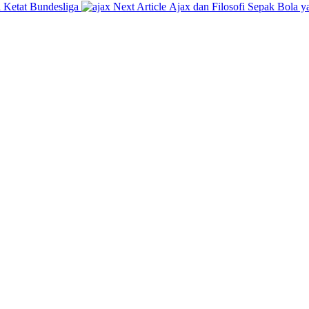
Next
 Ketat Bundesliga
Next Article
Ajax dan Filosofi Sepak Bola 
Post: