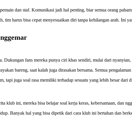
 pemain dan staf. Komunikasi jadi hal penting, biar semua orang paha
ah, tim harus bisa cepat menyesuaikan diri tanpa kehilangan arah. Ini y
enggemar
 Dukungan fans mereka punya ciri khas sendiri, mulai dari nyanyian, s
ayakan bareng, saat kalah juga dirasakan bersama. Semua pengalaman it
tapi juga soal rasa memiliki terhadap sesuatu yang lebih besar dari dir
rita klub ini, mereka bisa belajar soal kerja keras, kebersamaan, dan 
hidup. Banyak hal yang bisa dipetik dari cara klub ini bertahan dan ber