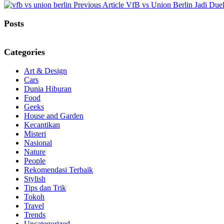
Previous
Previous Article
VfB vs Union Berlin Jadi Duel
Post:
Posts
Categories
Art & Design
Cars
Dunia Hiburan
Food
Geeks
House and Garden
Kecantikan
Misteri
Nasional
Nature
People
Rekomendasi Terbaik
Stylish
Tips dan Trik
Tokoh
Travel
Trends
Uncategorized